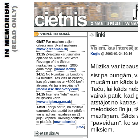
08:57
Par maziem zaļiem
cilvēciņiem. Skatīt multenes...
Visiem, kas interesēj
[
www.greenman.ru
]
Kuģis
@ 2003-01-24 10:16
13:15
Zvaigžņu karu jaunākā
epizode sauksies Star Wars:
Revenge of the Sith un
Mūzika var izpaust
noskatīties to varēsim 2005.
gada maijā. [
yahoo news
]
sist pa bungām, v
14:51
No Ņujorkas uz Londonu
54 minūtēs. Tas viss ar vilcienu,
mucām un kāds taj
kas pārvietosies ar ~8000 km/h
ātrumu. Vai tas ir iespējams?
Taču, lai kāds ne
[
media.dsc.discovery.com
]
14:15
Interneta "tētis" iecelts
vairāk patīk, kad
bruņinieku kārtā.
atstājot no katra
[
www.digitmag.co.uk
]
13:59
Teorija par to, ka melnajā
melodisko līniju, 
caurumā viss pazūd bez pēdām
var izrādīties nepatiesa un 21.
mazītiņam. Šāds 
jūlijā Stephen Hawking centīsies
"paveidam", ko sa
to pierādīt. [
new scientist
]
[
RSS
]
miksiem.