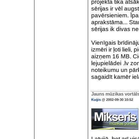
projekta tika ats
sērijas ir vēl aug
pavērsieniem. Īpaš
aprakstāma... Star
sērijas ik divas ne
Vienīgais brīdināju
izmēri ir ļoti lie
aizņem 16 MB. Ciet
lejupielādei .lv zo
noteikumu un pār
sagaidīt kamēr ielā
Jauns mūzikas vortāl
Kuģis
@ 2002-09-30 10:52
Latvijā, bet arī vi