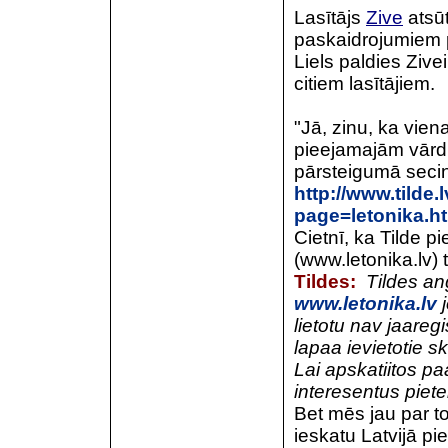
Lasītājs
Zive
atsūt
paskaidrojumiem p
Liels paldies Ziv
citiem lasītājiem.
"Jā, zinu, ka vie
pieejamajām vārdn
pārsteigumā secinā
http://www.tilde
page=letonika.h
Cietnī, ka Tilde 
(www.letonika.lv)
Tildes:
Tildes an
www.letonika.lv
j
lietotu nav jaareg
lapaa ievietotie ski
Lai apskatiitos pa
interesentus piet
Bet mēs jau par t
ieskatu Latvijā 