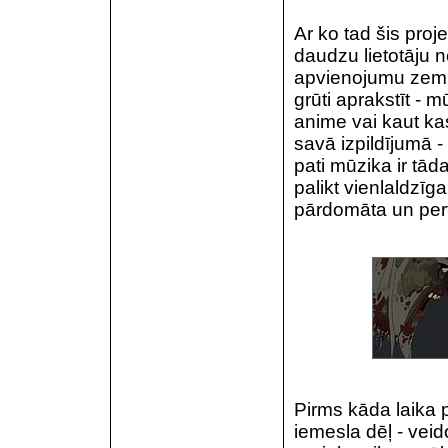
Ar ko tad šis proje
daudzu lietotāju ne
apvienojumu zem Fl
grūti aprakstīt - m
anime vai kaut kas
savā izpildījumā -
pati mūzika ir tād
palikt vienlaldzīga
pārdomāta un perf
Pirms kāda laika p
iemesla dēļ - veid