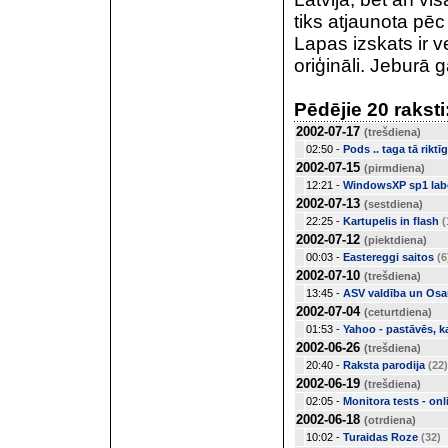
tiks atjaunota pēc
Lapas izskats ir ve
oriģināli. Jeburā g
Pēdējie 20 raksti
2002-07-17
(trešdiena)
02:50 -
Pods .. taga tā rikt
2002-07-15
(pirmdiena)
12:21 -
WindowsXP sp1 labo
2002-07-13
(sestdiena)
22:25 -
Kartupelis in flash
(
2002-07-12
(piektdiena)
00:03 -
Eastereggi saitos
(6
2002-07-10
(trešdiena)
13:45 -
ASV valdība un Os
2002-07-04
(ceturtdiena)
01:53 -
Yahoo - pastāvēs, ka
2002-06-26
(trešdiena)
20:40 -
Raksta parodija
(22)
2002-06-19
(trešdiena)
02:05 -
Monitora tests - onl
2002-06-18
(otrdiena)
10:02 -
Turaidas Roze
(32)