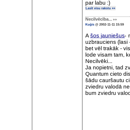
par labu :)
Lasīt visu rakstu »»
Necilvēcība...
»»
Kuģis
@ 2002-11-11 15:59
A
šos jauniešus
m
uzbrauciens (lasi 
bet vēl trakāk - v
lode visam tam, k
Necilvēki...
Ja nopietni, tad 
Quantum cieto dis
šādu cauršautu cie
zviedru valodā ne
bum zviedru valod