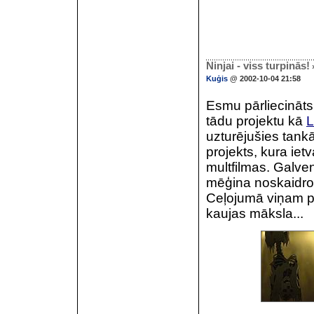
Ninjai - viss turpinās!
Kuģis
@ 2002-10-04 21:58
Esmu pārliecināts,
tādu projektu kā
L
uzturējušies tankā
projekts, kura iet
multfilmas. Galven
mēģina noskaidrot 
Ceļojumā viņam pag
kaujas māksla...