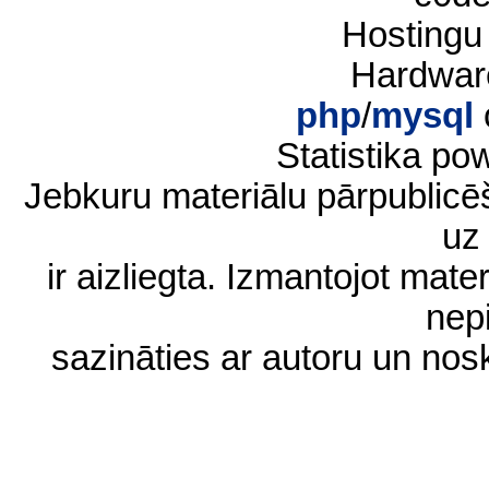
Hostingu
Hardwar
php
/
mysql
Statistika p
Jebkuru materiālu pārpublic
uz 
ir aizliegta. Izmantojot materi
nep
sazināties ar autoru un no