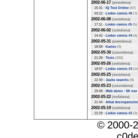
2002-06-17
(pirmdiena)
15:31 -
IQ Test Online
(57)
03:22 -
Linkin cietnis #6
(7)
2002-06-08
(sestdiena)
17:11 -
Linkin cietnis #5
(5)
2002-06-02
(svētdiena)
14:42 -
Linkin cietnis #4
(6)
2002-05-31
(piektdiena)
18:58 -
Kartes
(5)
2002-05-30
(ceturtdiena)
21:28 -
Tests
(202)
2002-05-26
(svētdiena)
19:07 -
Linkin cietnis #3
(12
2002-05-25
(sestdiena)
22:39 -
Jauks searchs
(8)
2002-05-23
(ceturtdiena)
20:08 -
Web demo - 5K nav n
2002-05-22
(trešdiena)
21:44 -
Atkal dezorganizēs
2002-05-19
(svētdiena)
22:29 -
Linkin cietnis #2
(3)
© 2000-
c0d