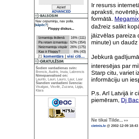
Ir resurss interne
apraksti, novērtēju
ADVANCED
formātā.
Megamixe
Nav cepuminju, nav polla.
[
kāpēc?
]
dažreiz salikt kop
Floppy diskus...
jāizvēlas pareiza
Izmantoju ikdienā
16% (111)
minute) un daudz c
Pa retam izmantoju
52% (354)
Neizmantoju vispār
26% (175)
Kas ir Floppy?
6% (43)
Jebkurā gadījumā 
21
komentārs
|
visi citi...
interesējas par m
Šodien vardadienas svin:
Starp citu, variet
Brencis, Audris, Inuta, Labrencis
Nimepaevalised on:
informāciju un ie
Laurits, Lauri, Lauro, Laur, Laar
Šiandien vardadieni švencia:
Visalgas, Visvilė, Zuzana, Ligija,
Klara
P.s. Arī Latvijā i
piemēram,
Dj Ba
Ne tikai Tilde...
»»
cietnis.lv
@ 2002-12-09 18:43