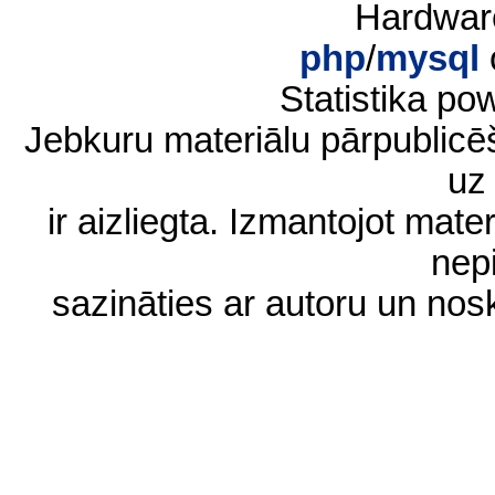
Hardwar
php
/
mysql
Statistika p
Jebkuru materiālu pārpublic
uz 
ir aizliegta. Izmantojot materi
nep
sazināties ar autoru un no