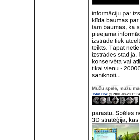
informāciju par i
klīda baumas par to
tam baumas, ka sp
pieejama informāci
izstrāde tiek atcel
teikts. Tāpat netie
izstrādes stadijā.
konservēta vai atli
tikai vienu - 2000
saniknoti...
Mūžu spēlē, mūžu māc
John Doe
@ 2001-08-20 13:0
parastu. Spēles no
3D stratēģija, ka