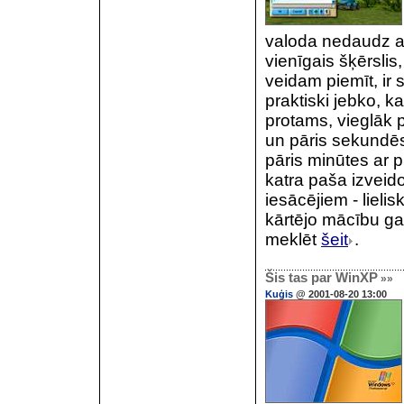
valoda nedaudz a
vienīgais šķērsli
veidam piemīt, ir s
praktiski jebko, k
protams, vieglāk p
un pāris sekundēs 
pāris minūtes ar 
katra paša izveido
iesācējiem - lieli
kārtējo mācību ga
meklēt
šeit
.
Šis tas par WinXP
»»
Kuģis
@ 2001-08-20 13:00