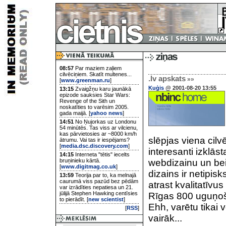
08:57
Par maziem zaļiem
cilvēciņiem. Skatīt multenes...
.lv apskats
»»
[
www.greenman.ru
]
Kuģis
@ 2001-08-20 13:55
13:15
Zvaigžņu karu jaunākā
epizode sauksies Star Wars:
Revenge of the Sith un
noskatīties to varēsim 2005.
gada maijā. [
yahoo news
]
14:51
No Ņujorkas uz Londonu
54 minūtēs. Tas viss ar vilcienu,
kas pārvietosies ar ~8000 km/h
slēpjas viena cilv
ātrumu. Vai tas ir iespējams?
[
media.dsc.discovery.com
]
interesanti izklā
14:15
Interneta "tētis" iecelts
bruņinieku kārtā.
webdizainu un bei
[
www.digitmag.co.uk
]
dizains ir netipis
13:59
Teorija par to, ka melnajā
caurumā viss pazūd bez pēdām
atrast kvalitatīvus
var izrādīties nepatiesa un 21.
jūlijā Stephen Hawking centīsies
Rīgas 800 uguņoš
to pierādīt. [
new scientist
]
Ehh, varētu tikai v
[
RSS
]
vairāk...