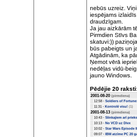
nebūs uzreiz. Viņ
iespējams izlaidīs
draudzīgam.
Ja jau aizkārām t
Pirmdien Stīvs Bal
skatuvi:)) paziņo
būs pabeigts un j
Atgādinām, ka pār
Ņemot vērā ieprie
nedēļas vidū-beigā
jauno Windows.
Pēdējie 20 raksti
2001-08-20
(pirmdiena)
12:58 -
Soldiers of Fortune
11:31 -
Kontrolē visu!
(1)
2001-08-13
(pirmdiena)
10:43 -
Slinkajiem arī priek
10:13 -
No VCD uz Divx
10:02 -
Star Wars Episode I
09:07 -
IBM atzīme PC 20 ga