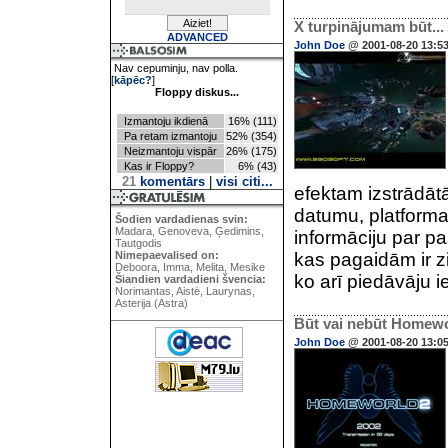
X turpinājumam būt...
ADVANCED
John Doe
@ 2001-08-20 13:5
Nav cepuminju, nav polla.
[
kāpēc?
]
Floppy diskus...
Izmantoju ikdienā
16% (111)
Pa retam izmantoju
52% (354)
Neizmantoju vispār
26% (175)
Kas ir Floppy?
6% (43)
21
komentārs
|
visi citi...
efektam izstrādāt
datumu, platforma
Šodien vardadienas svin:
Madara, Genoveva, Ģedimins,
informāciju par p
Tautgodis
Nimepaevalised on:
kas pagaidām ir z
Deboora, Imma, Melita, Mesike
ko arī piedāvāju ie
Šiandien vardadieni švencia:
Norimantas, Aistė, Laurynas,
Asterija (Astra)
Būt vai nebūt Homewo
John Doe
@ 2001-08-20 13:0