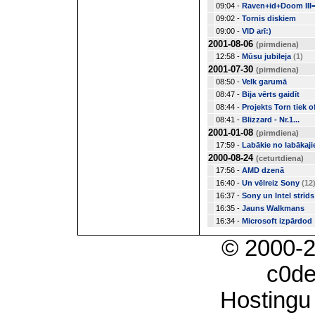
09:04 -
Raven+id+Doom III
09:02 -
Tornis diskiem
09:00 -
VID arī:)
2001-08-06
(pirmdiena)
12:58 -
Mūsu jubileja
(1)
2001-07-30
(pirmdiena)
08:50 -
Velk garumā
08:47 -
Bija vērts gaidīt
08:44 -
Projekts Torn tiek ofi
08:41 -
Blizzard - Nr.1...
2001-01-08
(pirmdiena)
17:59 -
Labākie no labākaj
2000-08-24
(ceturtdiena)
17:56 -
AMD dzenā
16:40 -
Un vēlreiz Sony
(12
16:37 -
Sony un Intel strīds
16:35 -
Jauns Walkmans
16:34 -
Microsoft izpārdod
© 2000-
c0d
Hostingu