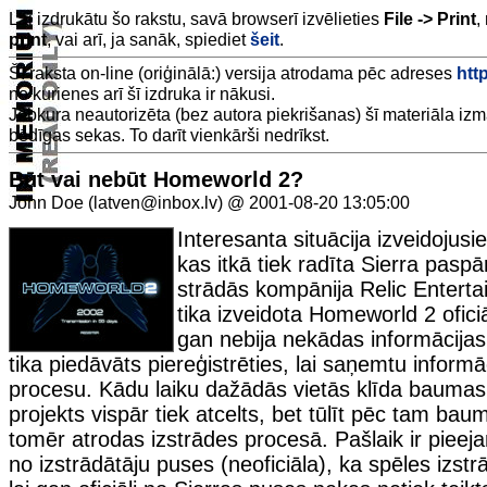
Lai izdrukātu šo rakstu, savā browserī izvēlieties
File -> Print
,
print
, vai arī, ja sanāk, spiediet
šeit
.
Šī raksta on-line (oriģinālā:) versija atrodama pēc adreses
http
no kurienes arī šī izdruka ir nākusi.
Jebkura neautorizēta (bez autora piekrišanas) šī materiāla iz
bēdīgas sekas. To darīt vienkārši nedrīkst.
Būt vai nebūt Homeworld 2?
John Doe (latven@inbox.lv) @ 2001-08-20 13:05:00
Interesanta situācija izveidojusi
kas itkā tiek radīta Sierra pasp
strādās kompānija Relic Entert
tika izveidota Homeworld 2 ofici
gan nebija nekādas informācijas 
tika piedāvāts piereģistrēties, lai saņemtu informā
procesu. Kādu laiku dažādās vietās klīda baumas 
projekts vispār tiek atcelts, bet tūlīt pēc tam bau
tomēr atrodas izstrādes procesā. Pašlaik ir pieej
no izstrādātāju puses (neoficiāla), ka spēles izstrā