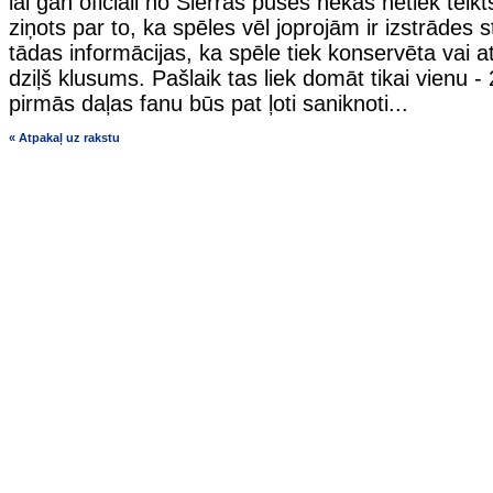
lai gan oficiāli no Sierras puses nekas netiek teik
ziņots par to, ka spēles vēl joprojām ir izstrādes s
tādas informācijas, ka spēle tiek konservēta vai atli
dziļš klusums. Pašlaik tas liek domāt tikai vienu 
pirmās daļas fanu būs pat ļoti saniknoti...
« Atpakaļ uz rakstu