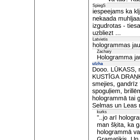
SpiegS
iespeejams ka kl
nekaada muhljaaz
izgudrotas - tiesa
uzbliezt ...
Latvietis
hologrammas jau 
Zachary
Hologramma jau 
ulzha
Dooo. LŪKASS, n
KUSTĪGA DRAŅĶA,
smejies, gandrīz t
spoguļiem, brill
hologrammā tai g
Selmas un Leas nā
kurks
"..jo arī holog
man šķita, ka g
hologrammā vai 
Gramatiķis. Un 