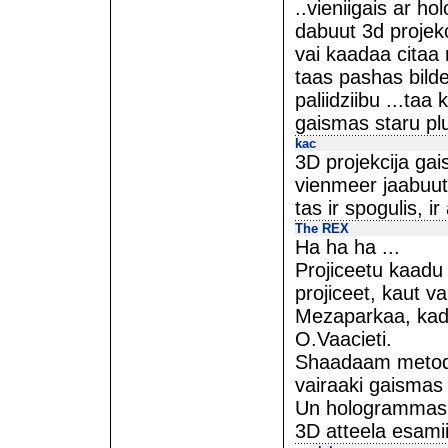
..vieniigais ar h
dabuut 3d projekci
vai kaadaa citaa 
taas pashas bild
paliidziibu ...taa 
gaismas staru p
kac
3D projekcija gai
vienmeer jaabuut 
tas ir spogulis, 
The REX
Ha ha ha ...
Projiceetu kaadu 
projiceet, kaut vai
Mezaparkaa, kad 
O.Vaacieti.
Shaadaam metodee
vairaaki gaismas 
Un hologrammas sh
3D atteela esami