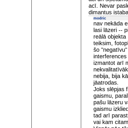
acī. Nevar pasl
dimantus istaba
modric
nav nekāda ek
lasi lāzeri -- 
reālā objekta
teiksim, fotop
šo "negatīvu" 
interferences 
izmantot arī m
nekvalitatīvā
nebija, bija k
jāatrodas.
Joks slēpjas f
gaismu, para
pašu lāzeru v
gaismu izklie
tad arī para
vai kam citam