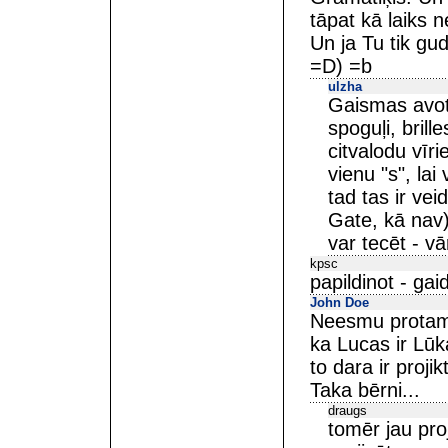
tāpat kā laiks ne
Un ja Tu tik gu
=D) =b
ulzha
Gaismas avoti 
spoguļi, bril
citvalodu vīri
vienu "s", la
tad tas ir vei
Gate, kā nav)
var tecēt - v
kpsc
papildinot - ga
John Doe
Neesmu protams 
ka Lucas ir Lūk
to dara ir proji
Taka bērni...
draugs
tomēr jau pro