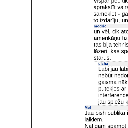
Vispār pēc ti
aprakstīt vai
sameklēt - ga
to izdarīju, u
modric
un vēl, cik at
amerikāņu fizi
tas bija tehni
lāzeri, kas sp
starus.
ulzha
Labi jau la
nebūt nedom
gaisma nāk 
putekļos ar
interferenc
jau spiežu 
Mef
Jaa bish publika 
laikiem.
Nafigam spamot p