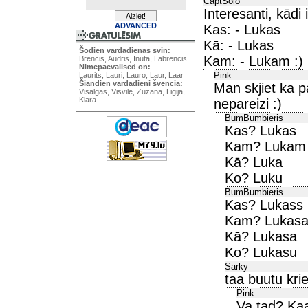
CaptSolo
Interesanti, kādi
ADVANCED
Kas: - Lukas
Kā: - Lukas
Šodien vardadienas svin:
Kam: - Lukam :)
Brencis, Audris, Inuta, Labrencis
Nimepaevalised on:
Pink
Laurits, Lauri, Lauro, Laur, Laar
Šiandien vardadieni švencia:
Man skjiet ka p
Visalgas, Visvilė, Zuzana, Ligija,
Klara
nepareizi :)
BumBumbieris
Kas? Lukas
Kam? Lukam
Kā? Luka
Ko? Luku
BumBumbieris
Kas? Lukass
Kam? Lukas
Kā? Lukasa
Ko? Lukasu
Sarky
taa buutu krie
Pink
Va tad? Kaa