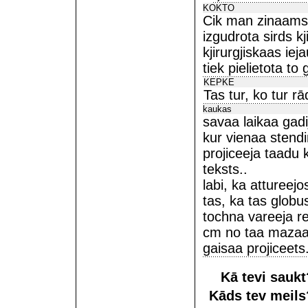
KOKTO
Cik man zinaams 
izgudrota sirds kj
kjirurgjiskaas iej
tiek pielietota to
KEPKE
Tas tur, ko tur rā
kaukas
savaa laikaa gadi
kur vienaa stendi
projiceeja taadu 
teksts..
labi, ka attureejos
tas, ka tas globu
tochna vareeja re
cm no taa mazaa 
gaisaa projiceets.
Kā tevi sauk
Kāds tev meil