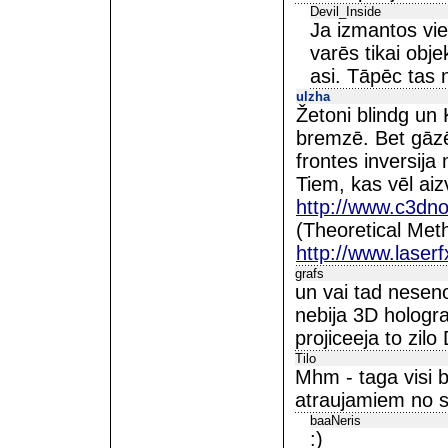
Devil_Inside
Ja izmantos vie
varēs tikai obje
asi. Tāpēc tas n
ulzha
Žetoni blindg un 
bremzē. Bet gāzēs
frontes inversija 
Tiem, kas vēl aiz
http://www.c3dn
(Theoretical Met
http://www.laser
grafs
un vai tad nesen
nebija 3D hologra
projiceeja to zilo
Tilo
Mhm - taga visi 
atraujamiem no sa
baaNeris
:)