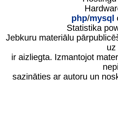
Hardwar
php
/
mysql
Statistika p
Jebkuru materiālu pārpublic
uz 
ir aizliegta. Izmantojot materi
nep
sazināties ar autoru un no