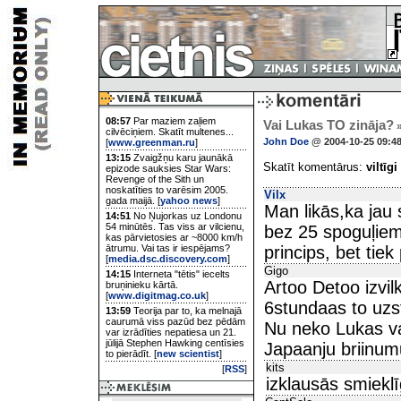
08:57
Par maziem zaļiem
Vai Lukas TO zināja?
cilvēciņiem. Skatīt multenes...
John Doe
@ 2004-10-25 09:4
[
www.greenman.ru
]
13:15
Zvaigžņu karu jaunākā
Skatīt komentārus:
viltīgi
epizode sauksies Star Wars:
Revenge of the Sith un
noskatīties to varēsim 2005.
Vilx
gada maijā. [
yahoo news
]
Man likās,ka jau 
14:51
No Ņujorkas uz Londonu
54 minūtēs. Tas viss ar vilcienu,
bez 25 spoguļiem
kas pārvietosies ar ~8000 km/h
ātrumu. Vai tas ir iespējams?
princips, bet tiek
[
media.dsc.discovery.com
]
Gigo
14:15
Interneta "tētis" iecelts
Artoo Detoo izvi
bruņinieku kārtā.
[
www.digitmag.co.uk
]
6stundaas to uzst
13:59
Teorija par to, ka melnajā
caurumā viss pazūd bez pēdām
Nu neko Lukas var
var izrādīties nepatiesa un 21.
jūlijā Stephen Hawking centīsies
Japaanju briinum
to pierādīt. [
new scientist
]
kits
[
RSS
]
izklausās smieklī