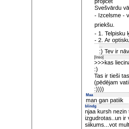
projicēt
Svešvārdu vā
- Izcelsme - v
priekšu.
- 1. Telpisku 
- 2. Ar optisk
...
:) Tev ir nāv
[Inso]
>>>kas liecin
:)
Tas ir tieši ta
(pēdējam vati
:))))
Maa
man gan patiik
blindg
njaa kursh nezin 
izgudrotas..un ir 
siikums...vot mult