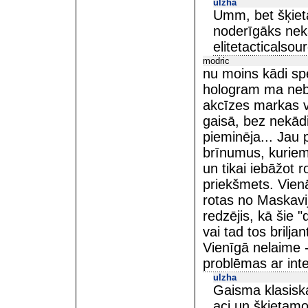
ulzha
Umm, bet šķieta
noderīgāks nek
elitetacticals
modric
nu moins kādi spe
hologram ma nebū
akcīzes markas va
gaisā, bez nekād
pieminēja... Jau 
brīnumus, kuriem
un tikai iebāžot r
priekšmets. Vienā 
rotas no Maskavij
redzējis, kā šie 
vai tad tos brilja
Vienīgā nelaime - 
problēmas ar int
ulzha
Gaisma klasiska
aci un šķietamo