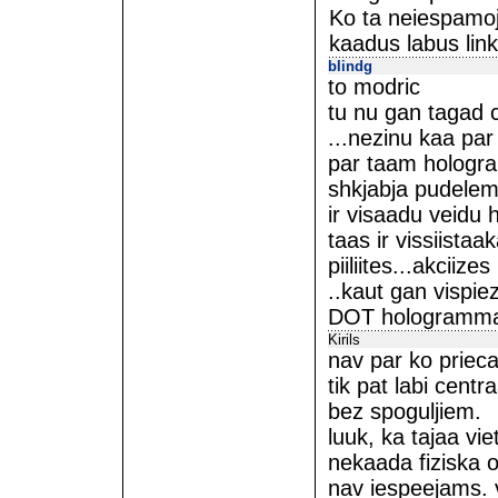
Ko ta neiespamoj
kaadus labus linku
blindg
to modric
tu nu gan tagad c
...nezinu kaa par
par taam hologr
shkjabja pudelem 
ir visaadu veidu
taas ir vissiista
piiliites...akciiz
..kaut gan vispiez
DOT hologrammas 
Kirils
nav par ko prieca
tik pat labi centr
bez spoguljiem.
luuk, ka tajaa vi
nekaada fiziska 
nav iespeejams. 