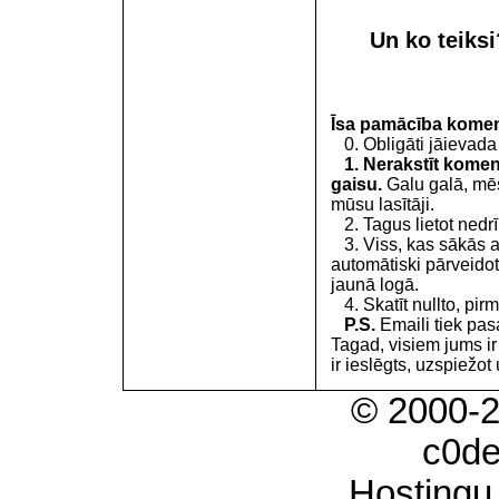
Un ko teiks
Īsa pamācība kome
0. Obligāti jāievada
1. Nerakstīt koment
gaisu.
Galu galā, mēs
mūsu lasītāji.
2. Tagus lietot nedrīk
3. Viss, kas sākās 
automātiski pārveidot
jaunā logā.
4. Skatīt nullto, pirm
P.S.
Emaili tiek pa
Tagad, visiem jums i
ir ieslēgts, uzspiežot 
© 2000-
c0d
Hostingu