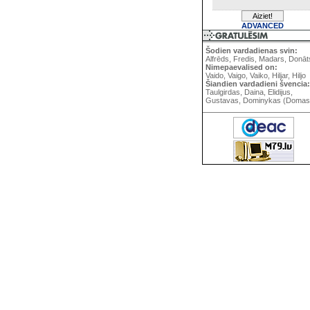
ADVANCED
Šodien vardadienas svin:
Alfrēds, Fredis, Madars, Donāt
Nimepaevalised on:
Vaido, Vaigo, Vaiko, Hiljar, Hiljo
Šiandien vardadieni švencia:
Taulgirdas, Daina, Elidijus,
Gustavas, Dominykas (Domas