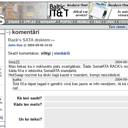
Tavs cietnis
|
Rack's SATA diskiem
»»
John Doe
@ 2004-09-06 14:42
Skatīt komentārus:
viltīgi
|
vienkārši
Imis21
2004-09-
Man liekas ka ir noklusēts pats svarīgākais. Šāds SerialATA RACK's note
u
šāda fīča ir iebūvēta SerialATA standartā.
u,
HotSwap nozīmē ka diski šajā kastē ir maināmi, kompi neizslēdzot.
h
kurks
2004-09-
Šitā fīča tāpat tagad ir gandrīz visā kas jauns ar info nesējiem, tā kā
naf...
Kā tevi saukt?
ā
ām
Kāds tev meils?
es
S
]
Un ko teiksi?