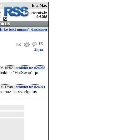
Ir ko teikt mums?
|
disclaimer
(
2
)
Ziņas
06 16:52 |
atbildēt uz #24065
ikti ir "HotSwap", jo
06 17:48 |
atbildēt uz #24071
 nemaz tik svarīgi tas