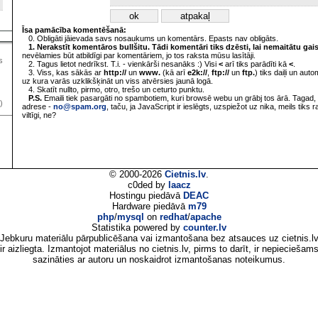
Īsa pamācība komentēšanā:
0. Obligāti jāievada savs nosaukums un komentārs. Epasts nav obligāts.
1. Nerakstīt komentāros bullšitu. Tādi komentāri tiks dzēsti, lai nemaitātu gai
nevēlamies būt atbildīgi par komentāriem, jo tos raksta mūsu lasītāji.
s
2. Tagus lietot nedrīkst. T.i. - vienkārši nesanāks :) Visi
<
arī tiks parādīti kā
<
.
3. Viss, kas sākās ar
http://
un
www.
(kā arī
e2k://
,
ftp://
un
ftp.
) tiks daiļi un aut
uz kura varās uzklikšķināt un viss atvērsies jaunā logā.
4. Skatīt nullto, pirmo, otro, trešo un ceturto punktu.
P.S.
Emaili tiek pasargāti no spambotiem, kuri browsē webu un grābj tos ārā. Tagad, 
)
adrese -
no@spam.org
, taču, ja JavaScript ir ieslēgts, uzspiežot uz nika, meils tiks 
viltīgi, ne?
© 2000-2026
Cietnis.lv
.
c0ded by
laacz
Hostingu piedāvā
DEAC
Hardware piedāvā
m79
php
/
mysql
on
redhat
/
apache
Statistika powered by
counter.lv
Jebkuru materiālu pārpublicēšana vai izmantošana bez atsauces uz cietnis.l
ir aizliegta. Izmantojot materiālus no cietnis.lv, pirms to darīt, ir nepieciešam
sazināties ar autoru un noskaidrot izmantošanas noteikumus.