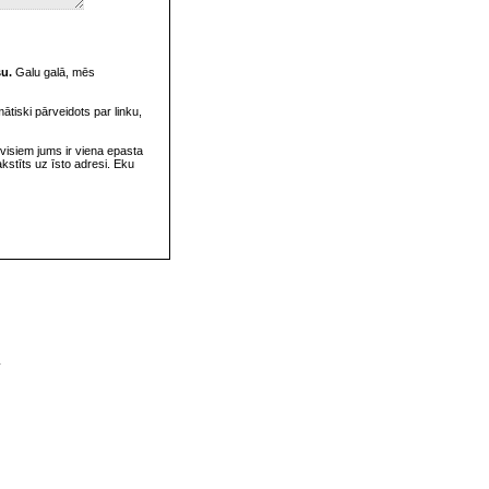
su.
Galu galā, mēs
omātiski pārveidots par linku,
visiem jums ir viena epasta
rakstīts uz īsto adresi. Eku
v
s