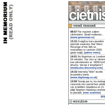
08:57
Par maziem zaļiem
cilvēciņiem. Skatīt multenes...
[
www.greenman.ru
]
13:15
Zvaigžņu karu jaunākā
epizode sauksies Star Wars:
Revenge of the Sith un
noskatīties to varēsim 2005.
gada maijā. [
yahoo news
]
14:51
No Ņujorkas uz London
54 minūtēs. Tas viss ar vilcien
kas pārvietosies ar ~8000 km/
ātrumu. Vai tas ir iespējams?
[
media.dsc.discovery.com
]
14:15
Interneta "tētis" iecelts
bruņinieku kārtā.
[
www.digitmag.co.uk
]
13:59
Teorija par to, ka melnaj
caurumā viss pazūd bez pēd
var izrādīties nepatiesa un 21.
jūlijā Stephen Hawking centīsi
to pierādīt. [
new scientist
]
[
RS