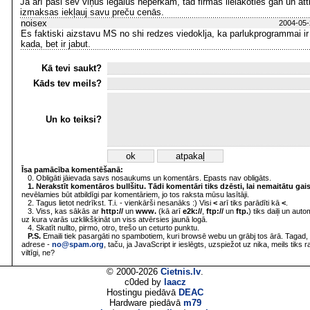
Ja arī paši sev viņus legālus nepērkam, tad firmas lielākoties gan un att
izmaksas iekļauj savu preču cenās.
noisex
2004-05-
Es faktiski aizstavu MS no shi redzes viedoklja, ka parlukprogrammai ir
kada, bet ir jabut.
Kā tevi saukt?
Kāds tev meils?
Un ko teiksi?
Īsa pamācība komentēšanā:
0. Obligāti jāievada savs nosaukums un komentārs. Epasts nav obligāts.
1. Nerakstīt komentāros bullšitu. Tādi komentāri tiks dzēsti, lai nemaitātu gai
nevēlamies būt atbildīgi par komentāriem, jo tos raksta mūsu lasītāji.
2. Tagus lietot nedrīkst. T.i. - vienkārši nesanāks :) Visi
<
arī tiks parādīti kā
<
.
3. Viss, kas sākās ar
http://
un
www.
(kā arī
e2k://
,
ftp://
un
ftp.
) tiks daiļi un aut
uz kura varās uzklikšķināt un viss atvērsies jaunā logā.
4. Skatīt nullto, pirmo, otro, trešo un ceturto punktu.
P.S.
Emaili tiek pasargāti no spambotiem, kuri browsē webu un grābj tos ārā. Tagad, 
adrese -
no@spam.org
, taču, ja JavaScript ir ieslēgts, uzspiežot uz nika, meils tiks 
viltīgi, ne?
© 2000-2026
Cietnis.lv
.
c0ded by
laacz
Hostingu piedāvā
DEAC
Hardware piedāvā
m79