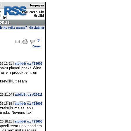
Ir ko teikt mums?
|
disclaimer
(
8
)
Ziņas
26 12:51 |
atbildēt uz #23603
bāku playeri priekš Wina
najiem produktiem, un
atsevišķi, tiešām
26 21:04 |
atbildēt uz #23611
26 16:18 |
atbildēt uz #23605
taisījis mājas lapu.
ķīniski. Neviens tak
26 18:11 |
atbildēt uz #23608
speeliiteem un visaadiem
i vismaz instalaacijaa