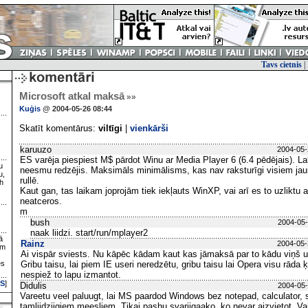
Tavs cietnis
|
Microsoft atkal maksā
»»
Kuģis
@ 2004-05-26 08:44
Skatīt komentārus:
viltīgi
|
vienkārši
karuuzo
2004-05-
ES varēja piespiest M$ pārdot Winu ar Media Player 6 (6.4 pēdējais). La
u
neesmu redzējis. Maksimāls minimālisms, kas nav raksturīgi visiem jau
u,
rullē.
h
Kaut gan, tas laikam joprojām tiek iekļauts WinXP, vai arī es to uzliktu 
neatceros.
m
bush
2004-05-
naak liidzi. start/run/mplayer2
ā
Rainz
2004-05-
ām
Ai vispār sviests. Nu kāpēc kādam kaut kas jāmaksā par to kādu viņš uz
es
Gribu taisu, lai piem IE useri neredzētu, gribu taisu lai Opera visu rāda 
nespiež to lapu izmantot.
S
]
Didulis
2004-05-
Vareetu veel paluugt, lai MS paardod Windows bez notepad, calculator, 
tamliidziigiem meesliem. Tikai pashu svariigaako, ko nevar aizvietot. Va