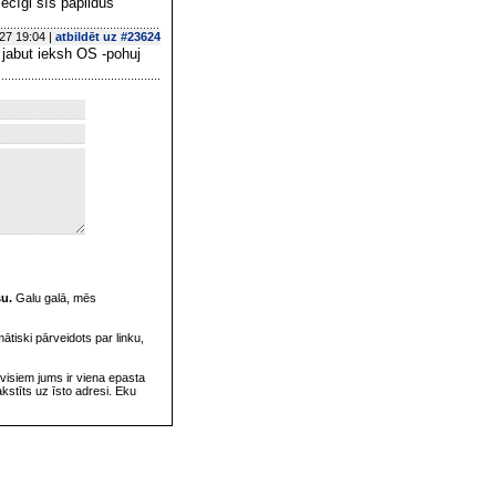
iecīgi šīs papildus
27 19:04 |
atbildēt uz #23624
 jabut ieksh OS -pohuj
su.
Galu galā, mēs
omātiski pārveidots par linku,
visiem jums ir viena epasta
rakstīts uz īsto adresi. Eku