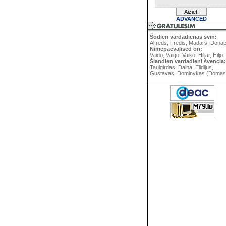
ADVANCED
Šodien vardadienas svin:
Alfrēds, Fredis, Madars, Donāt
Nimepaevalised on:
Vaido, Vaigo, Vaiko, Hiljar, Hiljo
Šiandien vardadieni švencia:
Taulgirdas, Daina, Elidijus,
Gustavas, Dominykas (Domas