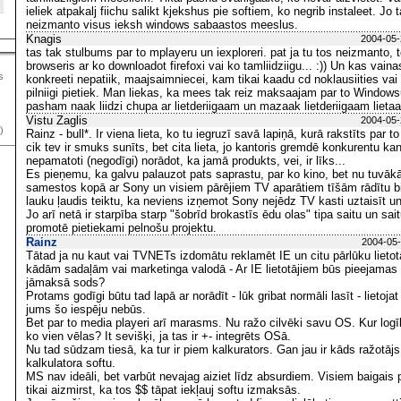
ieliek atpakalj fiichu salikt kjekshus pie softiem, ko negrib instaleet. Jo 
neizmanto visus ieksh windows sabaastos meeslus.
Knagis
2004-05-
tas tak stulbums par to mplayeru un iexploreri. pat ja tu tos neizmanto, 
browseris ar ko downloadot firefoxi vai ko tamliidziigu... :)) Un kas vaina
s
konkreeti nepatiik, maajsaimniecei, kam tikai kaadu cd noklausiities vai 
pilniigi pietiek. Man liekas, ka mees tak reiz maksaajam par to Windowsu
pasham naak liidzi chupa ar lietderiigaam un mazaak lietderiigaam lietaa
Vistu Zaglis
2004-05-
)
Rainz - bull*. Ir viena lieta, ko tu iegruzī savā lapiņā, kurā rakstīts par t
cik tev ir smuks sunīts, bet cita lieta, jo kantoris gremdē konkurentu kan
nepamatoti (negodīgi) norādot, ka jamā produkts, vei, ir līks...
Es pieņemu, ka galvu palauzot pats saprastu, par ko kino, bet nu tuvākā
samestos kopā ar Sony un visiem pārējiem TV aparātiem tīšām rādītu bik
lauku ļaudis teiktu, ka neviens izņemot Sony nejēdz TV kasti uztaisīt un 
Jo arī netā ir starpība starp "šobrīd brokastīs ēdu olas" tipa saitu un sait
promotē pietiekami pelnošu projektu.
Rainz
2004-05-
Tātad ja nu kaut vai TVNETs izdomātu reklamēt IE un citu pārlūku lietotā
kādām sadaļām vai marketinga valodā - Ar IE lietotājiem būs pieejamas 
jāmaksā sods?
Protams godīgi būtu tad lapā ar norādīt - lūk gribat normāli lasīt - lietojat
jums šo iespēju nebūs.
Bet par to media playeri arī marasms. Nu ražo cilvēki savu OS. Kur logīka
ko vien vēlas? It sevišķi, ja tas ir +- integrēts OSā.
Nu tad sūdzam tiesā, ka tur ir piem kalkurators. Gan jau ir kāds ražotājs,
kalkulatora softu.
MS nav ideāli, bet varbūt nevajag aiziet līdz absurdiem. Visiem baigais
tikai aizmirst, ka tos $$ tāpat iekļauj softu izmaksās.