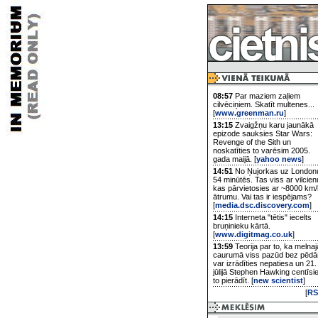
08:57
Par maziem zaļiem
cilvēciņiem. Skatīt multenes...
[
www.greenman.ru
]
13:15
Zvaigžņu karu jaunākā
epizode sauksies Star Wars:
Revenge of the Sith un
noskatīties to varēsim 2005.
gada maijā. [
yahoo news
]
14:51
No Ņujorkas uz London
54 minūtēs. Tas viss ar vilcien
kas pārvietosies ar ~8000 km/
ātrumu. Vai tas ir iespējams?
[
media.dsc.discovery.com
]
14:15
Interneta "tētis" iecelts
bruņinieku kārtā.
[
www.digitmag.co.uk
]
13:59
Teorija par to, ka melnaj
caurumā viss pazūd bez pēd
var izrādīties nepatiesa un 21.
jūlijā Stephen Hawking centīsi
to pierādīt. [
new scientist
]
[
RS