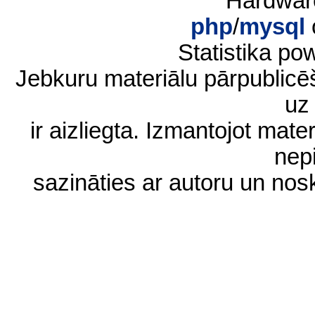
Hardwar
php
/
mysql
Statistika p
Jebkuru materiālu pārpublic
uz 
ir aizliegta. Izmantojot materi
nep
sazināties ar autoru un no