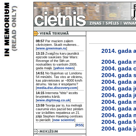
08:57
Par maziem zaļiem
cilvēciņiem. Skatīt multenes...
[
www.greenman.ru
]
2014. gada a
13:15
Zvaigžņu karu jaunākā
epizode sauksies Star Wars:
2004. gada 
Revenge of the Sith un
noskatīties to varēsim 2005.
2004. gada 
gada maijā. [
yahoo news
]
14:51
No Ņujorkas uz Londonu
2004. gada 
54 minūtēs. Tas viss ar vilcienu,
2004. gada 
kas pārvietosies ar ~8000 km/h
ātrumu. Vai tas ir iespējams?
2004. gada jū
[
media.dsc.discovery.com
]
14:15
Interneta "tētis" iecelts
2004. gada j
bruņinieku kārtā.
[
www.digitmag.co.uk
]
2004. gada 
13:59
Teorija par to, ka melnajā
2004. gada a
caurumā viss pazūd bez pēdām
var izrādīties nepatiesa un 21.
2004. gada 
jūlijā Stephen Hawking centīsies
to pierādīt. [
new scientist
]
2004. gada f
[
RSS
]
2004. gada j