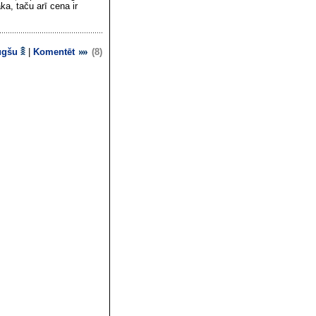
a, taču arī cena ir
ugšu
|
Komentēt
(8)