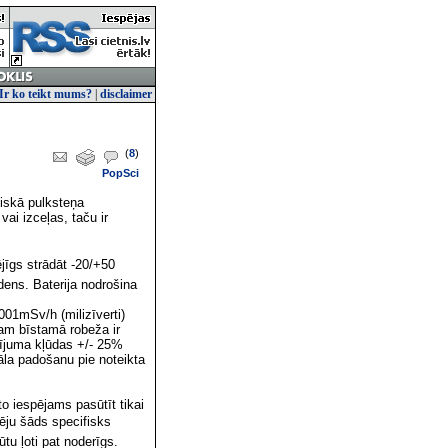
Ir ko teikt mums?
|
disclaimer
(
8
)
PopSci
skā pulksteņa
ai izceļas, taču ir
jīgs strādāt -20/+50
ens. Baterija nodrošina
001mSv/h (milizīverti)
am bīstamā robeža ir
rījuma kļūdas +/- 25%
āla padošanu pie noteikta
o iespējams pasūtīt tikai
rcēju šāds specifisks
tu ļoti pat noderīgs.