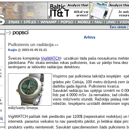
Tavs cietnis
|
Arhīvs
Pulkstenis un radiācija
»»
Kuģis
@ 2003-01-05 01:21
Šveices kompānija
VigiWATCH
uzsākusi tāda paša nosaukuma mehāni
pārdošana. Pēc skata ierindas rokas pulkstenis, kas uz pārējo fona diez v
ievērojams ar iebūvēto radiācijas detektoru.
u
u,
Vispirms par pulksteņa laikrāža iespējām  spē
h
grādos pēc Celsija, 100 metru dziļumā zem ūd
darbību gada ilgumā. Pulkstenis kvarca.
Savukārt radiāciju tas spējīgs izmērīt no 0.00
līdz pat 4.0000 mSv. Ja nemaldos, tad cilvēk
viens milizīverts stundā. Ražotājs pieļauj mē
ā
robežās. Iespējams uzstādīt detektoram sign
ām
milizīvertu līmeņa.
es
VigiWATCH pašlaik tiek piedāvāts par 1100$ (nepieskaitot nodokļus) un t
S
]
internetā  parastos veikalos to nav paredzēts pārdot, jo lielākai daļai pi
produkts varētu neinteresēt. Savukārt specdienestiem šāds pulkstenis bū