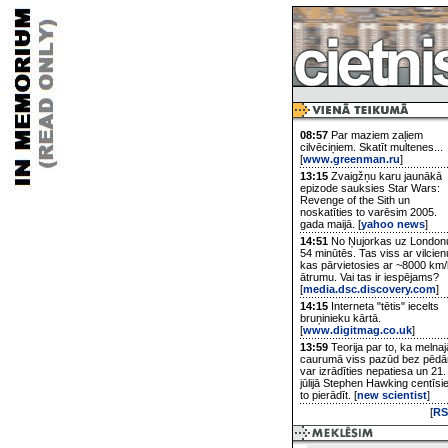
08:57
Par maziem zaļiem
cilvēciņiem. Skatīt multenes...
[
www.greenman.ru
]
13:15
Zvaigžņu karu jaunākā
epizode sauksies Star Wars:
Revenge of the Sith un
noskatīties to varēsim 2005.
gada maijā. [
yahoo news
]
14:51
No Ņujorkas uz London
54 minūtēs. Tas viss ar vilcien
kas pārvietosies ar ~8000 km/
ātrumu. Vai tas ir iespējams?
[
media.dsc.discovery.com
]
14:15
Interneta "tētis" iecelts
bruņinieku kārtā.
[
www.digitmag.co.uk
]
13:59
Teorija par to, ka melnaj
caurumā viss pazūd bez pēd
var izrādīties nepatiesa un 21.
jūlijā Stephen Hawking centīsi
to pierādīt. [
new scientist
]
[
RS