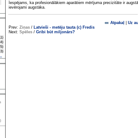
Iespējams, ka profesionālākiem aparātiem mērījuma precizitāte ir augstāk
ievērojami augstāka.
Atpakaļ
|
Uz a
Prev:
Ziņas
/
Latvieši - metēju tauta (c) Fredis
Next:
Spēles
/
Gribi būt miljonārs?
1)
4)
5)
3)
..
s
)