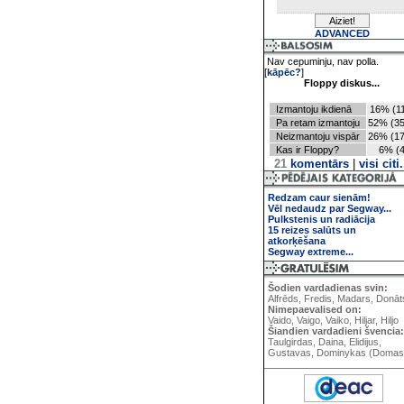
ADVANCED
Nav cepuminju, nav polla.
[
kāpēc?
]
Floppy diskus...
Izmantoju ikdienā
16% (11
Pa retam izmantoju
52% (35
Neizmantoju vispār
26% (17
Kas ir Floppy?
6% (4
21
komentārs
|
visi citi.
Redzam caur sienām!
Vēl nedaudz par Segway...
Pulkstenis un radiācija
15 reizes salūts un
atkorķēšana
Segway extreme...
Šodien vardadienas svin:
Alfrēds, Fredis, Madars, Donāt
Nimepaevalised on:
Vaido, Vaigo, Vaiko, Hiljar, Hiljo
Šiandien vardadieni švencia:
Taulgirdas, Daina, Elidijus,
Gustavas, Dominykas (Domas