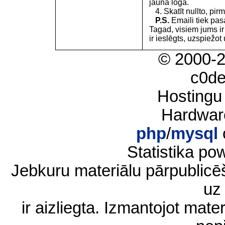
jaunā logā.
4. Skatīt nullto, pirm
P.S.
Emaili tiek pa
Tagad, visiem jums i
ir ieslēgts, uzspiežot 
© 2000-
c0d
Hostingu
Hardwar
php
/
mysql
Statistika p
Jebkuru materiālu pārpublic
uz 
ir aizliegta. Izmantojot materi