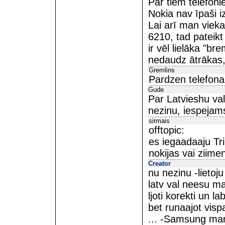
Par tiem telefon
Nokia nav īpaši i
Lai arī man vieka
6210, tad pateikt
ir vēl lielāka "b
nedaudz ātrākas,
Gremlins
Pardzen telefona
Gude
Par Latvieshu va
nezinu, iespejams 
sirmais
offtopic:
es iegaadaaju Tri
nokijas vai ziimen
Creator
nu nezinu -liet
latv val neesu ma
ljoti korekti un lab
bet runaajot visp
... -Samsung man 