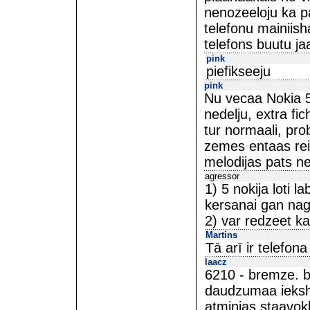
nenozeeloju ka p
telefonu mainiis
telefons buutu j
pink
piefikseeju
pink
Nu vecaa Nokia 51
nedelju, extra fi
tur normaali, prob
zemes entaas rei
melodijas pats nev
agressor
1) 5 nokija loti l
kersanai gan nagl
2) var redzeet ka
Martins
Tā arī ir telefon
laacz
6210 - bremze. br
daudzumaa ieksh 
atminjas staavok