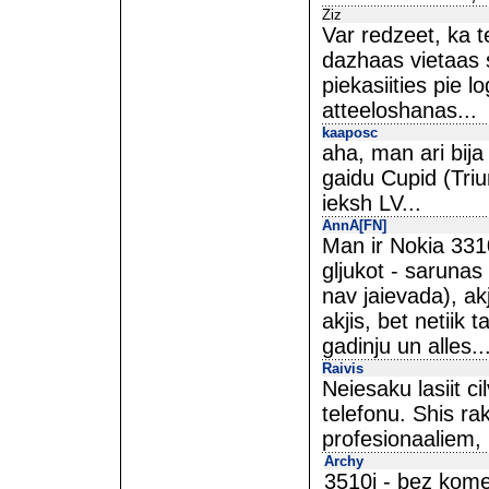
Ziz
Var redzeet, ka t
dazhaas vietaas s
piekasiities pie 
atteeloshanas...
kaaposc
aha, man ari bija
gaidu Cupid (Tri
ieksh LV...
AnnA[FN]
Man ir Nokia 331
gljukot - sarunas
nav jaievada), akj
akjis, bet netiik
gadinju un alles..
Raivis
Neiesaku lasiit c
telefonu. Shis rak
profesionaaliem, 
Archy
3510i - bez komen