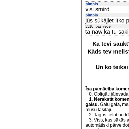
pimpis
visi smird
pimpis
jūs sūkājiet līko 
3310 īpašniece
tā naw ka tu sak
Kā tevi sauk
Kāds tev meil
Un ko teiks
Īsa pamācība kome
0. Obligāti jāievada
1. Nerakstīt koment
gaisu.
Galu galā, mēs
mūsu lasītāji.
2. Tagus lietot nedrīk
3. Viss, kas sākās 
automātiski pārveidot