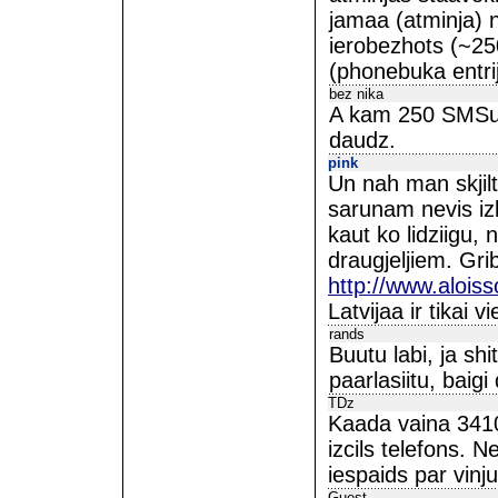
jamaa (atminja) n
ierobezhots (~250
(phonebuka entri
bez nika
A kam 250 SMSus 
daudz.
pink
Un nah man skjil
sarunam nevis izk
kaut ko lidziigu,
draugjeljiem. Gri
http://www.alois
Latvijaa ir tikai 
rands
Buutu labi, ja s
paarlasiitu, baig
TDz
Kaada vaina 3410
izcils telefons. 
iespaids par vinju
Guest