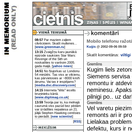
08:57
Par maziem zaļiem
Mobilo telefonu ražotā
cilvēciņiem. Skatīt multenes...
Kuģis
@ 2002-09-06 09:59
[
www.greenman.ru
]
13:15
Zvaigžņu karu jaunākā
Skatīt komentārus:
viltīgi
epizode sauksies Star Wars:
Revenge of the Sith un
noskatīties to varēsim 2005.
Gremlins
gada maijā. [
yahoo news
]
Kugim liels zeton
14:51
No Ņujorkas uz Londonu
54 minūtēs. Tas viss ar vilcienu,
Siemens servisa 
kas pārvietosies ar ~8000 km/h
ātrumu. Vai tas ir iespējams?
remontu ir atde
[
media.dsc.discovery.com
]
neminesu. Apaksu
14:15
Interneta "tētis" iecelts
bruņinieku kārtā.
pilnigi po.. uz dar
[
www.digitmag.co.uk
]
13:59
Teorija par to, ka melnajā
Gremlins
caurumā viss pazūd bez pēdām
Vel varetu piezim
var izrādīties nepatiesa un 21.
jūlijā Stephen Hawking centīsies
remonts ari ir pr
to pierādīt. [
new scientist
]
Lielakaa problema
[
RSS
]
defektu, kurs ir n