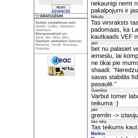
nekaunigi nemt n
pakalpojumi ir jas
ADVANCED
Niikulis
Tas virsraksts t
Šodien vardadienas svin:
Mudīte, Gotlibs, Vladislavs,
padomaas, ka Latv
Vladislava
Nimepaevalised on:
kautkaads VEF m
Silvia, Silvi, Silva, Silve
Šiandien vardadieni švencia:
jam
Mintartas, Tarvilė, Romanas,
bet nu palasiet v
Rolandas
iemeslu, lai komp
ne tikai pie mums
shaadi: "Neredzu
savas stabilās lī
pasaulē."
Gremlins
Varbut tomer labak
teikuma :)
jam
gremlin -> izlasij
bez nika
Tas teikums kaut
Martins