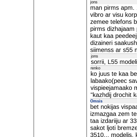
jons
man pirms apm. 1
vibro ar visu kor
zemee telefons bij
pirms dizhajaam 
kaut kaa peedeeja
dizaineri saakush
siimenss ar s55 m
jons
sorrii, L55 model
renko
ko juus te kaa be
labaako(peec sav
vispieejamaako mo
"kazhdij drochit 
Omsis
bet nokijas vispaa
izmazgaa zem tek
taa izdariiju ar 3
sakot ljoti bremz
3510... modelis, 