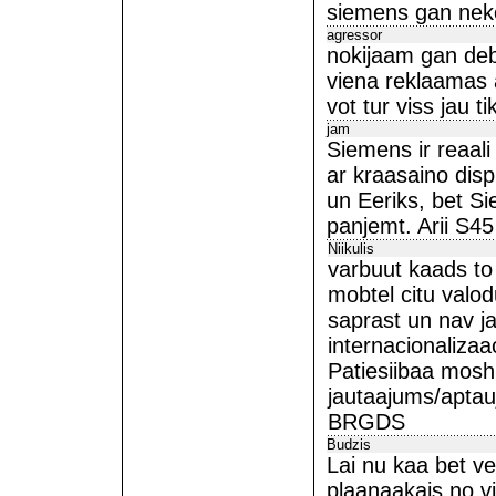
siemens gan neko
agressor
nokijaam gan deb
viena reklaamas a
vot tur viss jau t
jam
Siemens ir reaali
ar kraasaino displ
un Eeriks, bet S
panjemt. Arii S45 
Niikulis
varbuut kaads to n
mobtel citu valod
saprast un nav ja
internacionaliza
Patiesiibaa mosh
jautaajums/aptau
BRGDS
Budzis
Lai nu kaa bet ve
plaanaakais no vis