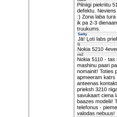
Pilniigi piekriitu 
defektu. Neviens
:) Zona laba tur
ik pa 2-3 dienaam
truukums.
Sarky
Jā! Ļoti labs pri
5|
Nokia 5210 4ever
vieZ
Nokia 5110 - tas 
mashinu paari pa
nomainit! Toties 
apmeeram katrs ot
anteenas kontakti
prieksh 3210 riig
savukaart ciena la
baazes modelii! To
telefonus - pieme
valodas nebuus! 