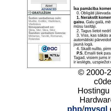
Īsa pamācība kome
ADVANCED
0. Obligāti jāievada
1. Nerakstīt koment
Šodien vardadienas svin:
Mudīte, Gotlibs, Vladislavs,
gaisu.
Galu galā, mēs
Vladislava
mūsu lasītāji.
Nimepaevalised on:
Silvia, Silvi, Silva, Silve
2. Tagus lietot nedrīk
Šiandien vardadieni švencia:
3. Viss, kas sākās 
Mintartas, Tarvilė, Romanas,
Rolandas
automātiski pārveidot
jaunā logā.
4. Skatīt nullto, pirm
P.S.
Emaili tiek pa
Tagad, visiem jums i
ir ieslēgts, uzspiežot 
© 2000-
c0d
Hostingu
Hardwar
php
/
mysql