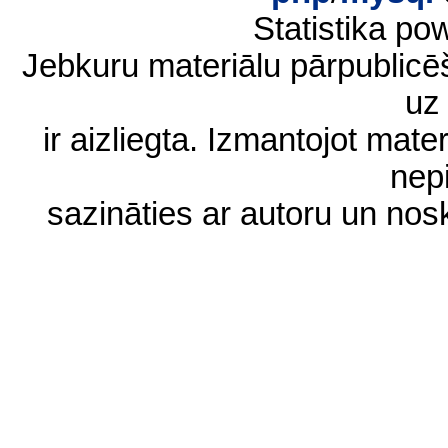
Statistika p
Jebkuru materiālu pārpublic
uz 
ir aizliegta. Izmantojot materi
nep
sazināties ar autoru un no