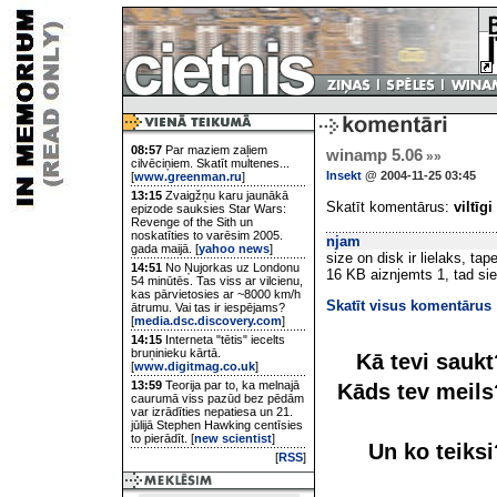
08:57
Par maziem zaļiem
winamp 5.06
»»
cilvēciņiem. Skatīt multenes...
Insekt
@ 2004-11-25 03:45
[
www.greenman.ru
]
13:15
Zvaigžņu karu jaunākā
Skatīt komentārus:
viltīgi
epizode sauksies Star Wars:
Revenge of the Sith un
noskatīties to varēsim 2005.
njam
gada maijā. [
yahoo news
]
size on disk ir lielaks, tap
14:51
No Ņujorkas uz Londonu
16 KB aiznjemts 1, tad sie
54 minūtēs. Tas viss ar vilcienu,
kas pārvietosies ar ~8000 km/h
Skatīt visus komentārus
ātrumu. Vai tas ir iespējams?
[
media.dsc.discovery.com
]
14:15
Interneta "tētis" iecelts
bruņinieku kārtā.
Kā tevi sauk
[
www.digitmag.co.uk
]
13:59
Teorija par to, ka melnajā
Kāds tev meil
caurumā viss pazūd bez pēdām
var izrādīties nepatiesa un 21.
jūlijā Stephen Hawking centīsies
to pierādīt. [
new scientist
]
Un ko teiks
[
RSS
]