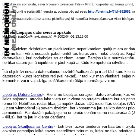
Lai izdrukātu šo rakstu, savā browserī izvēlieties
File -> Print
, nospiediet uz ikonas
print
,
Šī raksta on-line (oriģinālā:) versija atrodama pēc adreses
http://cietnis.lv/?id=992982
, n
nākusi.
Jebkura neautorizēta (bez autora piekrišanas) šī materiāla izmantošana var viest bēdīgas 
nedrīkst.
Neliels Liepājas datorsviesta apskats
MacBeton (sm00x@navigators.lv) @ 2002-04-01 13:13:00
Pēc daudziem dzirdētiem un piedzīvotiem nepatīkamiem gadījumiem ar dat
nolēmu ka ir vērts nedaudz pakomentēt tos kurus zinu - iekš Liepājas. Kopā 
datorveikalu, kuri nodarbojas arī ar citām lietām. Pārējos ūķus neuzskaitīšu.
ne tikai datoru jomā iepirkties ir jāiet kopā ar kādu kompetentu cilvēku...
Īsti objektīvi nevaru datorsalonus novērtēt/salīdzināt jo ir arī tādi kuru klie
datorsaloni kuros iegriežos reti (vai nekad), ir tādi kur man vienkārši sejas n
komentos vai ir vajadzīga plašāka/detalizētāja informācija vai ne.
Liepājas Datoru Centrs
: Viens no Liepājas senajiem datorveikaliem, kas vēl
lielos apjomos, atrodas labā vietā un ir viena no retajām vietām kur arī prin
remontē. Neērtības rodas tikai, ja nopērk dažas LDC iecienītas detaļas (VIA
Lucent winmodēmi ;-) savam dzelzim, bet kopsummā jau salikto datoru price/
apmierinoši. Par dažām pakalpojumu un preču cenām esmu nesaprašanā (
- 40Ls), bet tā jau ir klienta darīšana.
Liepājas Skaitļošanas Centrs
: Ļoti bieži uzvar tenderus vai kaa tās muļķīb
apkalpo garantijas laikā savus sastellētos brīnumus, krāpj ne tikai privātos 