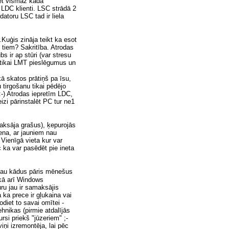
bet vismaz kāda
r LDC klienti. LSC strādā 2
datoru LSC tad ir liela
Kuģis zināja teikt ka esot
 tiem? Sakritība. Atrodas
bs ir ap stūri (var stresu
a tikai LMT pieslēgumus un
kā skatos prātiņš pa īsu,
u tirgošanu tikai pēdējo
 :-) Atrodas iepretīm LDC,
izi pārinstalēt PC tur ne1
maksāja grašus), ķepurojās
cena, ar jauniem nau
 Vienīgā vieta kur var
c ka var pasēdēt pie ineta
 jau kādus pāris mēnešus
 kā arī Windows
ru jau ir samaksājis
a ka prece ir gļukaina vai
odiet to savai omītei -
hnikas (pirmie atdalījās
rsi priekš "jūzeriem" ;-
viņi izremontēja, lai pēc