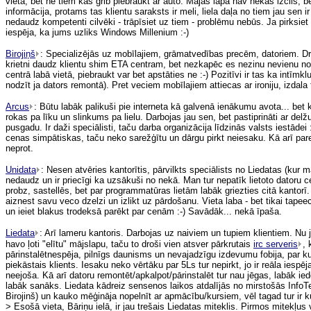
vietā, bet ne tiem kas grib piebraukt ar auto. Mājas lapa nav nekas izcils, 
informācija, protams tas klientu saraksts ir meli, liela daļa no tiem jau sen i
nedaudz kompetenti cilvēki - trāpīsiet uz tiem - problēmu nebūs. Ja pirksiet 
iespēja, ka jums uzliks Windows Millenium :-)
Birojiņš
: Specializējās uz mobīlajiem, grāmatvedības precēm, datoriem. Dr.
krietni daudz klientu shim ETA centram, bet nezkapēc es nezinu nevienu no
centrā labā vietā, piebraukt var bet apstāties ne :-) Pozitīvi ir tas ka intīmklu
nodzīt ja dators remontā). Pret veciem mobīlajiem attiecas ar ironiju, izdal
Arcus
: Būtu labāk palikuši pie interneta kā galvenā ienākumu avota... bet 
rokas pa līku un slinkums pa lielu. Darbojas jau sen, bet pastiprināti ar delž
pusgadu. Ir daži speciālisti, taču darba organizācija līdzinās valsts iestādei
cenas simpātiskas, taču neko sarežģītu un dārgu pirkt neiesaku. Kā arī pare
neprot.
Unidata
: Nesen atvēries kantorītis, pārvilkts speciālists no Liedatas (kur 
nedaudz un ir priecīgi ka uzsākuši no nekā. Man tur nepatīk lietoto datoru 
probz, sastellēs, bet par programmatūras lietām labāk griezties citā kantorī.
aiznest savu veco dzelzi un izlikt uz pārdošanu. Vieta laba - bet tikai tapee
un ieiet blakus trodeksā parēkt par cenām :-) Savādāk... nekā īpaša.
Liedata
: Arī lameru kantoris. Darbojas uz naiviem un tupiem klientiem. Nu
havo ļoti "elītu" mājslapu, taču to droši vien atsver pārkrutais
irc serveris
,
pārinstalētnespēja, pilnīgs daunisms un nevajadzīgu izdevumu fobija, par ku
piekāstais klients. Iesaku neko vērtāku par 5Ls tur nepirkt, jo ir reāla iespēj
neejoša. Kā arī datoru remontēt/apkalpot/pārinstalēt tur nau jēgas, labāk ied
labāk sanāks. Liedata kādreiz sensenos laikos atdalījās no mirstošās InfoTe
Birojinš) un kauko mēģināja nopelnīt ar apmācību/kursiem, vēl tagad tur ir ku
> Esošā vieta, Bāriņu ielā, ir jau trešais Liedatas miteklis. Pirmos mitekļus 