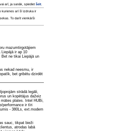
 vai arī, ja sanāk, spiediet
šeit
.
o kurienes arī šī izdruka ir
sekas. To darīt vienkārši
oru mazumtirgotājiem
Liepājā ir ap 10
 Bet ne tikai Liepājā un
ntus nekad neesmu, ir
epatīk, bet gribētu dzirdēt
joprojām strādā legāli,
terus un kopētājus dažeiz
 mātes plates. Intel HUBi,
performance ir tīri
Jumis - 380Ls, ext.modem
as sauc, tikpat bieži
klientus, atrodas labā