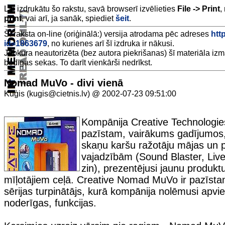
Lai izdrukātu šo rakstu, savā browserī izvēlieties
File -> Print
,
print
, vai arī, ja sanāk, spiediet
šeit
.
Šī raksta on-line (oriģinālā:) versija atrodama pēc adreses
http
id=1863679
, no kurienes arī šī izdruka ir nākusi.
Jebkura neautorizēta (bez autora piekrišanas) šī materiāla iz
bēdīgas sekas. To darīt vienkārši nedrīkst.
Nomad MuVo - divi vienā
Kuģis (kugis@cietnis.lv) @ 2002-07-23 09:51:00
Kompānija Creative Technologies
pazīstam, vairākums gadījumos, 
skaņu karšu ražotāju mājas un 
vajadzībām (Sound Blaster, Live!
zin), prezentējusi jaunu produk
mīļotājiem ceļā. Creative Nomad MuVo ir pazīsta
sērijas turpinātājs, kurā kompānija nolēmusi apvien
noderīgas, funkcijas.