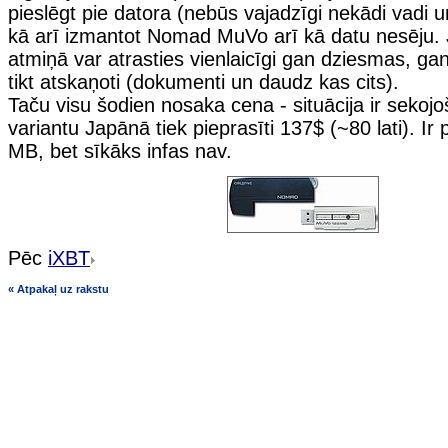
pieslēgt pie datora (nebūs vajadzīgi nekādi vadi un
kā arī izmantot Nomad MuVo arī kā datu nesēju. J
atmiņā var atrasties vienlaicīgi gan dziesmas, gan
tikt atskaņoti (dokumenti un daudz kas cits).
Taču visu šodien nosaka cena - situācija ir sekoj
variantu Japānā tiek pieprasīti 137$ (~80 lati). Ir
MB, bet sīkāks infas nav.
Pēc
iXBT
« Atpakaļ uz rakstu