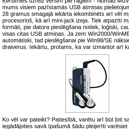
Ķersimies uzreiz vērsim pie ragiem - Nomad MuVo
mums visiem pazīstamās USB atmiņas pielietoju
28 gramus smagajā iekārta iekombinēts arī vēl 
procesoriņš, kā arī mini-jack izeja. Tiek atpazīti
formāti, pie datora pieslēgšana notiek, loģiski, c
visas citas USB atmiņas. Ja zem Win2000/WinME 
automātiski, tad pieslēgšanai pie Win98/SE nāksi
draiverus. Iekārtu, protams, ka var izmantot arī k
Ko vēl var pateikt? Patiesībā, varētu arī būt ļoti s
iegādājoties savā īpašumā šādu pleijerīti varēsiet to