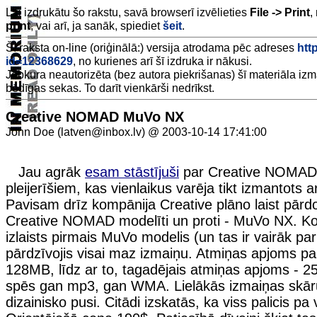
Lai izdrukātu šo rakstu, savā browserī izvēlieties
File -> Print
,
print
, vai arī, ja sanāk, spiediet
šeit
.
Šī raksta on-line (oriģinālā:) versija atrodama pēc adreses
http
id=12368629
, no kurienes arī šī izdruka ir nākusi.
Jebkura neautorizēta (bez autora piekrišanas) šī materiāla iz
bēdīgas sekas. To darīt vienkārši nedrīkst.
Creative NOMAD MuVo NX
John Doe (latven@inbox.lv) @ 2003-10-14 17:41:00
Jau agrāk
esam stāstījuši
par Creative NOMA
pleijerīšiem, kas vienlaikus varēja tikt izmantots 
Pavisam drīz kompānija Creative plāno laist pār
Creative NOMAD modelīti un proti - MuVo NX. Kop
izlaists pirmais MuVo modelis (un tas ir vairāk pa
pārdzīvojis visai maz izmaiņu. Atmiņas apjoms pali
128MB, līdz ar to, tagadējais atmiņas apjoms - 
spēs gan mp3, gan WMA. Lielākās izmaiņas skāru
dizainisko pusi. Citādi izskatās, ka viss palicis p