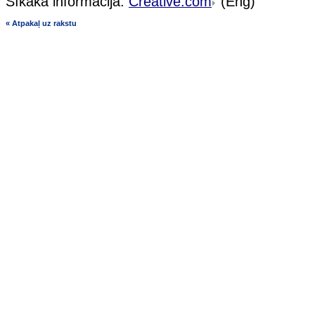
Sīkāka informācija:
Creative.com
(Eng)
« Atpakaļ uz rakstu