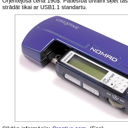
Orjentējošā cena 190$. Patiesībā dīvaini šķiet tas
strādāt tikai ar USB1.1 standartu.