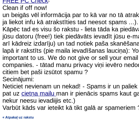
FREE PC Check
Clean if off now!
un beigās vēl informācija par to kā var no tā atraks
ja liekot infu kā atrakstīties tad neesot spams ...).
Kāpēc tad es visu šo rakstu - lieta tāda ka piedāv
jūsu datoru (free!) tiek piedāvāts ievadīt jūsu e-m
arī kādreiz izdarīju) un tad notiek paša skanēšan
lapā ir rakstīts (pie maila ievadīšanas lauciņa): Yo
important to us. We do not give or sell your email
companies. - tātad manu privacy viņi ievēro ned
citiem bet paši izsūtot spamu ?
Secinājumi:
Neticiet nevienam un nekad! - Spams ir un paliek
pat uz
cietņa mailu
man ir pienācis spams kaut g
nekur neesu ievadiijis etc.)
Varbūt kāds var ieteikt kā tikt galā ar spameriem 
« Atpakaļ uz rakstu