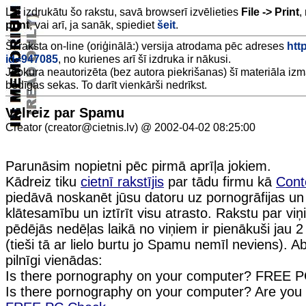
Lai izdrukātu šo rakstu, savā browserī izvēlieties
File -> Print
,
print
, vai arī, ja sanāk, spiediet
šeit
.
Šī raksta on-line (oriģinālā:) versija atrodama pēc adreses
http
id=947085
, no kurienes arī šī izdruka ir nākusi.
Jebkura neautorizēta (bez autora piekrišanas) šī materiāla iz
bēdīgas sekas. To darīt vienkārši nedrīkst.
Vēlreiz par Spamu
Creator (creator@cietnis.lv) @ 2002-04-02 08:25:00
Parunāsim nopietni pēc pirmā aprīļa jokiem.
Kādreiz tiku
cietnī rakstījis
par tādu firmu kā
Cont
piedāvā noskanēt jūsu datoru uz pornogrāfijas un
klātesamību un iztīrīt visu atrasto. Rakstu par vi
pēdējās nedēļas laikā no viņiem ir pienākuši jau 
(tieši tā ar lielo burtu jo Spamu nemīl neviens). A
pilnīgi vienādas:
Is there pornography on your computer? FREE 
Is there pornography on your computer? Are you