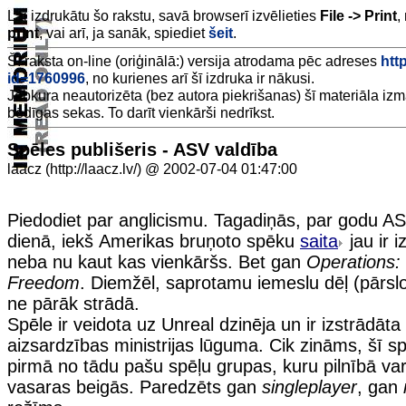
Lai izdrukātu šo rakstu, savā browserī izvēlieties
File -> Print
,
print
, vai arī, ja sanāk, spiediet
šeit
.
Šī raksta on-line (oriģinālā:) versija atrodama pēc adreses
http
id=1760996
, no kurienes arī šī izdruka ir nākusi.
Jebkura neautorizēta (bez autora piekrišanas) šī materiāla iz
bēdīgas sekas. To darīt vienkārši nedrīkst.
Spēles publišeris - ASV valdība
laacz (http://laacz.lv/) @ 2002-07-04 01:47:00
Piedodiet par anglicismu. Tagadiņās, par godu A
dienā, iekš Amerikas bruņoto spēku
saita
jau ir i
neba nu kaut kas vienkāršs. Bet gan
Operations:
Freedom
. Diemžēl, saprotamu iemeslu dēļ (pārslo
ne pārāk strādā.
Spēle ir veidota uz Unreal dzinēja un ir izstrādāt
aizsardzības ministrijas lūguma. Cik zināms, šī sp
pirmā no tādu pašu spēļu grupas, kuru pilnībā va
vasaras beigās. Paredzēts gan
singleplayer
, gan