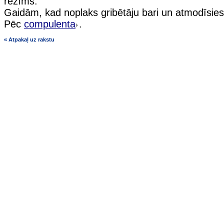
režīms.
Gaidām, kad noplaks gribētāju bari un atmodīsies 
Pēc
compulenta
.
« Atpakaļ uz rakstu