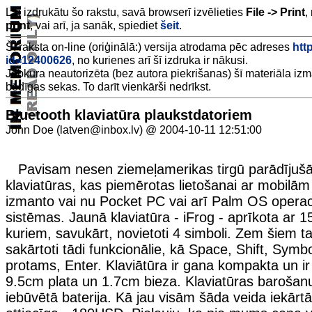
Lai izdrukātu šo rakstu, savā browserī izvēlieties
File -> Print
,
print
, vai arī, ja sanāk, spiediet
šeit
.
Šī raksta on-line (oriģinālā:) versija atrodama pēc adreses
http
id=12400626
, no kurienes arī šī izdruka ir nākusi.
Jebkura neautorizēta (bez autora piekrišanas) šī materiāla iz
bēdīgas sekas. To darīt vienkārši nedrīkst.
Bluetooth klaviatūra plaukstdatoriem
John Doe (latven@inbox.lv) @ 2004-10-11 12:51:00
Pavisam nesen ziemeļamerikas tirgū parādījušā
klaviatūras, kas piemērotas lietošanai ar mobilām
izmanto vai nu Pocket PC vai arī Palm OS operac
sistēmas. Jaunā klaviatūra - iFrog - aprīkota ar 1
kuriem, savukārt, novietoti 4 simboli. Zem šiem t
sakārtoti tādi funkcionālie, kā Space, Shift, Sym
protams, Enter. Klaviātūra ir gana kompakta un i
9.5cm plata un 1.7cm bieza. Klaviatūras barošan
iebūvētā baterija. Kā jau visām šāda veida iekārtā