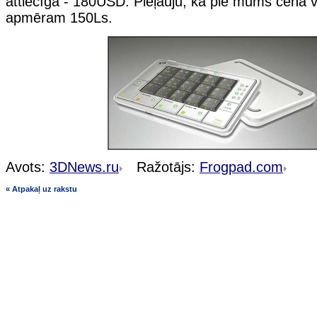
attiecīga - 180USD. Pieļauju, ka pie mums cena v
apmēram 150Ls.
Avots:
3DNews.ru
Ražotājs:
Frogpad.com
« Atpakaļ uz rakstu