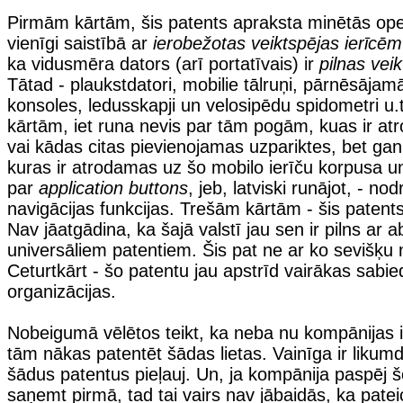
Pirmām kārtām, šis patents apraksta minētās oper
vienīgi saistībā ar
ierobežotas veiktspējas ierīcēm
ka vidusmēra dators (arī portatīvais) ir
pilnas veik
Tātad - plaukstdatori, mobilie tālruņi, pārnēsājam
konsoles, ledusskapji un velosipēdu spidometri u.
kārtām, iet runa nevis par tām pogām, kuas ir a
vai kādas citas pievienojamas uzpariktes, bet g
kuras ir atrodamas uz šo mobilo ierīču korpusa u
par
application buttons
, jeb, latviski runājot, - no
navigācijas funkcijas. Trešām kārtām - šis patents
Nav jāatgādina, ka šajā valstī jau sen ir pilns ar
universāliem patentiem. Šis pat ne ar ko sevišķu n
Ceturtkārt - šo patentu jau apstrīd vairākas sabie
organizācijas.
Nobeigumā vēlētos teikt, ka neba nu kompānijas i
tām nākas patentēt šādas lietas. Vainīga ir likum
šādus patentus pieļauj. Un, ja kompānija paspēj 
saņemt pirmā, tad tai vairs nav jābaidās, ka pate