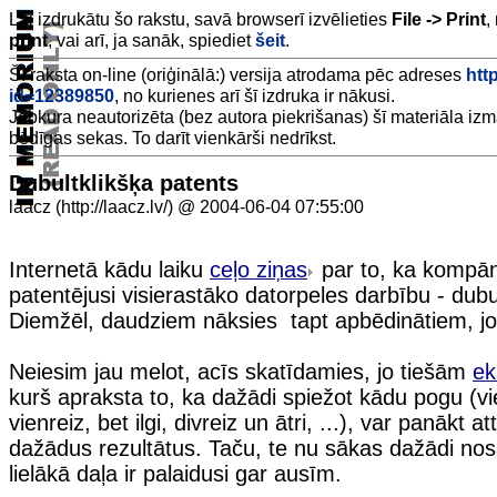
Lai izdrukātu šo rakstu, savā browserī izvēlieties
File -> Print
,
print
, vai arī, ja sanāk, spiediet
šeit
.
Šī raksta on-line (oriģinālā:) versija atrodama pēc adreses
http
id=12389850
, no kurienes arī šī izdruka ir nākusi.
Jebkura neautorizēta (bez autora piekrišanas) šī materiāla iz
bēdīgas sekas. To darīt vienkārši nedrīkst.
Dubultklikšķa patents
laacz (http://laacz.lv/) @ 2004-06-04 07:55:00
Internetā kādu laiku
ceļo ziņas
par to, ka kompā
patentējusi visierastāko datorpeles darbību - dubul
Diemžēl, daudziem nāksies tapt apbēdinātiem, jo 
Neiesim jau melot, acīs skatīdamies, jo tiešām
ek
kurš apraksta to, ka dažādi spiežot kādu pogu (vie
vienreiz, bet ilgi, divreiz un ātri, ...), var panākt att
dažādus rezultātus. Taču, te nu sākas dažādi nos
lielākā daļa ir palaidusi gar ausīm.