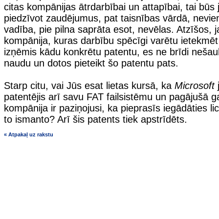
citas kompānijas ātrdarbībai un attapībai, tai būs 
piedzīvot zaudējumus, pat taisnības vārdā, nevi
vadība, pie pilna saprāta esot, nevēlas. Atzīšos, 
kompānija, kuras darbību spēcīgi varētu ietekmēt 
izņēmis kādu konkrētu patentu, es ne brīdi neša
naudu un dotos pieteikt šo patentu pats.
Starp citu, vai Jūs esat lietas kursā, ka
Microsoft
patentējis arī savu FAT failsistēmu un pagājušā 
kompānija ir paziņojusi, ka pieprasīs iegādāties l
to ismanto? Arī šis patents tiek apstrīdēts.
« Atpakaļ uz rakstu