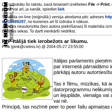
Lai izdrukātu šo rakstu, savā browserī izvēlieties
File -> Print
,
print
, vai arī, ja sanāk, spiediet
šeit
.
Šī raksta on-line (oriģinālā:) versija atrodama pēc adreses
http
id=12389297
, no kurienes arī šī izdruka ir nākusi.
Jebkura neautorizēta (bez autora piekrišanas) šī materiāla iz
bēdīgas sekas. To darīt vienkārši nedrīkst.
P2P Itālijā tiek ierobežots ar likumu.
Pink (pink@cietnis.lv) @ 2004-05-27 23:55:00
Itālijas parlaments pieņēm
par internetā pārraidāmo i
pārkāpj autoru autortiesīb
Tas ir filmu, mūzikas, kā a
datorprogrammu nelikumī
un lejuplāde, vienalga vai 
vai nē.
Principā, tas nozīmē peer to peer failu apmaiņas ga