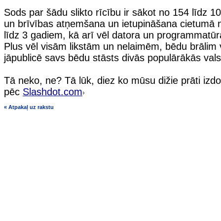
Sods par šādu slikto rīcību ir sākot no 154 līdz 10
un brīvības atņemšana un ietupināšana cietumā
līdz 3 gadiem, kā arī vēl datora un programmatūra
Plus vēl visām likstām un nelaimēm, bēdu brālim 
jāpublicē savs bēdu stāsts divās populārākās valst
Tā neko, ne? Tā lūk, diez ko mūsu dižie prāti iz
pēc
Slashdot.com
« Atpakaļ uz rakstu