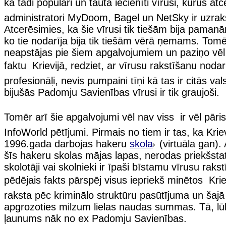
ka tādi populāri un tautā iecienīti vīrusi, kurus atce
administratori MyDoom, Bagel un NetSky ir uzrakstī
Atcerēsimies, ka šie vīrusi tik tiešām bija paman
ko tie nodarīja bija tik tiešām vērā ņemams. Tom
neapstājas pie šiem apgalvojumiem un paziņo vēl
faktu  Krievijā, redziet, ar vīrusu rakstīšanu noda
profesionāļi, nevis pumpaini tīņi kā tas ir citās vals
bijušās Padomju Savienības vīrusi ir tik graujoši.
Tomēr arī šie apgalvojumi vēl nav viss  ir vēl pāris
InfoWorld pētījumi. Pirmais no tiem ir tas, ka Krie
1996.gada darbojas hakeru
skola
(virtuāla gan).
šīs hakeru skolas mājas lapas, nerodas priekšstat
skolotāji vai skolnieki ir īpaši bīstamu vīrusu rakst
pēdējais fakts pārspēj visus iepriekš minētos  Krie
raksta pēc kriminālo struktūru pasūtījuma un šajā
apgrozoties milzum lielas naudas summas. Tā, lūk
ļaunums nāk no ex Padomju Savienības.