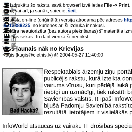
Lai izdrukātu šo rakstu, savā browserī izvēlieties
File -> Print
,
print
, vai arī, ja sanāk, spiediet
šeit
.
Šī raksta on-line (oriģinālā:) versija atrodama pēc adreses
http
id=12389225
, no kurienes arī šī izdruka ir nākusi.
Jebkura neautorizēta (bez autora piekrišanas) šī materiāla iz
bēdīgas sekas. To darīt vienkārši nedrīkst.
Viss ļaunais nāk no Krievijas
Kuģis (kugis@cietnis.lv) @ 2004-05-27 11:40:00
Respektablais ārzemju ziņu portā
publicējis rakstu, kurā izteikta do
vairums vīrusu, kuri pēdējā laikā p
riebīgi un uzmācīgi, tiek rakstīti
Savienības valstīs. It īpaši InfoW
bijušā Padomju Savienībā rakstīt
rezultātā lietotājiem ir vislielākās
InfoWorld atsaucas uz vairāku IT drošības speciāl