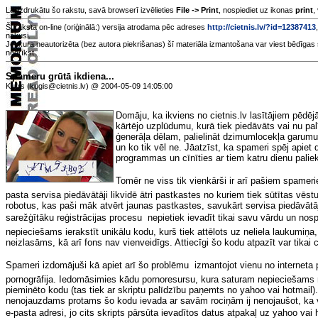
Lai izdrukātu šo rakstu, savā browserī izvēlieties
File -> Print
, nospiediet uz ikonas
print
,
Šī raksta on-line (oriģinālā:) versija atrodama pēc adreses
http://cietnis.lv/?id=12387413
nākusi.
Jebkura neautorizēta (bez autora piekrišanas) šī materiāla izmantošana var viest bēdīgas 
nedrīkst.
Spameru grūtā ikdiena...
Kuģis (kugis@cietnis.lv) @ 2004-05-09 14:05:00
Domāju, ka ikviens no cietnis.lv lasītājiem pēdēj
kārtējo uzplūdumu, kurā tiek piedāvāts vai nu pal
ģenerāļa dēlam, palielināt dzimumlocekļa garumu
un ko tik vēl ne. Jāatzīst, ka spameri spēj apie
programmas un cīnīties ar tiem katru dienu paliek
Tomēr ne viss tik vienkārši ir arī pašiem spamer
pasta servisa piedāvātāji likvidē ātri pastkastes no kuriem tiek sūtītas vēs
robotus, kas paši māk atvērt jaunas pastkastes, savukārt servisa piedāvātā
sarežģītāku reģistrācijas procesu  nepietiek ievadīt tikai savu vārdu un nosp
nepieciešams ierakstīt unikālu kodu, kurš tiek attēlots uz neliela laukumiņa, 
neizlasāms, kā arī fons nav vienveidīgs. Attiecīgi šo kodu atpazīt var tikai c
Spameri izdomājuši kā apiet arī šo problēmu  izmantojot vienu no internet
pornogrāfija. Iedomāsimies kādu pornoresursu, kura saturam nepieciešams no
pieminēto kodu (tas tiek ar skriptu palīdzību paņemts no yahoo vai hotmail).
nenojauzdams protams šo kodu ievada ar savām rociņām ij nenojaušot, ka vi
e-pasta adresi, jo cits skripts pārsūta ievadītos datus atpakaļ uz yahoo vai ho