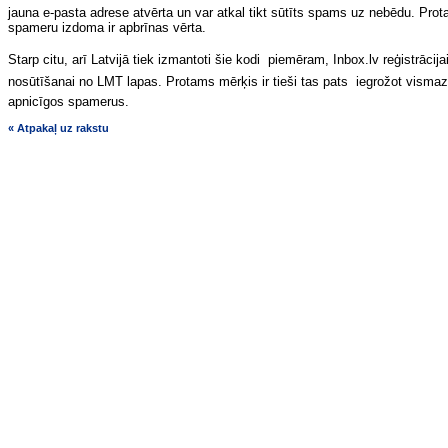
jauna e-pasta adrese atvērta un var atkal tikt sūtīts spams uz nebēdu. Protam
spameru izdoma ir apbrīnas vērta.
Starp citu, arī Latvijā tiek izmantoti šie kodi  piemēram, Inbox.lv reģistrācijai
nosūtīšanai no LMT lapas. Protams mērķis ir tieši tas pats  iegrožot visma
apnicīgos spamerus.
« Atpakaļ uz rakstu