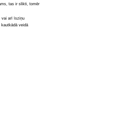
s, tas ir slikti, tomēr
 vai arī īsziņu
z kautkādā veidā