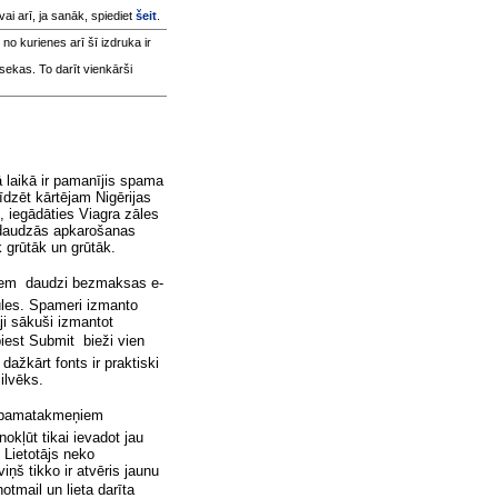
 vai arī, ja sanāk, spiediet
šeit
.
, no kurienes arī šī izdruka ir
sekas. To darīt vienkārši
ā laikā ir pamanījis spama
īdzēt kārtējam Nigērijas
, iegādāties Viagra zāles
t daudzās apkarošanas
 grūtāk un grūtāk.
iem  daudzi bezmaksas e-
tules. Spameri izmanto
ji sākuši izmantot
iest Submit  bieži vien
dažkārt fonts ir praktiski
ilvēks.
a pamatakmeņiem 
kļūt tikai ievadot jau
 Lietotājs neko
ņš tikko ir atvēris jaunu
tmail un lieta darīta 