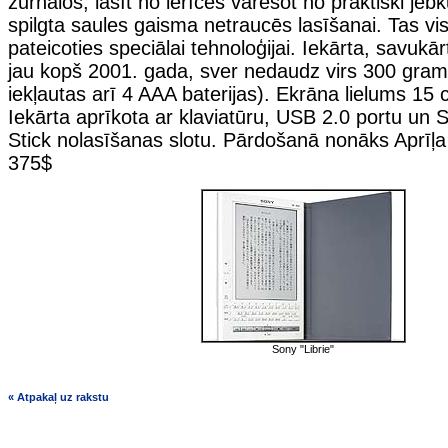
žurnālos, lasīt no ierīces varēšot no praktiski jeb
spilgta saules gaisma netraucēs lasīšanai. Tas vi
pateicoties speciālai tehnoloģijai. Iekārta, savukārt
jau kopš 2001. gada, sver nedaudz virs 300 gra
iekļautas arī 4 AAA baterijas). Ekrāna lielums 15 
Iekārta aprīkota ar klaviatūru, USB 2.0 portu u
Stick nolasīšanas slotu. Pārdošanā nonāks Aprīļa
375$
Sony "Librie"
« Atpakaļ uz rakstu