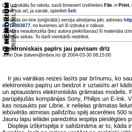
Lai izdrukātu šo rakstu, savā browserī izvēlieties
File -> Print
,
print
, vai arī, ja sanāk, spiediet
šeit
.
Šī raksta on-line (oriģinālā:) versija atrodama pēc adreses
http
id=12383877
, no kurienes arī šī izdruka ir nākusi.
Jebkura neautorizēta (bez autora piekrišanas) šī materiāla iz
bēdīgas sekas. To darīt vienkārši nedrīkst.
Elektroniskais papīrs jau pavisam drīz
John Doe (latven@inbox.lv) @ 2004-03-30 08:15:00
Ir jau vairākas reizes lasīts par brīnumu, ko sa
elektronisko papīru un beidzot ir uztaisīts arī kād
un aptaustāms elektroniskās grāmatas modelis. 
parūpējušās kompānijas Sony, Philips un E-Ink. V
kas nosaukts par Librie, ir nelielas grāmatas liel
iebūvētās atmiņas palīdzību spēj atcerēties 500 t
Jaunu lapu ielādei paredzēta iespēja pieslēgties p
Displeja izšķirtspēja ir salīdzināma ar to, kāda i