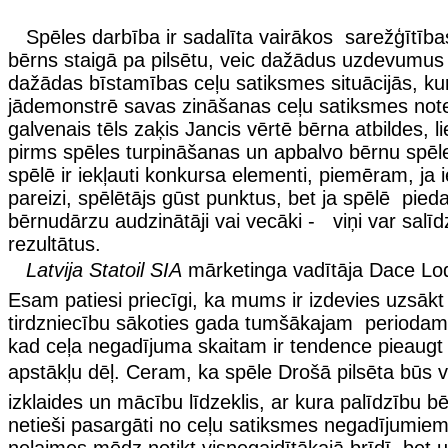
Spēles darbība ir sadalīta vairākos sarežģītības
bērns staigā pa pilsētu, veic dažādus uzdevumus 
dažādas bīstamības ceļu satiksmes situācijās, k
jādemonstrē savas zināšanas ceļu satiksmes not
galvenais tēls zaķis Jancis vērtē bērna atbildes, li
pirms spēles turpināšanas un apbalvo bērnu spēl
spēlē ir iekļauti konkursa elementi, piemēram, ja 
pareizi, spēlētājs gūst punktus, bet ja spēlē pieda
bērnudārzu audzinātāji vai vecāki - viņi var salīd
rezultātus.
Latvija Statoil SIA
mārketinga vadītāja Dace Lodzi
Esam patiesi priecīgi, ka mum
s
ir izdevies uzsākt
tirdzniecību sākoties gada tumšākajam perioda
kad ceļa negadījuma skaitam ir tendence pieaugt s
apstākļu dēļ. Ceram, ka spēle Drošā pilsēta būs 
izklaides un mācību līdzeklis, ar kura palīdzību bēr
netieši pasargāti no ceļu satiksmes negadījumie
nelaimes mēdz notikt visnegaidītākajā brīdī, bet 