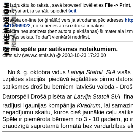
Lai izdrukātu šo rakstu, savā browserī izvēlieties
File -> Print
,
print
, vai arī, ja sanāk, spiediet
šeit
.
Šī raksta on-line (oriģinālā:) versija atrodama pēc adreses
http
id=12369322
, no kurienes arī šī izdruka ir nākusi.
Jebkura neautorizēta (bez autora piekrišanas) šī materiāla iz
bēdīgas sekas. To darīt vienkārši nedrīkst.
Pirmā spēle par satiksmes noteikumiem.
cietnis.lv (www.cietnis.lv) @ 2003-10-23 17:23:00
No š. g. oktobra vidus
Latvija Statoil SIA
visās 
uzpildes stacijās piedāvā iegādāties pirmo dators
satiksmes drošību bērniem latviešu valodā - Drošā
Datorspēli Drošā pilsēta ar
Latvija Statoil SIA
fina
radījusi Igaunijas kompānija
Kvadrum
, lai samazi
negadījumu skaitu, kuros cieš jaunākie ceļu satik
Spēle ir piemērota bērniem no 3 - 10 gadiem, jo i
draudzīgā saprotamā formātā bez vardarbības e