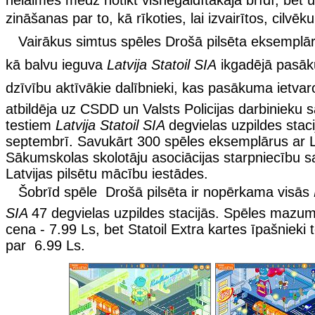
zināšanas par to, kā rīkoties, lai izvairītos, cilvēku
Vairākus simtus spēles Drošā pilsēta eksemplā
kā balvu ieguva
Latvija Statoil SIA
ikgadējā pasāk
dzīvību aktīvākie dalībnieki, kas pasākuma ietvar
atbildēja uz CSDD un Valsts Policijas darbinieku 
testiem
Latvija Statoil SIA
degvielas uzpildes staci
septembrī. Savukārt 300 spēles eksemplārus ar L
Sākumskolas skolotāju asociācijas starpniecību 
Latvijas pilsētu mācību iestādes.
Šobrīd spēle Drošā pilsēta ir nopērkama visās
SIA
47 degvielas uzpildes stacijās. Spēles mazum
cena - 7.99 Ls, bet Statoil Extra kartes īpašnieki 
par 6.99 Ls.