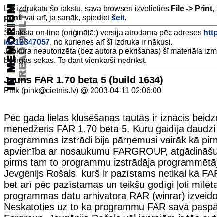
Lai izdrukātu šo rakstu, savā browserī izvēlieties
File -> Print
,
print
, vai arī, ja sanāk, spiediet
šeit
.
Šī raksta on-line (oriģinālā:) versija atrodama pēc adreses
http
id=12347057
, no kurienes arī šī izdruka ir nākusi.
Jebkura neautorizēta (bez autora piekrišanas) šī materiāla iz
bēdīgas sekas. To darīt vienkārši nedrīkst.
Jauns FAR 1.70 beta 5 (build 1634)
Pink (pink@cietnis.lv) @ 2003-04-11 02:06:00
Pēc gada lielas klusēšanas tautās ir iznācis beidzot
menedžeris FAR 1.70 beta 5. Kuru gaidīja daudz
programmas izstrādi bija pārņemusi vairāk kā pi
apvienība ar nosaukumu FARGROUP, atgādināšu l
pirms tam to programmu izstrādāja programmētājs
Jevgēnijs Rošals, kurš ir pazīstams netikai kā FAR
bet arī pēc pazīstamas un teikšu godīgi ļoti mīlēt
programmas datu arhivatora RAR (winrar) izveido
Neskatoties uz to ka programmu FAR savā pasp