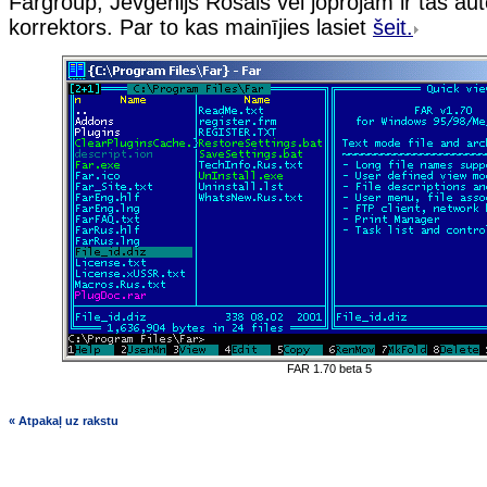
Fargroup, Jevgēnijs Rošals vēl joprojām ir tās au
korrektors. Par to kas mainījies lasiet
šeit.
FAR 1.70 beta 5
« Atpakaļ uz rakstu