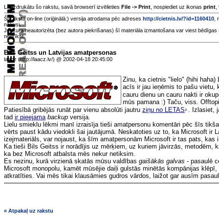
Lai izdrukātu šo rakstu, savā browserī izvēlieties
File -> Print
, nospiediet uz ikonas
print
,
Šī raksta on-line (oriģinālā:) versija atrodama pēc adreses
http://cietnis.lv/?id=1160410
, 
nākusi.
Jebkura neautorizēta (bez autora piekrišanas) šī materiāla izmantošana var viest bēdīgas 
nedrīkst.
Bils Geitss un Latvijas amatpersonas
laacz (http://laacz.lv/) @ 2002-04-18 20:45:00
Zinu, ka cietnis "lielo" (hihi haha)
acīs ir jau ieņēmis to pašu vietu, 
cauru dienu un cauru nakti ir okup
mūs pamana :) Taču, viss. Offtop
Patiesībā gribējās runāt par vienu absolūti jautru
ziņu no LETAS
. Izlasiet,
tad
ir pieejama
backup
versija.
Lielu smieklu lēkmi manī izraisīja tieši amatpersonu komentāri pēc šīs tikša
vērts paust kādu viedokli šai jautājumā. Neskatoties uz to, ka Microsoft ir L
izejmateriāls, var nojaust, ka šīm amatpersonām Microsoft ir tas pats, kas i
Ka tieši Bils Geitss ir norādījis uz mērķiem, uz kuriem jāvirzās, metodēm, 
ka bez Microsoft atbalsta mēs nekur netiksim.
Es nezinu, kurā virzienā skatās mūsu valdības
gaišākās galvas
- pasaulē c
Microsoft monopolu, kamēt mūsējie daiļi gulstās minētās kompānijas klēpī, 
atkratīties. Vai mēs tikai klausāmies gudros vārdos, laižot gar ausīm pasau
« Atpakaļ uz rakstu