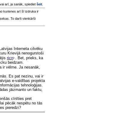
 vai arī, ja sanāk, spiediet
šeit
.
no kurienes arī šī izdruka ir
sekas. To darīt vienkārši
 Latvijas Interneta cilvēku
kuru Krievijā nenogurstoši
ējis
ricn
. Bet, prieks, ka
icku beidzam.
 ja ir vēlme. Ja nesanāk,
nās. Es pat nezinu, vai ir
atvijas e-valdības projekta
nformācijas tehnoloģijas.
kādas jāizmanto un faktu,
enšās cīnīties pret
lai pēcāk nespētu no tās
les pieredzi?