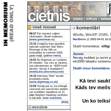
08:57
Par maziem zaļiem
Win9x, WinXP, OSRi, SE
cilvēciņiem. Skatīt multenes...
MacBeton
@ 2002-04-01 16:3
[
www.greenman.ru
]
13:15
Zvaigžņu karu jaunākā
Skatīt komentārus:
viltīgi
epizode sauksies Star Wars:
Revenge of the Sith un
noskatīties to varēsim 2005.
Jurons
gada maijā. [
yahoo news
]
Nevaig muldeet ja nezini p
14:51
No Ņujorkas uz Londonu
win2000 labaaku sisteemu
54 minūtēs. Tas viss ar vilcienu,
kas pārvietosies ar ~8000 km/h
Skatīt visus komentārus
ātrumu. Vai tas ir iespējams?
[
media.dsc.discovery.com
]
14:15
Interneta "tētis" iecelts
bruņinieku kārtā.
Kā tevi sauk
[
www.digitmag.co.uk
]
13:59
Teorija par to, ka melnajā
Kāds tev meil
caurumā viss pazūd bez pēdām
var izrādīties nepatiesa un 21.
jūlijā Stephen Hawking centīsies
to pierādīt. [
new scientist
]
Un ko teiks
[
RSS
]