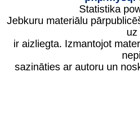
Statistika p
Jebkuru materiālu pārpublic
uz 
ir aizliegta. Izmantojot materi
nep
sazināties ar autoru un no