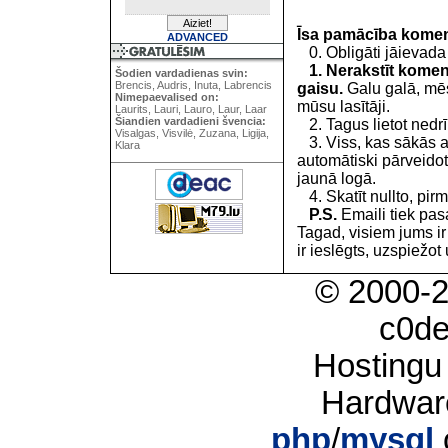
Īsa pamācība kome
ADVANCED
0. Obligāti jāievada
1. Nerakstīt koment
Šodien vardadienas svin:
Brencis, Audris, Inuta, Labrencis
gaisu.
Galu galā, mēs
Nimepaevalised on:
mūsu lasītāji.
Laurits, Lauri, Lauro, Laur, Laar
Šiandien vardadieni švencia:
2. Tagus lietot nedrīk
Visalgas, Visvilė, Zuzana, Ligija,
3. Viss, kas sākās 
Klara
automātiski pārveidot
jaunā logā.
4. Skatīt nullto, pirm
P.S.
Emaili tiek pa
Tagad, visiem jums i
ir ieslēgts, uzspiežot 
© 2000-
c0d
Hostingu
Hardwar
php
/
mysql