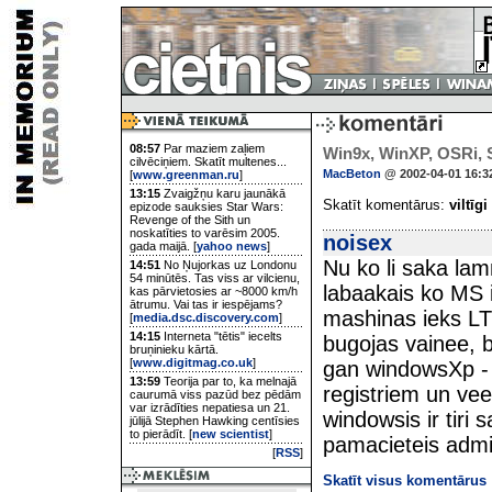
08:57
Par maziem zaļiem
Win9x, WinXP, OSRi, SE
cilvēciņiem. Skatīt multenes...
MacBeton
@ 2002-04-01 16:3
[
www.greenman.ru
]
13:15
Zvaigžņu karu jaunākā
Skatīt komentārus:
viltīgi
epizode sauksies Star Wars:
Revenge of the Sith un
noskatīties to varēsim 2005.
noisex
gada maijā. [
yahoo news
]
Nu ko li saka lam
14:51
No Ņujorkas uz Londonu
54 minūtēs. Tas viss ar vilcienu,
labaakais ko MS ir
kas pārvietosies ar ~8000 km/h
ātrumu. Vai tas ir iespējams?
mashinas ieks LT
[
media.dsc.discovery.com
]
14:15
Interneta "tētis" iecelts
bugojas vainee, 
bruņinieku kārtā.
[
www.digitmag.co.uk
]
gan windowsXp - j
13:59
Teorija par to, ka melnajā
registriem un veel
caurumā viss pazūd bez pēdām
var izrādīties nepatiesa un 21.
windowsis ir tiri s
jūlijā Stephen Hawking centīsies
to pierādīt. [
new scientist
]
pamacieteis admi
[
RSS
]
Skatīt visus komentārus