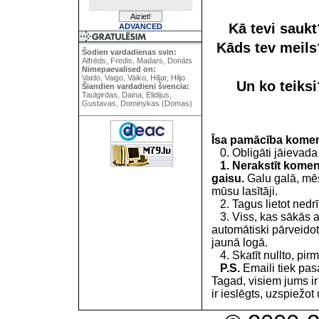
Kā tevi sauk
ADVANCED
Kāds tev meil
Šodien vardadienas svin:
Alfrēds, Fredis, Madars, Donāts
Nimepaevalised on:
Vaido, Vaigo, Vaiko, Hiljar, Hiljo
Un ko teiks
Šiandien vardadieni švencia:
Taulgirdas, Daina, Elidijus,
Gustavas, Dominykas (Domas)
Īsa pamācība kome
0. Obligāti jāievada
1. Nerakstīt koment
gaisu.
Galu galā, mēs
mūsu lasītāji.
2. Tagus lietot nedrīk
3. Viss, kas sākās 
automātiski pārveidot
jaunā logā.
4. Skatīt nullto, pirm
P.S.
Emaili tiek pa
Tagad, visiem jums i
ir ieslēgts, uzspiežot 