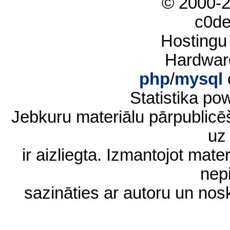
© 2000-
c0d
Hostingu
Hardwar
php
/
mysql
Statistika p
Jebkuru materiālu pārpublic
uz 
ir aizliegta. Izmantojot materi
nep
sazināties ar autoru un no