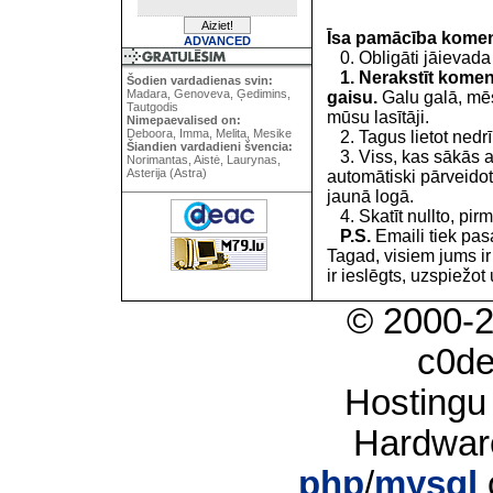
Īsa pamācība kome
ADVANCED
0. Obligāti jāievada
1. Nerakstīt koment
Šodien vardadienas svin:
Madara, Genoveva, Ģedimins,
gaisu.
Galu galā, mēs
Tautgodis
mūsu lasītāji.
Nimepaevalised on:
Deboora, Imma, Melita, Mesike
2. Tagus lietot nedrīk
Šiandien vardadieni švencia:
3. Viss, kas sākās 
Norimantas, Aistė, Laurynas,
Asterija (Astra)
automātiski pārveidot
jaunā logā.
4. Skatīt nullto, pirm
P.S.
Emaili tiek pa
Tagad, visiem jums i
ir ieslēgts, uzspiežot 
© 2000-
c0d
Hostingu
Hardwar
php
/
mysql