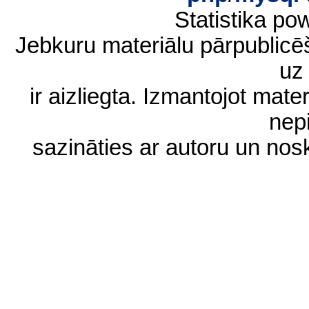
Statistika p
Jebkuru materiālu pārpublic
uz 
ir aizliegta. Izmantojot materi
nep
sazināties ar autoru un no