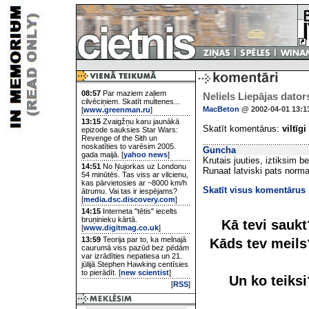
08:57
Par maziem zaļiem
Neliels Liepājas dator
cilvēciņiem. Skatīt multenes...
MacBeton
@ 2002-04-01 13:1
[
www.greenman.ru
]
13:15
Zvaigžņu karu jaunākā
Skatīt komentārus:
viltīgi
epizode sauksies Star Wars:
Revenge of the Sith un
noskatīties to varēsim 2005.
Guncha
gada maijā. [
yahoo news
]
Krutais juuties, iztiksim 
14:51
No Ņujorkas uz Londonu
Runaat latviski pats norma
54 minūtēs. Tas viss ar vilcienu,
kas pārvietosies ar ~8000 km/h
Skatīt visus komentārus
ātrumu. Vai tas ir iespējams?
[
media.dsc.discovery.com
]
14:15
Interneta "tētis" iecelts
bruņinieku kārtā.
Kā tevi sauk
[
www.digitmag.co.uk
]
13:59
Teorija par to, ka melnajā
Kāds tev meil
caurumā viss pazūd bez pēdām
var izrādīties nepatiesa un 21.
jūlijā Stephen Hawking centīsies
to pierādīt. [
new scientist
]
Un ko teiks
[
RSS
]