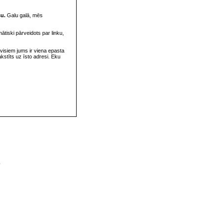
su.
Galu galā, mēs
omātiski pārveidots par linku,
visiem jums ir viena epasta
rakstīts uz īsto adresi. Eku
v
s