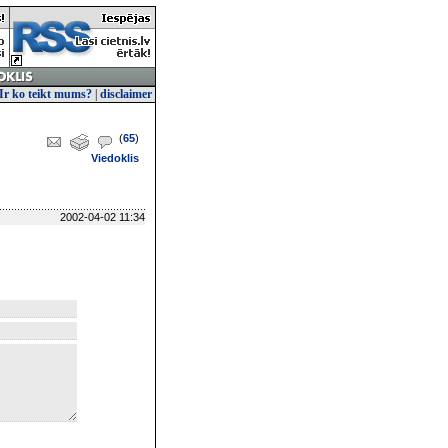
Ir ko teikt mums?
|
disclaimer
(
65
)
Viedoklis
2002-04-02 11:34