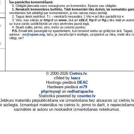
Īsa pamācība komentēšanā:
0. Obligāti jāievada savs nosaukums un komentārs. Epasts nav obligāts.
1. Nerakstīt komentāros bullšitu. Tādi komentāri tiks dzēsti, lai nemaitātu gai
nevēlamies būt atbildīgi par komentāriem, jo tos raksta mūsu lasītāji.
2. Tagus lietot nedrīkst. T.i. - vienkārši nesanāks :) Visi
<
arī tiks parādīti kā
<
.
3. Viss, kas sākās ar
http://
un
www.
(kā arī
e2k://
,
ftp://
un
ftp.
) tiks daiļi un aut
uz kura varās uzklikšķināt un viss atvērsies jaunā logā.
s
4. Skatīt nullto, pirmo, otro, trešo un ceturto punktu.
P.S.
Emaili tiek pasargāti no spambotiem, kuri browsē webu un grābj tos ārā. Tagad, 
adrese -
no@spam.org
, taču, ja JavaScript ir ieslēgts, uzspiežot uz nika, meils tiks 
viltīgi, ne?
)
© 2000-2026
Cietnis.lv
.
c0ded by
laacz
Hostingu piedāvā
DEAC
Hardware piedāvā
m79
php
/
mysql
on
redhat
/
apache
Statistika powered by
counter.lv
Jebkuru materiālu pārpublicēšana vai izmantošana bez atsauces uz cietnis.l
ir aizliegta. Izmantojot materiālus no cietnis.lv, pirms to darīt, ir nepieciešam
sazināties ar autoru un noskaidrot izmantošanas noteikumus.