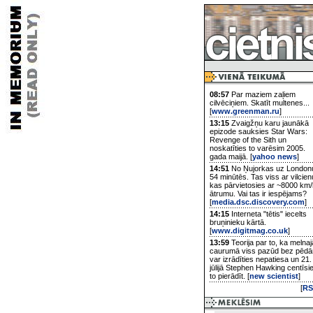
08:57
Par maziem zaļiem
cilvēciņiem. Skatīt multenes...
[
www.greenman.ru
]
13:15
Zvaigžņu karu jaunākā
epizode sauksies Star Wars:
Revenge of the Sith un
noskatīties to varēsim 2005.
gada maijā. [
yahoo news
]
14:51
No Ņujorkas uz London
54 minūtēs. Tas viss ar vilcien
kas pārvietosies ar ~8000 km/
ātrumu. Vai tas ir iespējams?
[
media.dsc.discovery.com
]
14:15
Interneta "tētis" iecelts
bruņinieku kārtā.
[
www.digitmag.co.uk
]
13:59
Teorija par to, ka melnaj
caurumā viss pazūd bez pēd
var izrādīties nepatiesa un 21.
jūlijā Stephen Hawking centīsi
to pierādīt. [
new scientist
]
[
RS