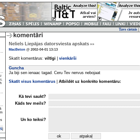
Tavs cietnis
|
Neliels Liepājas datorsviesta apskats
»»
MacBeton
@ 2002-04-01 13:13
Skatīt komentārus:
viltīgi
|
vienkārši
Guncha
Ja biji sen ienaac tagad. Ceru Tev nervus nebojaat
u
u,
Skatīt visus komentārus
|
Atbildēt uz konkrēto komentāru:
h
Kā tevi saukt?
Kāds tev meils?
ā
ām
Un ko teiksi?
es
S
]