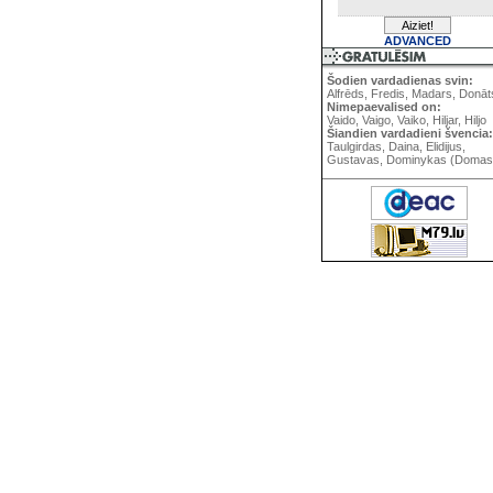
ADVANCED
Šodien vardadienas svin:
Alfrēds, Fredis, Madars, Donāt
Nimepaevalised on:
Vaido, Vaigo, Vaiko, Hiljar, Hiljo
Šiandien vardadieni švencia:
Taulgirdas, Daina, Elidijus,
Gustavas, Dominykas (Domas