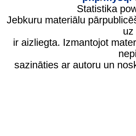
Statistika p
Jebkuru materiālu pārpublic
uz 
ir aizliegta. Izmantojot materi
nep
sazināties ar autoru un no