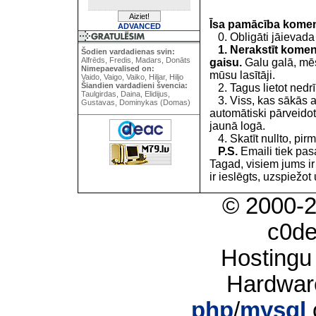
Īsa pamācība kome
ADVANCED
0. Obligāti jāievada
1. Nerakstīt koment
Šodien vardadienas svin:
Alfrēds, Fredis, Madars, Donāts
gaisu.
Galu galā, mēs
Nimepaevalised on:
mūsu lasītāji.
Vaido, Vaigo, Vaiko, Hiljar, Hiljo
Šiandien vardadieni švencia:
2. Tagus lietot nedrīk
Taulgirdas, Daina, Elidijus,
3. Viss, kas sākās 
Gustavas, Dominykas (Domas)
automātiski pārveidot
jaunā logā.
4. Skatīt nullto, pirm
P.S.
Emaili tiek pa
Tagad, visiem jums i
ir ieslēgts, uzspiežot 
© 2000-
c0d
Hostingu
Hardwar
php
/
mysql