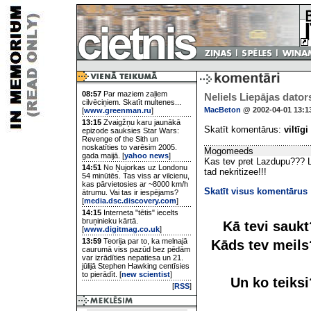
08:57
Par maziem zaļiem
Neliels Liepājas dator
cilvēciņiem. Skatīt multenes...
MacBeton
@ 2002-04-01 13:1
[
www.greenman.ru
]
13:15
Zvaigžņu karu jaunākā
Skatīt komentārus:
viltīgi
epizode sauksies Star Wars:
Revenge of the Sith un
noskatīties to varēsim 2005.
Mogomeeds
gada maijā. [
yahoo news
]
Kas tev pret Lazdupu??? L
14:51
No Ņujorkas uz Londonu
tad nekritizee!!!
54 minūtēs. Tas viss ar vilcienu,
kas pārvietosies ar ~8000 km/h
Skatīt visus komentārus
ātrumu. Vai tas ir iespējams?
[
media.dsc.discovery.com
]
14:15
Interneta "tētis" iecelts
bruņinieku kārtā.
Kā tevi sauk
[
www.digitmag.co.uk
]
13:59
Teorija par to, ka melnajā
Kāds tev meil
caurumā viss pazūd bez pēdām
var izrādīties nepatiesa un 21.
jūlijā Stephen Hawking centīsies
to pierādīt. [
new scientist
]
Un ko teiks
[
RSS
]