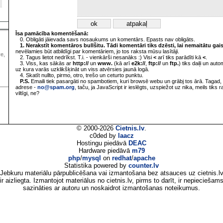
Īsa pamācība komentēšanā:
0. Obligāti jāievada savs nosaukums un komentārs. Epasts nav obligāts.
1. Nerakstīt komentāros bullšitu. Tādi komentāri tiks dzēsti, lai nemaitātu gai
nevēlamies būt atbildīgi par komentāriem, jo tos raksta mūsu lasītāji.
ve,
2. Tagus lietot nedrīkst. T.i. - vienkārši nesanāks :) Visi
<
arī tiks parādīti kā
<
.
3. Viss, kas sākās ar
http://
un
www.
(kā arī
e2k://
,
ftp://
un
ftp.
) tiks daiļi un aut
uz kura varās uzklikšķināt un viss atvērsies jaunā logā.
4. Skatīt nullto, pirmo, otro, trešo un ceturto punktu.
P.S.
Emaili tiek pasargāti no spambotiem, kuri browsē webu un grābj tos ārā. Tagad, 
adrese -
no@spam.org
, taču, ja JavaScript ir ieslēgts, uzspiežot uz nika, meils tiks 
viltīgi, ne?
© 2000-2026
Cietnis.lv
.
c0ded by
laacz
Hostingu piedāvā
DEAC
Hardware piedāvā
m79
php
/
mysql
on
redhat
/
apache
Statistika powered by
counter.lv
Jebkuru materiālu pārpublicēšana vai izmantošana bez atsauces uz cietnis.l
ir aizliegta. Izmantojot materiālus no cietnis.lv, pirms to darīt, ir nepieciešam
sazināties ar autoru un noskaidrot izmantošanas noteikumus.