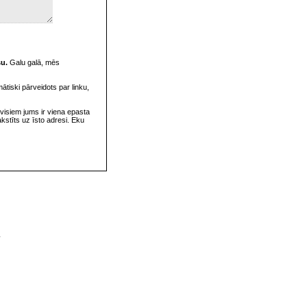
su.
Galu galā, mēs
omātiski pārveidots par linku,
visiem jums ir viena epasta
rakstīts uz īsto adresi. Eku
v
s