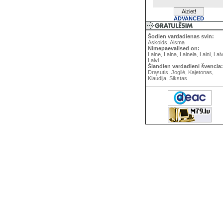
ADVANCED
Šodien vardadienas svin:
Askolds, Aisma
Nimepaevalised on:
Laine, Laina, Lainela, Laini, Lai
Laivi
Šiandien vardadieni švencia:
Drąsutis, Jogilė, Kajetonas,
Klaudija, Sikstas