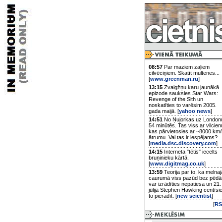
08:57
Par maziem zaļiem
cilvēciņiem. Skatīt multenes...
[
www.greenman.ru
]
13:15
Zvaigžņu karu jaunākā
epizode sauksies Star Wars:
Revenge of the Sith un
noskatīties to varēsim 2005.
gada maijā. [
yahoo news
]
14:51
No Ņujorkas uz London
54 minūtēs. Tas viss ar vilcien
kas pārvietosies ar ~8000 km/
ātrumu. Vai tas ir iespējams?
[
media.dsc.discovery.com
]
14:15
Interneta "tētis" iecelts
bruņinieku kārtā.
[
www.digitmag.co.uk
]
13:59
Teorija par to, ka melnaj
caurumā viss pazūd bez pēd
var izrādīties nepatiesa un 21.
jūlijā Stephen Hawking centīsi
to pierādīt. [
new scientist
]
[
RS