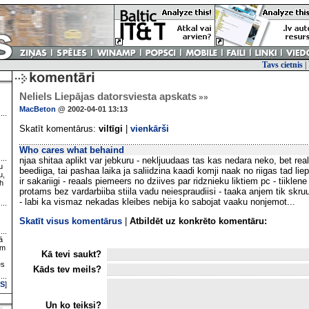
Tavs cietnis
|
Neliels Liepājas datorsviesta apskats
»»
MacBeton
@ 2002-04-01 13:13
Skatīt komentārus:
viltīgi
|
vienkārši
Who cares what behaind
njaa shitaa aplikt var jebkuru - nekljuudaas tas kas nedara neko, bet reali
u
beediiga, tai pashaa laika ja saliidzina kaadi komji naak no riigas tad lie
u,
ir sakariigi - reaals piemeers no dziives par ridznieku liktiem pc - tiiklen
h
protams bez vardarbiiba stiila vadu neiespraudiisi - taaka anjem tik skru
- labi ka vismaz nekadas kleibes nebija ko sabojat vaaku nonjemot...
Skatīt visus komentārus
|
Atbildēt uz konkrēto komentāru:
ā
ām
Kā tevi saukt?
es
Kāds tev meils?
S
]
Un ko teiksi?