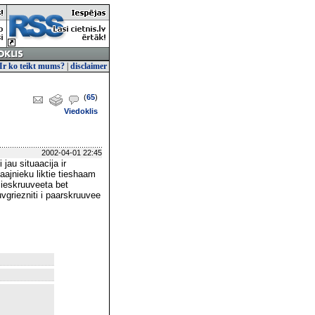
Ir ko teikt mums?
|
disclaimer
(
65
)
Viedoklis
2002-04-01 22:45
 jau situaacija ir
paajnieku liktie tieshaam
e ieskruuveeta bet
uvgriezniti i paarskruuvee