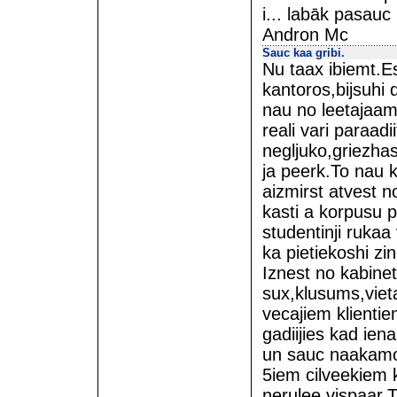
i... labāk pasauc
Andron Mc
Sauc kaa gribi.
Nu taax ibiemt.E
kantoros,bijsuhi
nau no leetajaam
reali vari paraad
negljuko,griezhas
ja peerk.To nau 
aizmirst atvest n
kasti a korpusu p
studentinji rukaa
ka pietiekoshi zin
Iznest no kabine
sux,klusums,vie
vecajiem klientie
gadiijies kad ien
un sauc naakamo
5iem cilveekiem 
nerulee vispaar.T