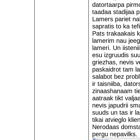
datortaarpa pirmo
taadaa stadijaa p
Lamers pariet nak
sapratis to ka tef
Pats trakaakais k
lamerim nau jeeg
lameri. Un iisten
esu izgruudis suur
griezhas, nevis v
paskaidrot tam la
salabot bez prob
ir taisniiba, dato
zinaashanaam tie
aatraak tikt valja
nevis japudrii sm
suuds un tas ir l
tikai atvieglo kli
Nerodaas domstarp
pergu nepavilks.