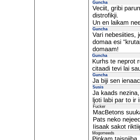
Guncha
Veciit, gribi paru
distrofikji.
Un en laikam neesi
Guncha
Vari nebesiities
domaa esi "kruta
domaam!
Guncha
Kurhs te neprot r
citaadi tevi lai sa
Guncha
Ja biji sen iena
Susis
Ja kaads nezina, 
ljoti labi par to ir
Fucker
MacBetons suuka
Pats neko nejeedz
Iisaak sakot rikti
Mogomeeds
Pinkam taisniiba