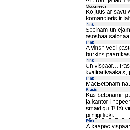
Andron, ja labi ne
Mogomeeds
Ko juus ar savu 
komandieris ir la
Pink
Secinam un ejam p
esoshaa salonaa 
Pink
A vinsh veel past
burkins paartikas
Pink
Un vispaar... Pas
kvalitatiivaakais,
Pink
MacBetonam nau 
Krasts
Kas betonamir pp
ja kantorii nepe
smaidigu TUXi vir
pilniigi lieki.
Pink
A kaapec vispaar