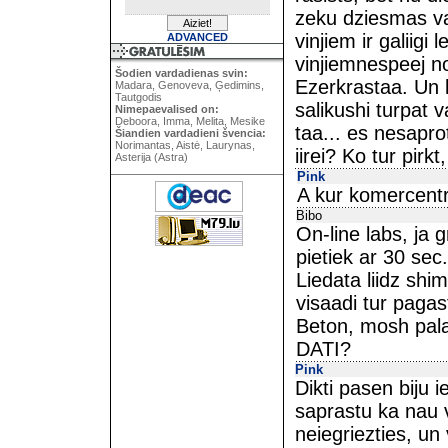
zeku dziesmas vai
vinjiem ir galiigi 
ADVANCED
vinjiemnespeej n
Šodien vardadienas svin:
Ezerkrastaa. Un k
Madara, Genoveva, Ģedimins,
Tautgodis
salikushi turpat v
Nimepaevalised on:
Deboora, Imma, Melita, Mesike
taa... es nesapro
Šiandien vardadieni švencia:
Norimantas, Aistė, Laurynas,
iirei? Ko tur pir
Asterija (Astra)
Pink
A kur komercent
Bibo
On-line labs, ja g
pietiek ar 30 sec
Liedata liidz shi
visaadi tur pagas
Beton, mosh pala
DATI?
Pink
Dikti pasen biju 
saprastu ka nau 
neiegriezties, un