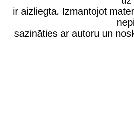
uz 
ir aizliegta. Izmantojot materi
nep
sazināties ar autoru un no