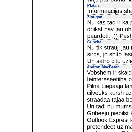
Platais
Informaacijas sha
Zinugan
Nu kas tad ir ka
driikst nav jau ob
paardoti. :)) Pa
Guncha
Nu tik strauji jau
sirds, jo shito lasa
Un satrp citu uz
Andron MacBeton
Vobshem ir skaid
Ieintereseetiiba p
Pilna Liepaaja lam
cilveeks kursh u
straadaa tajaa bet
Un tadi nu mums i
Gribeeju piebilst
Outlook Expresi k
pretendeet uz ma