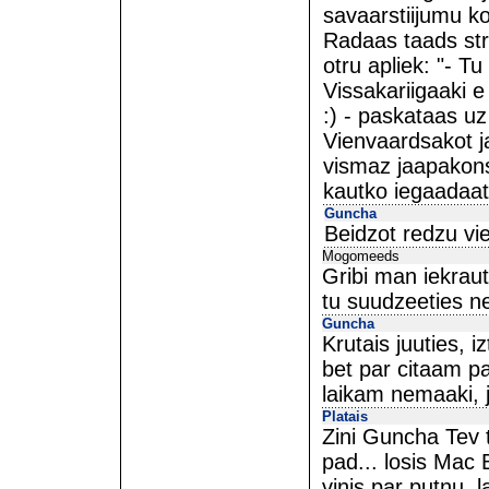
savaarstiijumu k
Radaas taads str
otru apliek: "- Tu
Vissakariigaaki 
:) - paskataas uz
Vienvaardsakot j
vismaz jaapakons
kautko iegaadaat
Guncha
Beidzot redzu vie
Mogomeeds
Gribi man iekrau
tu suudzeeties ne
Guncha
Krutais juuties, 
bet par citaam p
laikam nemaaki, 
Platais
Zini Guncha Tev t
pad... losis Mac 
vinjs par putnu, l