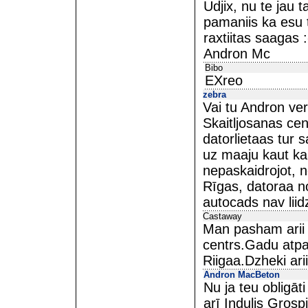
Udjix, nu te jau 
pamaniis ka esu 
raxtiitas saagas :
Andron Mc
Bibo
EXreo
zebra
Vai tu Andron ver
Skaitljosanas ce
datorlietaas tur 
uz maaju kaut kaa
nepaskaidrojot, 
Rīgas, datoraa no
autocads nav liid
Castaway
Man pasham arii 
centrs.Gadu atpa
Riigaa.Dzheki ari
Andron MacBeton
Nu ja teu obligāt
arī Indulis Grosp