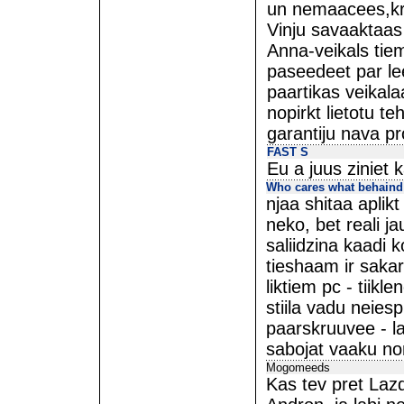
un nemaacees,kr
Vinju savaaktaas
Anna-veikals tie
paseedeet par le
paartikas veikala
nopirkt lietotu t
garantiju nava pr
FAST S
Eu a juus ziniet 
Who cares what behaind
njaa shitaa aplik
neko, bet reali ja
saliidzina kaadi k
tieshaam ir sakar
liktiem pc - tiik
stiila vadu neiesp
paarskruuvee - l
sabojat vaaku no
Mogomeeds
Kas tev pret Laz