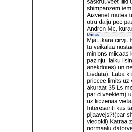
saskruuveet liiki 
shimpanzem iema
Aizveriet mutes t
otru dalju pec pa
Andron Mc, kura
Urmas
Mja...kara cirvji
tu veikalaa nosta
minions miicaas k
pazinju, laiku ii
anekdotes) un ne
Liedata). Laba kli
priecee limits uz 
akuraat 35 Ls me
par cilveekiem) u
uz liidzenas viet
Interesanti kas t
pljaavejs?!(par s
viedokli) Katraa z
normaalu datorve