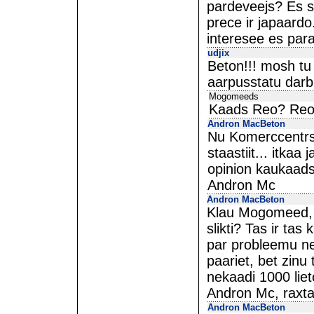
pardeveejs? Es sa
prece ir japaardo.
interesee es para
udjix
Beton!!! mosh tu 
aarpusstatu darbi
Mogomeeds
Kaads Reo? Reo 
Andron MacBeton
Nu Komerccentrsi
staastiit... itka
opinion kaukaads i
Andron Mc
Andron MacBeton
Klau Mogomeed, 
slikti? Tas ir tas
par probleemu ne
paariet, bet zinu
nekaadi 1000 liet
Andron Mc, raxt
Andron MacBeton