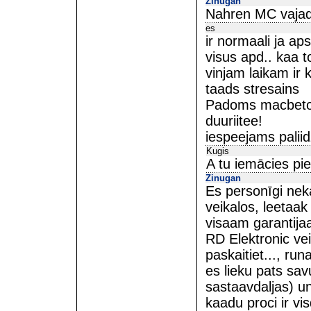
Zinugan
Nahren MC vajadzi
es
ir normaali ja ap
visus apd.. kaa 
vinjam laikam ir 
taads stresains
Padoms macbetona
duuriitee!
iespeejams palii
Kugis
A tu iemācies piek
Zinugan
Es personīgi nek
veikalos, leetaak 
visaam garantija
RD Elektronic ve
paskaitiet..., ru
es lieku pats sa
sastaavdaljas) u
kaadu proci ir v