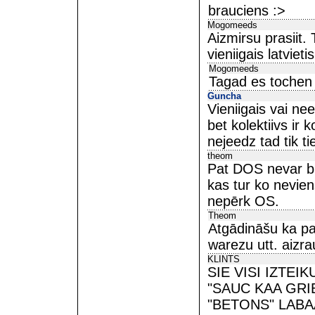
brauciens :>
Mogomeeds
Aizmirsu prasiit.
vieniigais latviet
Mogomeeds
Tagad es tochen p
Guncha
Vieniigais vai ne
bet kolektiivs ir 
nejeedz tad tik t
theom
Pat DOS nevar bū
kas tur ko neviens
nepērk OS.
Theom
Atgādināšu ka pa
warezu utt. aizra
KLINTS
SIE VISI IZTE
"SAUC KAA GRIB
"BETONS" LABA