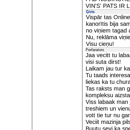
VIN'S' PATS IR LI
Ģirts
Vispār tas Online 
kanorītis bija sa
no viņiem tagad a
Nu, reklāma viņie
Visu cieņu!
Perfarators
Jaa vecitt tu lab
visi suta dirst!
Laikam jau tur ka
Tu taads interesa
liekas ka tu chur
Tas raksts man ga
kompleksu aizsta
Viss labaak man j
treshiem un vienu
vott tie tur nu gan
Veciit mazinja pi
Buutu sevi ka sp