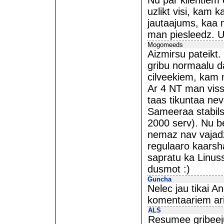
Nu par klientiem 
uzlikt visi, kam 
jautaajums, kaa m
man piesleedz. U
Mogomeeds
Aizmirsu pateikt
gribu normaalu da
cilveekiem, kam 
Ar 4 NT man viss 
taas tikuntaa ne
Sameeraa stabils
2000 serv). Nu be
nemaz nav vajadz
regulaaro kaarsh
sapratu ka Linuss
dusmot :)
Guncha
Nelec jau tikai A
komentaariem ari
ALS
Resumee gribeeju