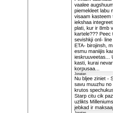
vaalee augshuum 
piemekleet labu 
visaam kasteem t
iekshaa integree
plati, kur ir 8mb 
kartele??? Peec t
sevishkji onl- line
ETA- birojinsh, ma
esmu maniijis ka
ieskruuveetas... 
kasti, kurai neva
korpusaa...
Jonatan
Nu bljee ziniet -
savu muuzhu no i
krutos spechukus
Starp citu cik pa
uzlikts Millenium
jebkad ir maksaa
Jonatan