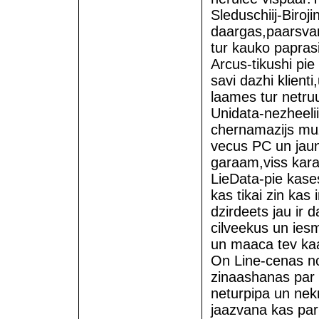
Sleduschiij-Biroji
daargas,paarsvar
tur kauko paprasi
Arcus-tikushi pie 
savi dazhi klient
laames tur netru
Unidata-nezheelii
chernamazijs muzh
vecus PC un jaun
garaam,viss kara
LieData-pie kas
kas tikai zin kas
dzirdeets jau ir d
cilveekus un ies
un maaca tev kaa 
On Line-cenas no
zinaashanas par 
neturpipa un nek
jaazvana kas par