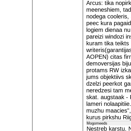
Arcus: tika nopi
meeneshiem, tad 
nodega cooleris
peec kura pagai
logiem dienaa n
pareizi windozi in
kuram tika teikt
writeris(garantija
AOPEN) citas firm
demoversijas bij
protams RW izkaro
jums objektiivs s
dzelzi peerkot ga
neredzesi tam me
skat. augstaak -
lameri nolaapitiie
muzhu maacies", 
kurus pirkshu Rii
Mogomeeds
Nestreb karstu. 