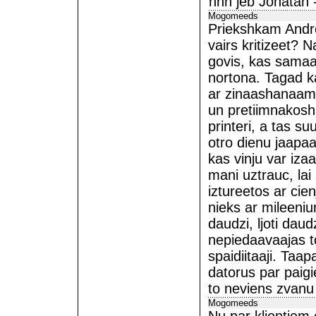
hhh jeb Jonatan -
Mogomeeds
Priekshkam Andro
vairs kritizeet? N
govis, kas samaac
nortona. Tagad ka
ar zinaashanaam- 
un pretiimnakos
printeri, a tas s
otro dienu jaapaa
kas vinju var izaa
mani uztrauc, lai
iztureetos ar cie
nieks ar mileeniu
daudzi, ljoti dau
nepiedaavaajas to
spaidiitaaji. Taa
datorus par paig
to neviens zvanu
Mogomeeds