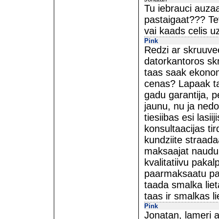
Tu iebrauci auzaas
pastaigaat??? Tev
vai kaads celis uz
Pink
Redzi ar skruuvee
datorkantoros sk
taas saak ekonom
cenas? Lapaak tak
gadu garantija, p
jaunu, nu ja ned
tiesiibas esi lasi
konsultaacijas ti
kundziite straadaa
maksaajat naudu u
kvalitatiivu paka
paarmaksaatu par
taada smalka lieta
taas ir smalkas li
Pink
Jonatan, lameri ari