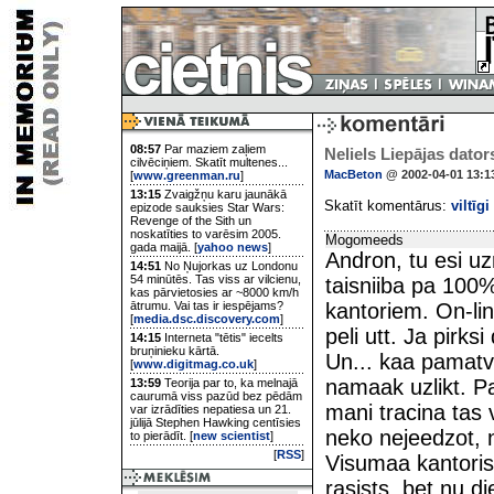
08:57
Par maziem zaļiem
Neliels Liepājas dator
cilvēciņiem. Skatīt multenes...
MacBeton
@ 2002-04-01 13:1
[
www.greenman.ru
]
13:15
Zvaigžņu karu jaunākā
Skatīt komentārus:
viltīgi
epizode sauksies Star Wars:
Revenge of the Sith un
noskatīties to varēsim 2005.
Mogomeeds
gada maijā. [
yahoo news
]
Andron, tu esi uzr
14:51
No Ņujorkas uz Londonu
54 minūtēs. Tas viss ar vilcienu,
taisniiba pa 100%
kas pārvietosies ar ~8000 km/h
ātrumu. Vai tas ir iespējams?
kantoriem. On-lin
[
media.dsc.discovery.com
]
peli utt. Ja pirks
14:15
Interneta "tētis" iecelts
bruņinieku kārtā.
Un... kaa pamatv
[
www.digitmag.co.uk
]
namaak uzlikt. P
13:59
Teorija par to, ka melnajā
caurumā viss pazūd bez pēdām
mani tracina tas 
var izrādīties nepatiesa un 21.
jūlijā Stephen Hawking centīsies
neko nejeedzot, n
to pierādīt. [
new scientist
]
[
RSS
]
Visumaa kantoris
rasists, bet nu di