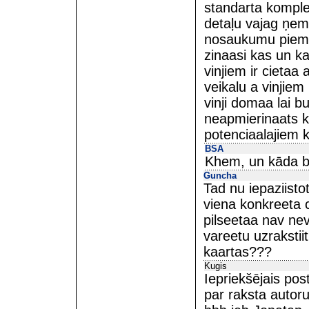
standarta komple
detaļu vajag ņemt
nosaukumu piem 
zinaasi kas un ka
vinjiem ir cietaa
veikalu a vinjiem
vinji domaa lai b
neapmierinaats kl
potenciaalajiem k
BSA
Khem, un kāda b
Guncha
Tad nu iepaziistot
viena konkreeta c
pilseetaa nav ne
vareetu uzrakstiit
kaartas???
Kugis
Iepriekšējais post
par raksta autoru