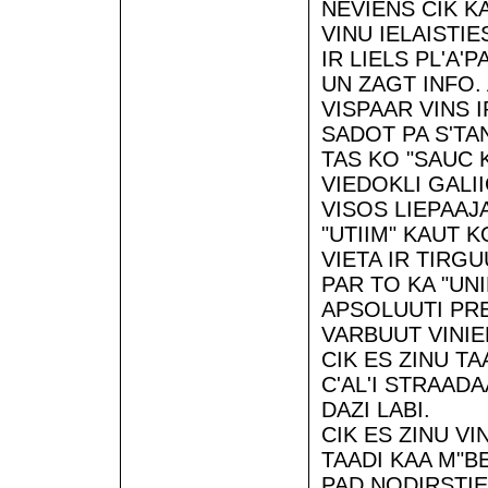
NEVIENS CIK K
VINU IELAISTIE
IR LIELS PL'A
UN ZAGT INFO.
VISPAAR VINS I
SADOT PA S'TAN
TAS KO "SAUC K
VIEDOKLI GALII
VISOS LIEPAAJ
"UTIIM" KAUT K
VIETA IR TIRG
PAR TO KA "UN
APSOLUUTI PR
VARBUUT VINIE
CIK ES ZINU T
C'AL'I STRAADAA
DAZI LABI.
CIK ES ZINU VI
TAADI KAA M"BE
PAD NODIRSTIE