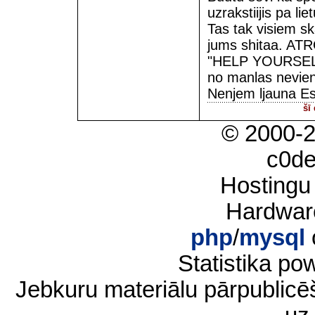
uzrakstiijis pa li
Tas tak visiem sk
jums shitaa. A
"HELP YOURSELF"
no manlas nevie
Nenjem ljauna Es a
šī
© 2000-
c0d
Hostingu
Hardwar
php
/
mysql
Statistika p
Jebkuru materiālu pārpublic