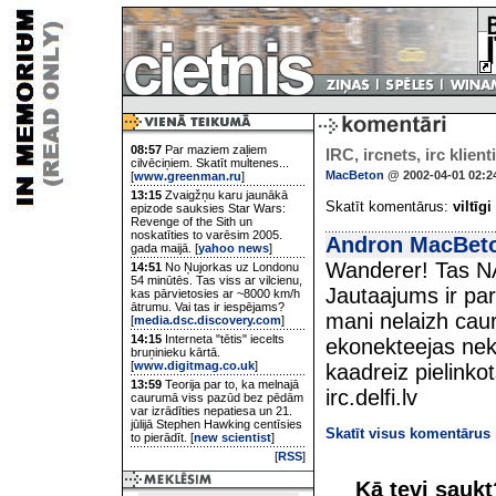
08:57
Par maziem zaļiem
IRC, ircnets, irc klienti
cilvēciņiem. Skatīt multenes...
MacBeton
@ 2002-04-01 02:2
[
www.greenman.ru
]
13:15
Zvaigžņu karu jaunākā
Skatīt komentārus:
viltīgi
epizode sauksies Star Wars:
Revenge of the Sith un
noskatīties to varēsim 2005.
Andron MacBet
gada maijā. [
yahoo news
]
Wanderer! Tas NA
14:51
No Ņujorkas uz Londonu
54 minūtēs. Tas viss ar vilcienu,
Jautaajums ir par
kas pārvietosies ar ~8000 km/h
ātrumu. Vai tas ir iespējams?
mani nelaizh caur 
[
media.dsc.discovery.com
]
14:15
Interneta "tētis" iecelts
ekonekteejas nekaa
bruņinieku kārtā.
[
www.digitmag.co.uk
]
kaadreiz pielinkot
13:59
Teorija par to, ka melnajā
irc.delfi.lv
caurumā viss pazūd bez pēdām
var izrādīties nepatiesa un 21.
jūlijā Stephen Hawking centīsies
Skatīt visus komentārus
to pierādīt. [
new scientist
]
[
RSS
]
Kā tevi sauk