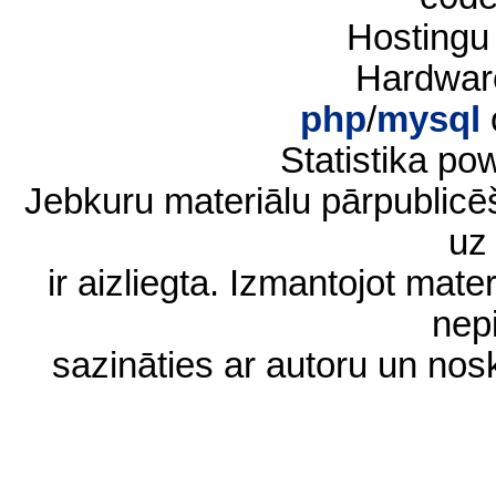
Hostingu
Hardwar
php
/
mysql
Statistika p
Jebkuru materiālu pārpublic
uz 
ir aizliegta. Izmantojot materi
nep
sazināties ar autoru un no