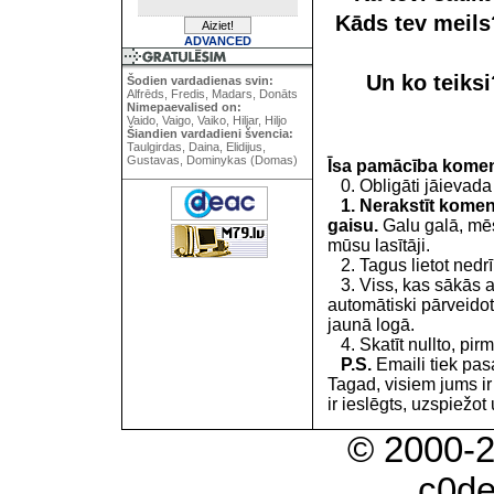
Kāds tev meil
ADVANCED
Un ko teiks
Šodien vardadienas svin:
Alfrēds, Fredis, Madars, Donāts
Nimepaevalised on:
Vaido, Vaigo, Vaiko, Hiljar, Hiljo
Šiandien vardadieni švencia:
Taulgirdas, Daina, Elidijus,
Gustavas, Dominykas (Domas)
Īsa pamācība kome
0. Obligāti jāievada
1. Nerakstīt koment
gaisu.
Galu galā, mēs
mūsu lasītāji.
2. Tagus lietot nedrīk
3. Viss, kas sākās 
automātiski pārveidot
jaunā logā.
4. Skatīt nullto, pirm
P.S.
Emaili tiek pa
Tagad, visiem jums i
ir ieslēgts, uzspiežot 
© 2000-
c0d