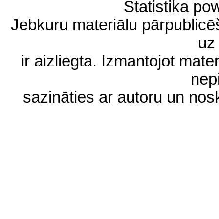
Statistika p
Jebkuru materiālu pārpublic
uz 
ir aizliegta. Izmantojot materi
nep
sazināties ar autoru un no