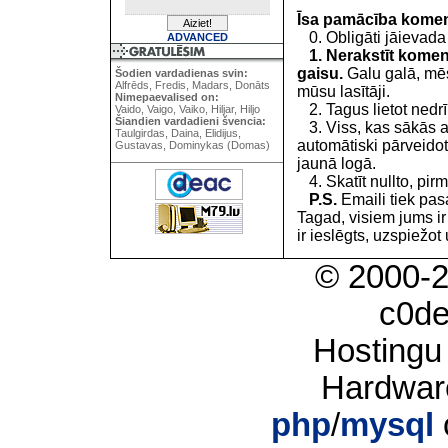
Īsa pamācība kome
0. Obligāti jāievada
ADVANCED
1. Nerakstīt koment
gaisu.
Galu galā, mēs
Šodien vardadienas svin:
Alfrēds, Fredis, Madars, Donāts
mūsu lasītāji.
Nimepaevalised on:
2. Tagus lietot nedrīk
Vaido, Vaigo, Vaiko, Hiljar, Hiljo
Šiandien vardadieni švencia:
3. Viss, kas sākās 
Taulgirdas, Daina, Elidijus,
automātiski pārveidot
Gustavas, Dominykas (Domas)
jaunā logā.
4. Skatīt nullto, pirm
P.S.
Emaili tiek pa
Tagad, visiem jums i
ir ieslēgts, uzspiežot 
© 2000-
c0d
Hostingu
Hardwar
php
/
mysql