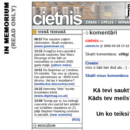
08:57
Par maziem zaļiem
cietnis
»»
cilvēciņiem. Skatīt multenes...
cietnis.lv
@ 2002-03-29 17:12
[
www.greenman.ru
]
13:15
Zvaigžņu karu jaunākā
Skatīt komentārus:
viltīgi
epizode sauksies Star Wars:
Revenge of the Sith un
noskatīties to varēsim 2005.
Creator
gada maijā. [
yahoo news
]
viss ir labi bet dod alu ;-) -
14:51
No Ņujorkas uz Londonu
54 minūtēs. Tas viss ar vilcienu,
Skatīt visus komentārus
kas pārvietosies ar ~8000 km/h
ātrumu. Vai tas ir iespējams?
[
media.dsc.discovery.com
]
Kā tevi sauk
14:15
Interneta "tētis" iecelts
bruņinieku kārtā.
[
www.digitmag.co.uk
]
Kāds tev meil
13:59
Teorija par to, ka melnajā
caurumā viss pazūd bez pēdām
var izrādīties nepatiesa un 21.
jūlijā Stephen Hawking centīsies
Un ko teiks
to pierādīt. [
new scientist
]
[
RSS
]