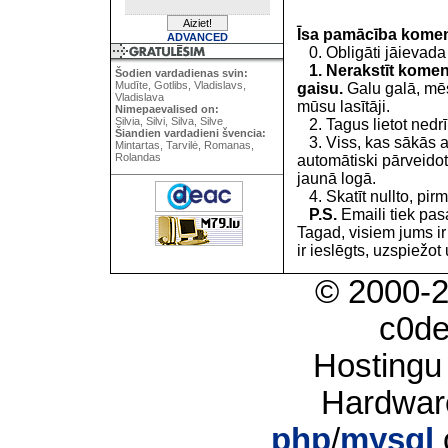
Īsa pamācība kome
ADVANCED
0. Obligāti jāievada
1. Nerakstīt koment
Šodien vardadienas svin:
Mudīte, Gotlibs, Vladislavs,
gaisu.
Galu galā, mēs
Vladislava
mūsu lasītāji.
Nimepaevalised on:
Silvia, Silvi, Silva, Silve
2. Tagus lietot nedrīk
Šiandien vardadieni švencia:
3. Viss, kas sākās 
Mintartas, Tarvilė, Romanas,
Rolandas
automātiski pārveidot
jaunā logā.
4. Skatīt nullto, pirm
P.S.
Emaili tiek pa
Tagad, visiem jums i
ir ieslēgts, uzspiežot 
© 2000-
c0d
Hostingu
Hardwar
php
/
mysql