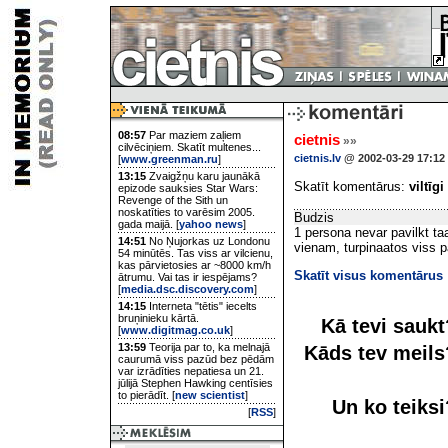
08:57
Par maziem zaļiem
cietnis
»»
cilvēciņiem. Skatīt multenes...
cietnis.lv
@ 2002-03-29 17:12
[
www.greenman.ru
]
13:15
Zvaigžņu karu jaunākā
Skatīt komentārus:
viltīgi
epizode sauksies Star Wars:
Revenge of the Sith un
noskatīties to varēsim 2005.
Budzis
gada maijā. [
yahoo news
]
1 persona nevar pavilkt ta
14:51
No Ņujorkas uz Londonu
vienam, turpinaatos viss p
54 minūtēs. Tas viss ar vilcienu,
kas pārvietosies ar ~8000 km/h
Skatīt visus komentārus
ātrumu. Vai tas ir iespējams?
[
media.dsc.discovery.com
]
14:15
Interneta "tētis" iecelts
bruņinieku kārtā.
Kā tevi sauk
[
www.digitmag.co.uk
]
13:59
Teorija par to, ka melnajā
Kāds tev meil
caurumā viss pazūd bez pēdām
var izrādīties nepatiesa un 21.
jūlijā Stephen Hawking centīsies
to pierādīt. [
new scientist
]
Un ko teiks
[
RSS
]