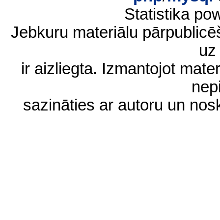
Statistika p
Jebkuru materiālu pārpublic
uz 
ir aizliegta. Izmantojot materi
nep
sazināties ar autoru un no