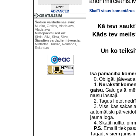
anonīmi(cietnis.lv
Skatīt visus komentārus
ADVANCED
Šodien vardadienas svin:
Kā tevi sauk
Mudīte, Gotlibs, Vladislavs,
Vladislava
Kāds tev meil
Nimepaevalised on:
Silvia, Silvi, Silva, Silve
Šiandien vardadieni švencia:
Mintartas, Tarvilė, Romanas,
Rolandas
Un ko teiks
Īsa pamācība kome
0. Obligāti jāievada
1. Nerakstīt koment
gaisu.
Galu galā, mēs
mūsu lasītāji.
2. Tagus lietot nedrīk
3. Viss, kas sākās 
automātiski pārveidot
jaunā logā.
4. Skatīt nullto, pirm
P.S.
Emaili tiek pa
Tagad, visiem jums i