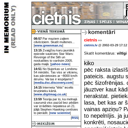
08:57
Par maziem zaļiem
cietnis
»»
cilvēciņiem. Skatīt multenes...
cietnis.lv
@ 2002-03-29 17:12
[
www.greenman.ru
]
13:15
Zvaigžņu karu jaunākā
Skatīt komentārus:
viltīgi
epizode sauksies Star Wars:
Revenge of the Sith un
noskatīties to varēsim 2005.
kiko
gada maijā. [
yahoo news
]
pēc raksta izlasī
14:51
No Ņujorkas uz Londonu
54 minūtēs. Tas viss ar vilcienu,
pateicis. augstu
kas pārvietosies ar ~8000 km/h
ātrumu. Vai tas ir iespējams?
pēc šizofrēnijas. 
[
media.dsc.discovery.com
]
14:15
Interneta "tētis" iecelts
jāuztver kaut kādi
bruņinieku kārtā.
[
www.digitmag.co.uk
]
nerakstat. pietiek
13:59
Teorija par to, ka melnajā
lasa, bet kas ar 
caurumā viss pazūd bez pēdām
var izrādīties nepatiesa un 21.
vainas apziņu? PA
jūlijā Stephen Hawking centīsies
to pierādīt. [
new scientist
]
to nepelnījis. ja
[
RSS
]
konkrēti, nosauci