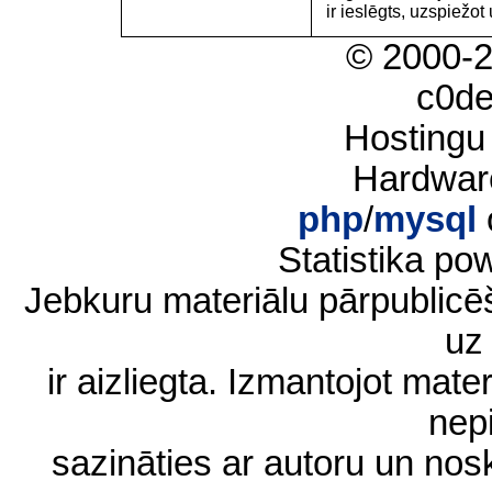
ir ieslēgts, uzspiežot 
© 2000-
c0d
Hostingu
Hardwar
php
/
mysql
Statistika p
Jebkuru materiālu pārpublic
uz 
ir aizliegta. Izmantojot materi
nep
sazināties ar autoru un no