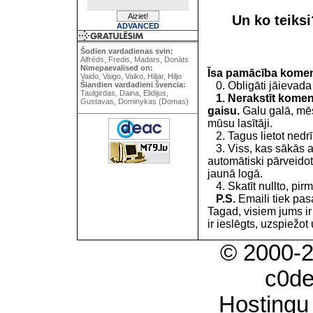
Un ko teiks
ADVANCED
Šodien vardadienas svin:
Alfrēds, Fredis, Madars, Donāts
Nimepaevalised on:
Īsa pamācība kome
Vaido, Vaigo, Vaiko, Hiljar, Hiljo
0. Obligāti jāievada
Šiandien vardadieni švencia:
Taulgirdas, Daina, Elidijus,
1. Nerakstīt koment
Gustavas, Dominykas (Domas)
gaisu.
Galu galā, mēs
mūsu lasītāji.
2. Tagus lietot nedrīk
3. Viss, kas sākās 
automātiski pārveidot
jaunā logā.
4. Skatīt nullto, pirm
P.S.
Emaili tiek pa
Tagad, visiem jums i
ir ieslēgts, uzspiežot 
© 2000-
c0d
Hostingu