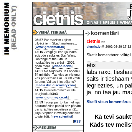
08:57
Par maziem zaļiem
cietnis
»»
cilvēciņiem. Skatīt multenes...
cietnis.lv
@ 2002-03-29 17:12
[
www.greenman.ru
]
13:15
Zvaigžņu karu jaunākā
Skatīt komentārus:
viltīgi
epizode sauksies Star Wars:
Revenge of the Sith un
noskatīties to varēsim 2005.
efix
gada maijā. [
yahoo news
]
labs raxc, tiesha
14:51
No Ņujorkas uz Londonu
54 minūtēs. Tas viss ar vilcienu,
saits ir tieshaam 
kas pārvietosies ar ~8000 km/h
ātrumu. Vai tas ir iespējams?
iegriezties, un p
[
media.dsc.discovery.com
]
14:15
Interneta "tētis" iecelts
ja, no taa jau maz
bruņinieku kārtā.
[
www.digitmag.co.uk
]
Skatīt visus komentārus
13:59
Teorija par to, ka melnajā
caurumā viss pazūd bez pēdām
var izrādīties nepatiesa un 21.
jūlijā Stephen Hawking centīsies
Kā tevi sauk
to pierādīt. [
new scientist
]
[
RSS
]
Kāds tev meil