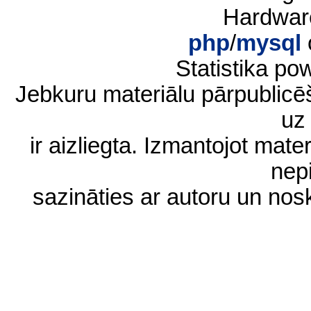
Hardwar
php
/
mysql
Statistika p
Jebkuru materiālu pārpublic
uz 
ir aizliegta. Izmantojot materi
nep
sazināties ar autoru un no