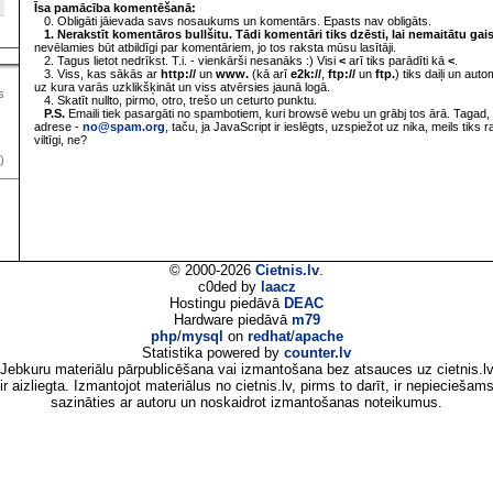
Īsa pamācība komentēšanā:
0. Obligāti jāievada savs nosaukums un komentārs. Epasts nav obligāts.
1. Nerakstīt komentāros bullšitu. Tādi komentāri tiks dzēsti, lai nemaitātu gai
nevēlamies būt atbildīgi par komentāriem, jo tos raksta mūsu lasītāji.
2. Tagus lietot nedrīkst. T.i. - vienkārši nesanāks :) Visi
<
arī tiks parādīti kā
<
.
3. Viss, kas sākās ar
http://
un
www.
(kā arī
e2k://
,
ftp://
un
ftp.
) tiks daiļi un aut
uz kura varās uzklikšķināt un viss atvērsies jaunā logā.
s
4. Skatīt nullto, pirmo, otro, trešo un ceturto punktu.
P.S.
Emaili tiek pasargāti no spambotiem, kuri browsē webu un grābj tos ārā. Tagad, 
adrese -
no@spam.org
, taču, ja JavaScript ir ieslēgts, uzspiežot uz nika, meils tiks 
viltīgi, ne?
)
© 2000-2026
Cietnis.lv
.
c0ded by
laacz
Hostingu piedāvā
DEAC
Hardware piedāvā
m79
php
/
mysql
on
redhat
/
apache
Statistika powered by
counter.lv
Jebkuru materiālu pārpublicēšana vai izmantošana bez atsauces uz cietnis.l
ir aizliegta. Izmantojot materiālus no cietnis.lv, pirms to darīt, ir nepieciešam
sazināties ar autoru un noskaidrot izmantošanas noteikumus.