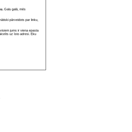
su.
Galu galā, mēs
omātiski pārveidots par linku,
visiem jums ir viena epasta
rakstīts uz īsto adresi. Eku
v
s