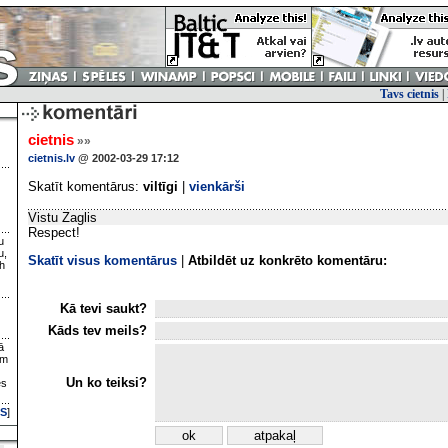
Tavs cietnis
|
cietnis
»»
cietnis.lv
@ 2002-03-29 17:12
Skatīt komentārus:
viltīgi
|
vienkārši
Vistu Zaglis
Respect!
u
u,
Skatīt visus komentārus
|
Atbildēt uz konkrēto komentāru:
h
Kā tevi saukt?
Kāds tev meils?
ā
ām
Un ko teiksi?
es
S
]