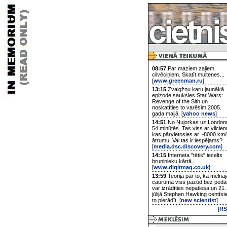
08:57
Par maziem zaļiem
cilvēciņiem. Skatīt multenes...
[
www.greenman.ru
]
13:15
Zvaigžņu karu jaunākā
epizode sauksies Star Wars:
Revenge of the Sith un
noskatīties to varēsim 2005.
gada maijā. [
yahoo news
]
14:51
No Ņujorkas uz London
54 minūtēs. Tas viss ar vilcien
kas pārvietosies ar ~8000 km/
ātrumu. Vai tas ir iespējams?
[
media.dsc.discovery.com
]
14:15
Interneta "tētis" iecelts
bruņinieku kārtā.
[
www.digitmag.co.uk
]
13:59
Teorija par to, ka melnaj
caurumā viss pazūd bez pēd
var izrādīties nepatiesa un 21.
jūlijā Stephen Hawking centīsi
to pierādīt. [
new scientist
]
[
RS