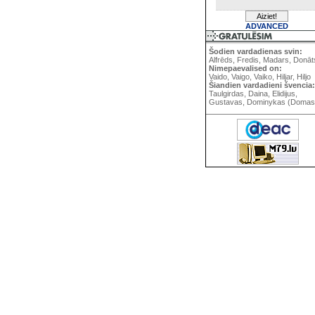
ADVANCED
Šodien vardadienas svin:
Alfrēds, Fredis, Madars, Donāt
Nimepaevalised on:
Vaido, Vaigo, Vaiko, Hiljar, Hiljo
Šiandien vardadieni švencia:
Taulgirdas, Daina, Elidijus,
Gustavas, Dominykas (Domas