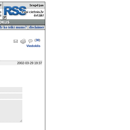
Ir ko teikt mums?
|
disclaimer
(
30
)
Viedoklis
2002-03-29 19:37