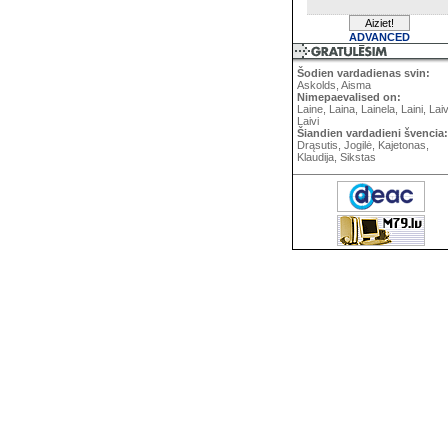
ADVANCED
Šodien vardadienas svin:
Askolds, Aisma
Nimepaevalised on:
Laine, Laina, Lainela, Laini, Lai
Laivi
Šiandien vardadieni švencia:
Drąsutis, Jogilė, Kajetonas,
Klaudija, Sikstas