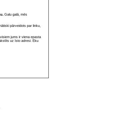
su.
Galu galā, mēs
omātiski pārveidots par linku,
visiem jums ir viena epasta
rakstīts uz īsto adresi. Eku
v
s