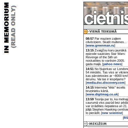
08:57
Par maziem zaļiem
cilvēciņiem. Skatīt multenes...
[
www.greenman.ru
]
13:15
Zvaigžņu karu jaunākā
epizode sauksies Star Wars:
Revenge of the Sith un
noskatīties to varēsim 2005.
gada maijā. [
yahoo news
]
14:51
No Ņujorkas uz London
54 minūtēs. Tas viss ar vilcien
kas pārvietosies ar ~8000 km/
ātrumu. Vai tas ir iespējams?
[
media.dsc.discovery.com
]
14:15
Interneta "tētis" iecelts
bruņinieku kārtā.
[
www.digitmag.co.uk
]
13:59
Teorija par to, ka melnaj
caurumā viss pazūd bez pēd
var izrādīties nepatiesa un 21.
jūlijā Stephen Hawking centīsi
to pierādīt. [
new scientist
]
[
RS