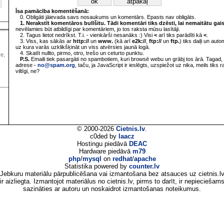
Īsa pamācība komentēšanā:
0. Obligāti jāievada savs nosaukums un komentārs. Epasts nav obligāts.
1. Nerakstīt komentāros bullšitu. Tādi komentāri tiks dzēsti, lai nemaitātu gai
nevēlamies būt atbildīgi par komentāriem, jo tos raksta mūsu lasītāji.
2. Tagus lietot nedrīkst. T.i. - vienkārši nesanāks :) Visi
<
arī tiks parādīti kā
<
.
3. Viss, kas sākās ar
http://
un
www.
(kā arī
e2k://
,
ftp://
un
ftp.
) tiks daiļi un aut
uz kura varās uzklikšķināt un viss atvērsies jaunā logā.
4. Skatīt nullto, pirmo, otro, trešo un ceturto punktu.
ve,
P.S.
Emaili tiek pasargāti no spambotiem, kuri browsē webu un grābj tos ārā. Tagad, 
adrese -
no@spam.org
, taču, ja JavaScript ir ieslēgts, uzspiežot uz nika, meils tiks 
viltīgi, ne?
© 2000-2026
Cietnis.lv
.
c0ded by
laacz
Hostingu piedāvā
DEAC
Hardware piedāvā
m79
php
/
mysql
on
redhat
/
apache
Statistika powered by
counter.lv
Jebkuru materiālu pārpublicēšana vai izmantošana bez atsauces uz cietnis.l
ir aizliegta. Izmantojot materiālus no cietnis.lv, pirms to darīt, ir nepieciešam
sazināties ar autoru un noskaidrot izmantošanas noteikumus.