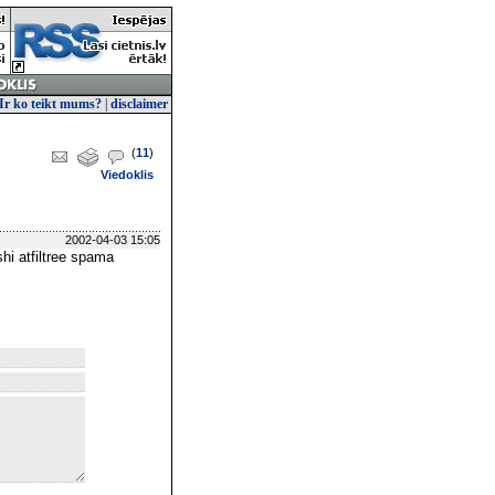
Ir ko teikt mums?
|
disclaimer
(
11
)
Viedoklis
2002-04-03 15:05
shi atfiltree spama