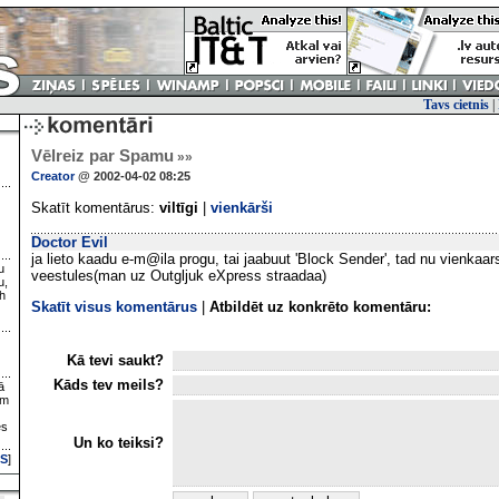
Tavs cietnis
|
Vēlreiz par Spamu
»»
Creator
@ 2002-04-02 08:25
Skatīt komentārus:
viltīgi
|
vienkārši
Doctor Evil
ja lieto kaadu e-m@ila progu, tai jaabuut 'Block Sender', tad nu vienkaar
u
veestules(man uz Outgljuk eXpress straadaa)
u,
h
Skatīt visus komentārus
|
Atbildēt uz konkrēto komentāru:
Kā tevi saukt?
Kāds tev meils?
ā
ām
es
Un ko teiksi?
S
]