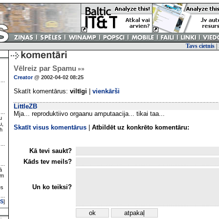
Tavs cietnis
|
Vēlreiz par Spamu
»»
Creator
@ 2002-04-02 08:25
Skatīt komentārus:
viltīgi
|
vienkārši
LittleZB
Mja... reproduktiivo orgaanu amputaacija... tikai taa...
u
u,
Skatīt visus komentārus
|
Atbildēt uz konkrēto komentāru:
h
Kā tevi saukt?
Kāds tev meils?
ā
ām
Un ko teiksi?
es
S
]