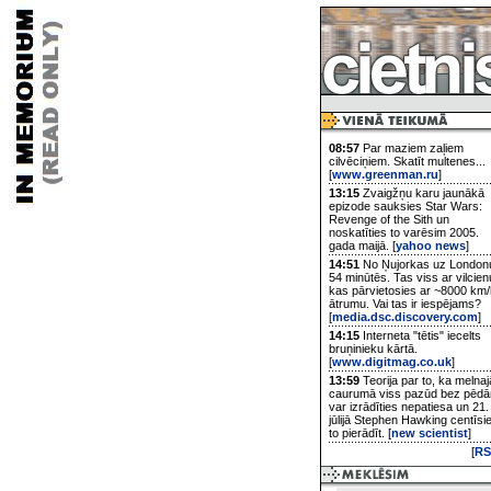
08:57
Par maziem zaļiem
cilvēciņiem. Skatīt multenes...
[
www.greenman.ru
]
13:15
Zvaigžņu karu jaunākā
epizode sauksies Star Wars:
Revenge of the Sith un
noskatīties to varēsim 2005.
gada maijā. [
yahoo news
]
14:51
No Ņujorkas uz London
54 minūtēs. Tas viss ar vilcien
kas pārvietosies ar ~8000 km/
ātrumu. Vai tas ir iespējams?
[
media.dsc.discovery.com
]
14:15
Interneta "tētis" iecelts
bruņinieku kārtā.
[
www.digitmag.co.uk
]
13:59
Teorija par to, ka melnaj
caurumā viss pazūd bez pēd
var izrādīties nepatiesa un 21.
jūlijā Stephen Hawking centīsi
to pierādīt. [
new scientist
]
[
RS