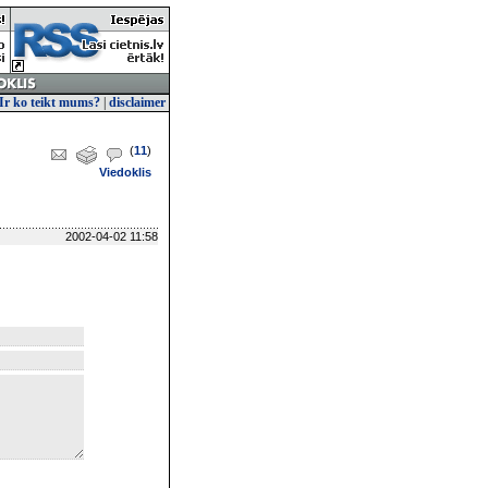
Ir ko teikt mums?
|
disclaimer
(
11
)
Viedoklis
2002-04-02 11:58