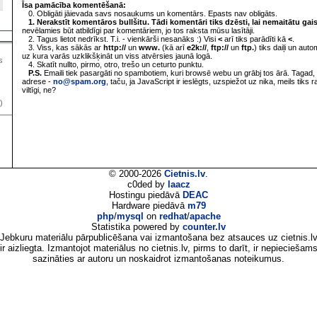
Īsa pamācība komentēšanā:
0. Obligāti jāievada savs nosaukums un komentārs. Epasts nav obligāts.
1. Nerakstīt komentāros bullšitu. Tādi komentāri tiks dzēsti, lai nemaitātu gai
nevēlamies būt atbildīgi par komentāriem, jo tos raksta mūsu lasītāji.
2. Tagus lietot nedrīkst. T.i. - vienkārši nesanāks :) Visi
<
arī tiks parādīti kā
<
.
3. Viss, kas sākās ar
http://
un
www.
(kā arī
e2k://
,
ftp://
un
ftp.
) tiks daiļi un aut
uz kura varās uzklikšķināt un viss atvērsies jaunā logā.
s
4. Skatīt nullto, pirmo, otro, trešo un ceturto punktu.
P.S.
Emaili tiek pasargāti no spambotiem, kuri browsē webu un grābj tos ārā. Tagad, 
adrese -
no@spam.org
, taču, ja JavaScript ir ieslēgts, uzspiežot uz nika, meils tiks 
viltīgi, ne?
)
© 2000-2026
Cietnis.lv
.
c0ded by
laacz
Hostingu piedāvā
DEAC
Hardware piedāvā
m79
php
/
mysql
on
redhat
/
apache
Statistika powered by
counter.lv
Jebkuru materiālu pārpublicēšana vai izmantošana bez atsauces uz cietnis.l
ir aizliegta. Izmantojot materiālus no cietnis.lv, pirms to darīt, ir nepieciešam
sazināties ar autoru un noskaidrot izmantošanas noteikumus.