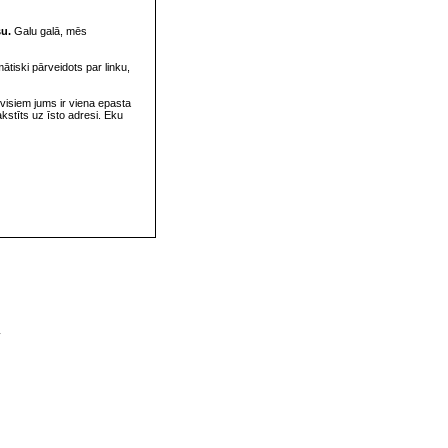
su.
Galu galā, mēs
omātiski pārveidots par linku,
visiem jums ir viena epasta
rakstīts uz īsto adresi. Eku
v
s