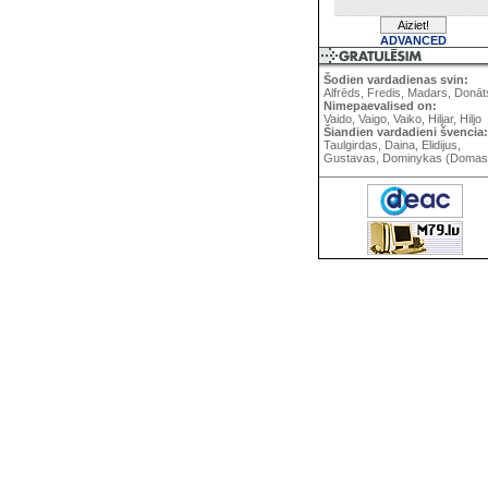
ADVANCED
Šodien vardadienas svin:
Alfrēds, Fredis, Madars, Donāt
Nimepaevalised on:
Vaido, Vaigo, Vaiko, Hiljar, Hiljo
Šiandien vardadieni švencia:
Taulgirdas, Daina, Elidijus,
Gustavas, Dominykas (Domas