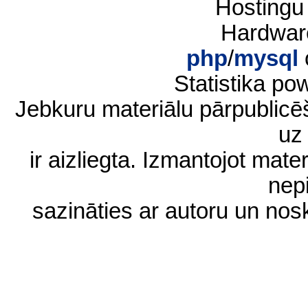
Hostingu
Hardwar
php
/
mysql
Statistika p
Jebkuru materiālu pārpublic
uz 
ir aizliegta. Izmantojot materi
nep
sazināties ar autoru un no