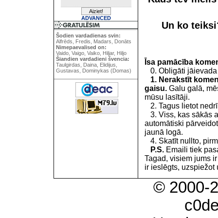
ADVANCED
Un ko teiks
Šodien vardadienas svin:
Alfrēds, Fredis, Madars, Donāts
Nimepaevalised on:
Vaido, Vaigo, Vaiko, Hiljar, Hiljo
Šiandien vardadieni švencia:
Īsa pamācība kome
Taulgirdas, Daina, Elidijus,
0. Obligāti jāievada
Gustavas, Dominykas (Domas)
1. Nerakstīt koment
gaisu.
Galu galā, mēs
mūsu lasītāji.
2. Tagus lietot nedrīk
3. Viss, kas sākās 
automātiski pārveidot
jaunā logā.
4. Skatīt nullto, pirm
P.S.
Emaili tiek pa
Tagad, visiem jums i
ir ieslēgts, uzspiežot 
© 2000-
c0d