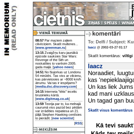
08:57
Par maziem zaļiem
To: Delfi / Subject: Ku
cilvēciņiem. Skatīt multenes...
laacz
@ 2002-03-27 01:17
[
www.greenman.ru
]
13:15
Zvaigžņu karu jaunākā
Skatīt komentārus:
viltīgi
epizode sauksies Star Wars:
Revenge of the Sith un
noskatīties to varēsim 2005.
laacz
gada maijā. [
yahoo news
]
Noraadiet, luugtu
14:51
No Ņujorkas uz Londonu
54 minūtēs. Tas viss ar vilcienu,
kas 'nepieklaajii
kas pārvietosies ar ~8000 km/h
ātrumu. Vai tas ir iespējams?
Un kas liek Jums 
[
media.dsc.discovery.com
]
14:15
Interneta "tētis" iecelts
kad mani uzklaus
bruņinieku kārtā.
[
www.digitmag.co.uk
]
Un tagad gan buu
13:59
Teorija par to, ka melnajā
caurumā viss pazūd bez pēdām
Skatīt visus komentārus
var izrādīties nepatiesa un 21.
jūlijā Stephen Hawking centīsies
to pierādīt. [
new scientist
]
[
RSS
]
Kā tevi sauk
Kāds tev meil