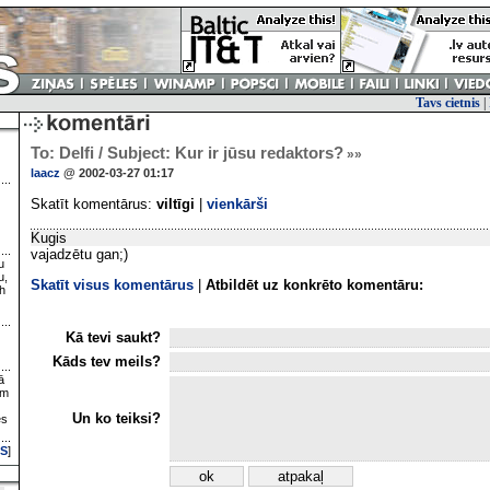
Tavs cietnis
|
To: Delfi / Subject: Kur ir jūsu redaktors?
»»
laacz
@ 2002-03-27 01:17
Skatīt komentārus:
viltīgi
|
vienkārši
Kugis
vajadzētu gan;)
u
u,
Skatīt visus komentārus
|
Atbildēt uz konkrēto komentāru:
h
Kā tevi saukt?
Kāds tev meils?
ā
ām
Un ko teiksi?
es
S
]