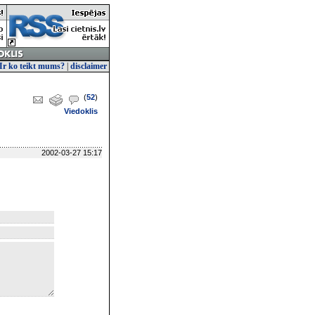
Ir ko teikt mums?
|
disclaimer
(
52
)
Viedoklis
2002-03-27 15:17