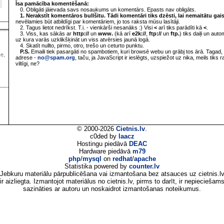
Īsa pamācība komentēšanā:
0. Obligāti jāievada savs nosaukums un komentārs. Epasts nav obligāts.
1. Nerakstīt komentāros bullšitu. Tādi komentāri tiks dzēsti, lai nemaitātu gai
nevēlamies būt atbildīgi par komentāriem, jo tos raksta mūsu lasītāji.
2. Tagus lietot nedrīkst. T.i. - vienkārši nesanāks :) Visi
<
arī tiks parādīti kā
<
.
3. Viss, kas sākās ar
http://
un
www.
(kā arī
e2k://
,
ftp://
un
ftp.
) tiks daiļi un aut
uz kura varās uzklikšķināt un viss atvērsies jaunā logā.
4. Skatīt nullto, pirmo, otro, trešo un ceturto punktu.
P.S.
Emaili tiek pasargāti no spambotiem, kuri browsē webu un grābj tos ārā. Tagad, 
ve,
adrese -
no@spam.org
, taču, ja JavaScript ir ieslēgts, uzspiežot uz nika, meils tiks 
viltīgi, ne?
© 2000-2026
Cietnis.lv
.
c0ded by
laacz
Hostingu piedāvā
DEAC
Hardware piedāvā
m79
php
/
mysql
on
redhat
/
apache
Statistika powered by
counter.lv
Jebkuru materiālu pārpublicēšana vai izmantošana bez atsauces uz cietnis.l
ir aizliegta. Izmantojot materiālus no cietnis.lv, pirms to darīt, ir nepieciešam
sazināties ar autoru un noskaidrot izmantošanas noteikumus.