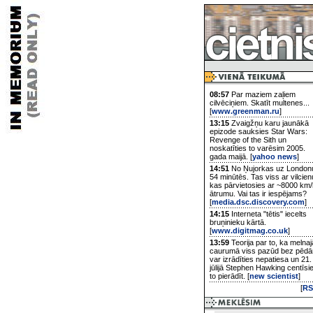
08:57
Par maziem zaļiem
cilvēciņiem. Skatīt multenes...
[
www.greenman.ru
]
13:15
Zvaigžņu karu jaunākā
epizode sauksies Star Wars:
Revenge of the Sith un
noskatīties to varēsim 2005.
gada maijā. [
yahoo news
]
14:51
No Ņujorkas uz London
54 minūtēs. Tas viss ar vilcien
kas pārvietosies ar ~8000 km/
ātrumu. Vai tas ir iespējams?
[
media.dsc.discovery.com
]
14:15
Interneta "tētis" iecelts
bruņinieku kārtā.
[
www.digitmag.co.uk
]
13:59
Teorija par to, ka melnaj
caurumā viss pazūd bez pēd
var izrādīties nepatiesa un 21.
jūlijā Stephen Hawking centīsi
to pierādīt. [
new scientist
]
[
RS