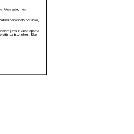
su.
Galu galā, mēs
omātiski pārveidots par linku,
visiem jums ir viena epasta
rakstīts uz īsto adresi. Eku
v
s