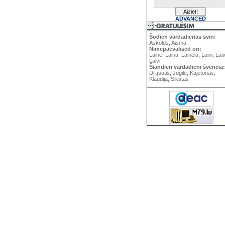
ADVANCED
Šodien vardadienas svin:
Askolds, Aisma
Nimepaevalised on:
Laine, Laina, Lainela, Laini, Lai
Laivi
Šiandien vardadieni švencia:
Drąsutis, Jogilė, Kajetonas,
Klaudija, Sikstas