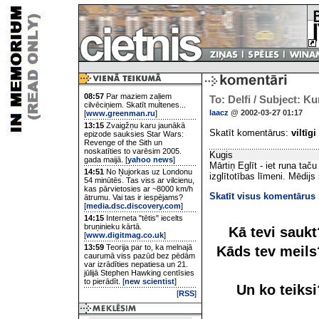
08:57
Par maziem zaļiem
To: Delfi / Subject: Ku
cilvēciņiem. Skatīt multenes...
laacz
@ 2002-03-27 01:17
[
www.greenman.ru
]
13:15
Zvaigžņu karu jaunākā
Skatīt komentārus:
viltīgi
epizode sauksies Star Wars:
Revenge of the Sith un
noskatīties to varēsim 2005.
Kugis
gada maijā. [
yahoo news
]
Mārtiņ Eglīt - iet runa tač
14:51
No Ņujorkas uz Londonu
izglītotības līmeni. Mēdijs
54 minūtēs. Tas viss ar vilcienu,
kas pārvietosies ar ~8000 km/h
Skatīt visus komentārus
ātrumu. Vai tas ir iespējams?
[
media.dsc.discovery.com
]
14:15
Interneta "tētis" iecelts
bruņinieku kārtā.
Kā tevi sauk
[
www.digitmag.co.uk
]
13:59
Teorija par to, ka melnajā
Kāds tev meil
caurumā viss pazūd bez pēdām
var izrādīties nepatiesa un 21.
jūlijā Stephen Hawking centīsies
to pierādīt. [
new scientist
]
Un ko teiks
[
RSS
]