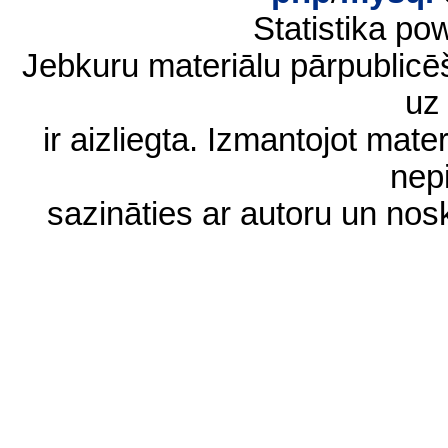
Statistika p
Jebkuru materiālu pārpublic
uz 
ir aizliegta. Izmantojot materi
nep
sazināties ar autoru un no