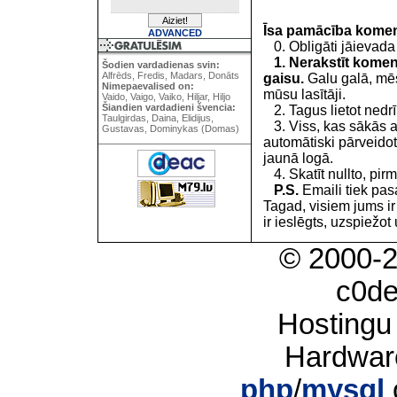
Īsa pamācība kome
ADVANCED
0. Obligāti jāievada
1. Nerakstīt koment
Šodien vardadienas svin:
Alfrēds, Fredis, Madars, Donāts
gaisu.
Galu galā, mēs
Nimepaevalised on:
mūsu lasītāji.
Vaido, Vaigo, Vaiko, Hiljar, Hiljo
Šiandien vardadieni švencia:
2. Tagus lietot nedrīk
Taulgirdas, Daina, Elidijus,
3. Viss, kas sākās 
Gustavas, Dominykas (Domas)
automātiski pārveidot
jaunā logā.
4. Skatīt nullto, pirm
P.S.
Emaili tiek pa
Tagad, visiem jums i
ir ieslēgts, uzspiežot 
© 2000-
c0d
Hostingu
Hardwar
php
/
mysql