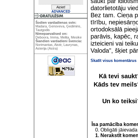
saukt par idioti
datorlietotāju vied
ADVANCED
Bez tam. Cieņa pr
tīrību, nepiesārņ
Šodien vardadienas svin:
Madara, Genoveva, Ģedimins,
ortodoksālā pieejā
Tautgodis
Nimepaevalised on:
parāvis, kapēc, ra
Deboora, Imma, Melita, Mesike
Šiandien vardadieni švencia:
izteicieni vai tei
Norimantas, Aistė, Laurynas,
Asterija (Astra)
Valoda", šķiet p
Skatīt visus komentārus
Kā tevi sauk
Kāds tev meil
Un ko teiks
Īsa pamācība kome
0. Obligāti jāievada
1. Nerakstīt koment