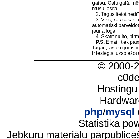
gaisu.
Galu galā, mēs
mūsu lasītāji.
2. Tagus lietot nedrīk
3. Viss, kas sākās 
automātiski pārveidot
jaunā logā.
4. Skatīt nullto, pirm
P.S.
Emaili tiek pa
Tagad, visiem jums i
ir ieslēgts, uzspiežot 
© 2000-
c0d
Hostingu
Hardwar
php
/
mysql
Statistika p
Jebkuru materiālu pārpublic