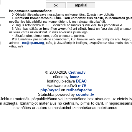
Īsa pamācība komentēšanā:
0. Obligāti jāievada savs nosaukums un komentārs. Epasts nav obligāts.
1. Nerakstīt komentāros bullšitu. Tādi komentāri tiks dzēsti, lai nemaitātu gai
nevēlamies būt atbildīgi par komentāriem, jo tos raksta mūsu lasītāji.
2. Tagus lietot nedrīkst. T.i. - vienkārši nesanāks :) Visi
<
arī tiks parādīti kā
<
.
s
3. Viss, kas sākās ar
http://
un
www.
(kā arī
e2k://
,
ftp://
un
ftp.
) tiks daiļi un aut
uz kura varās uzklikšķināt un viss atvērsies jaunā logā.
4. Skatīt nullto, pirmo, otro, trešo un ceturto punktu.
P.S.
Emaili tiek pasargāti no spambotiem, kuri browsē webu un grābj tos ārā. Tagad, 
adrese -
no@spam.org
, taču, ja JavaScript ir ieslēgts, uzspiežot uz nika, meils tiks 
)
viltīgi, ne?
© 2000-2026
Cietnis.lv
.
c0ded by
laacz
Hostingu piedāvā
DEAC
Hardware piedāvā
m79
php
/
mysql
on
redhat
/
apache
Statistika powered by
counter.lv
Jebkuru materiālu pārpublicēšana vai izmantošana bez atsauces uz cietnis.l
ir aizliegta. Izmantojot materiālus no cietnis.lv, pirms to darīt, ir nepieciešam
sazināties ar autoru un noskaidrot izmantošanas noteikumus.