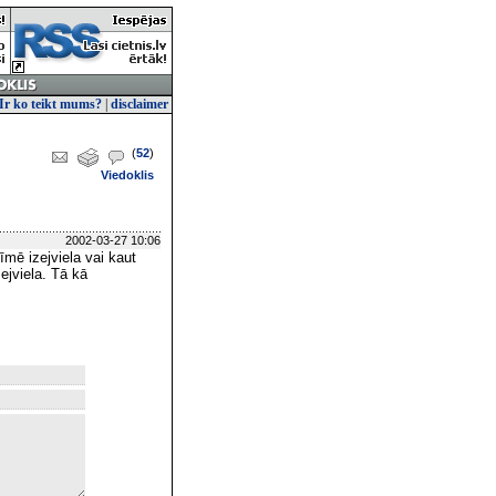
Ir ko teikt mums?
|
disclaimer
(
52
)
Viedoklis
2002-03-27 10:06
īmē izejviela vai kaut
jviela. Tā kā