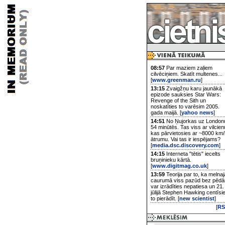
08:57
Par maziem zaļiem
cilvēciņiem. Skatīt multenes...
[
www.greenman.ru
]
13:15
Zvaigžņu karu jaunākā
epizode sauksies Star Wars:
Revenge of the Sith un
noskatīties to varēsim 2005.
gada maijā. [
yahoo news
]
14:51
No Ņujorkas uz London
54 minūtēs. Tas viss ar vilcien
kas pārvietosies ar ~8000 km/
ātrumu. Vai tas ir iespējams?
[
media.dsc.discovery.com
]
14:15
Interneta "tētis" iecelts
bruņinieku kārtā.
[
www.digitmag.co.uk
]
13:59
Teorija par to, ka melnaj
caurumā viss pazūd bez pēd
var izrādīties nepatiesa un 21.
jūlijā Stephen Hawking centīsi
to pierādīt. [
new scientist
]
[
RS