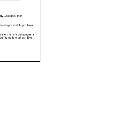
su.
Galu galā, mēs
omātiski pārveidots par linku,
visiem jums ir viena epasta
rakstīts uz īsto adresi. Eku
v
s