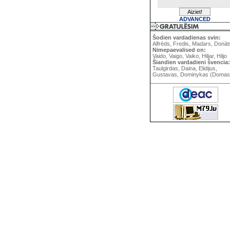
ADVANCED
Šodien vardadienas svin:
Alfrēds, Fredis, Madars, Donāt
Nimepaevalised on:
Vaido, Vaigo, Vaiko, Hiljar, Hiljo
Šiandien vardadieni švencia:
Taulgirdas, Daina, Elidijus,
Gustavas, Dominykas (Domas