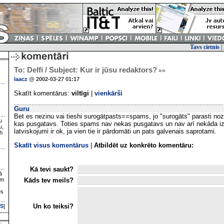
Tavs cietnis
|
To: Delfi / Subject: Kur ir jūsu redaktors?
»»
laacz
@ 2002-03-27 01:17
Skatīt komentārus:
viltīgi
|
vienkārši
Guru
Bet es nezinu vai tieshi surogātpasts==spams, jo "surogāts" parasti noz
u
kas pusgatavs. Toties spams nav nekas pusgatavs un nav arī nekāda ize
u,
latviskojumi ir ok, ja vien tie ir pārdomāti un pats galvenais saprotami.
h
Skatīt visus komentārus
|
Atbildēt uz konkrēto komentāru:
Kā tevi saukt?
ā
Kāds tev meils?
ām
es
Un ko teiksi?
S
]