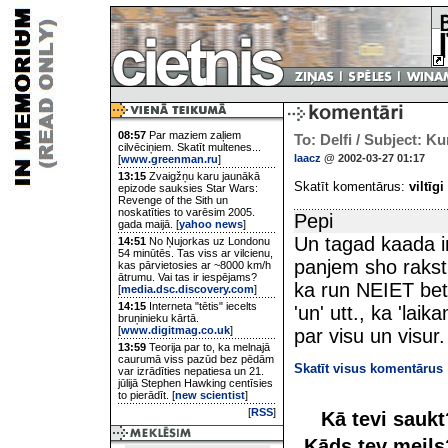
08:57
Par maziem zaļiem
To: Delfi / Subject: Ku
cilvēciņiem. Skatīt multenes...
laacz
@ 2002-03-27 01:17
[
www.greenman.ru
]
13:15
Zvaigžņu karu jaunākā
Skatīt komentārus:
viltīgi
epizode sauksies Star Wars:
Revenge of the Sith un
noskatīties to varēsim 2005.
Pepi
gada maijā. [
yahoo news
]
Un tagad kaada i
14:51
No Ņujorkas uz Londonu
54 minūtēs. Tas viss ar vilcienu,
panjem sho rakstu
kas pārvietosies ar ~8000 km/h
ātrumu. Vai tas ir iespējams?
ka run NEIET bet 
[
media.dsc.discovery.com
]
14:15
Interneta "tētis" iecelts
'un' utt., ka 'lai
bruņinieku kārtā.
[
www.digitmag.co.uk
]
par visu un visur.
13:59
Teorija par to, ka melnajā
caurumā viss pazūd bez pēdām
Skatīt visus komentārus
var izrādīties nepatiesa un 21.
jūlijā Stephen Hawking centīsies
to pierādīt. [
new scientist
]
[
RSS
]
Kā tevi sauk
Kāds tev meil