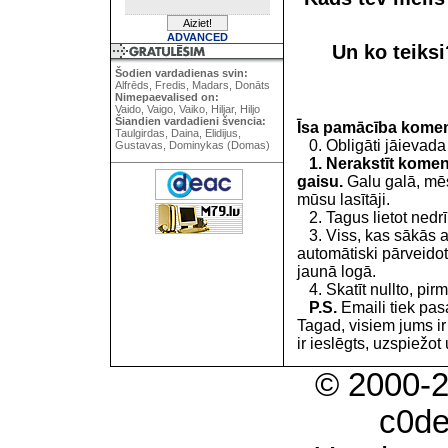
ADVANCED
Un ko teiks
Šodien vardadienas svin:
Alfrēds, Fredis, Madars, Donāts
Nimepaevalised on:
Vaido, Vaigo, Vaiko, Hiljar, Hiljo
Šiandien vardadieni švencia:
Īsa pamācība kome
Taulgirdas, Daina, Elidijus,
0. Obligāti jāievada
Gustavas, Dominykas (Domas)
1. Nerakstīt koment
gaisu.
Galu galā, mēs
mūsu lasītāji.
2. Tagus lietot nedrīk
3. Viss, kas sākās 
automātiski pārveidot
jaunā logā.
4. Skatīt nullto, pirm
P.S.
Emaili tiek pa
Tagad, visiem jums i
ir ieslēgts, uzspiežot 
© 2000-
c0d