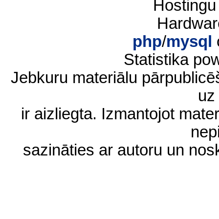
Hostingu
Hardwar
php
/
mysql
Statistika p
Jebkuru materiālu pārpublic
uz 
ir aizliegta. Izmantojot materi
nep
sazināties ar autoru un no