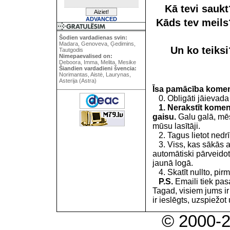
Kā tevi sauk
ADVANCED
Kāds tev meil
Šodien vardadienas svin:
Madara, Genoveva, Ģedimins,
Un ko teiks
Tautgodis
Nimepaevalised on:
Deboora, Imma, Melita, Mesike
Šiandien vardadieni švencia:
Norimantas, Aistė, Laurynas,
Asterija (Astra)
Īsa pamācība kome
0. Obligāti jāievada
1. Nerakstīt koment
gaisu.
Galu galā, mēs
mūsu lasītāji.
2. Tagus lietot nedrīk
3. Viss, kas sākās 
automātiski pārveidot
jaunā logā.
4. Skatīt nullto, pirm
P.S.
Emaili tiek pa
Tagad, visiem jums i
ir ieslēgts, uzspiežot 
© 2000-