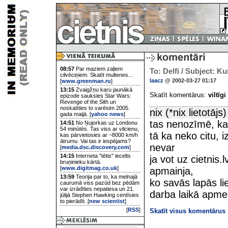
08:57
Par maziem zaļiem
To: Delfi / Subject: Ku
cilvēciņiem. Skatīt multenes...
laacz
@ 2002-03-27 01:17
[
www.greenman.ru
]
13:15
Zvaigžņu karu jaunākā
Skatīt komentārus:
viltīgi
epizode sauksies Star Wars:
Revenge of the Sith un
noskatīties to varēsim 2005.
nix (*nix lietotājs)
gada maijā. [
yahoo news
]
tas nenozīmē, ka 
14:51
No Ņujorkas uz Londonu
54 minūtēs. Tas viss ar vilcienu,
tā ka neko citu, i
kas pārvietosies ar ~8000 km/h
ātrumu. Vai tas ir iespējams?
nevar
[
media.dsc.discovery.com
]
14:15
Interneta "tētis" iecelts
ja vot uz cietnis
bruņinieku kārtā.
[
www.digitmag.co.uk
]
apmainja,
13:59
Teorija par to, ka melnajā
ko savās lapās lie
caurumā viss pazūd bez pēdām
var izrādīties nepatiesa un 21.
darba laikā apmek
jūlijā Stephen Hawking centīsies
to pierādīt. [
new scientist
]
[
RSS
]
Skatīt visus komentārus