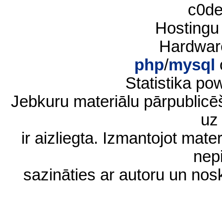
c0d
Hostingu
Hardwar
php
/
mysql
Statistika p
Jebkuru materiālu pārpublic
uz 
ir aizliegta. Izmantojot materi
nep
sazināties ar autoru un no