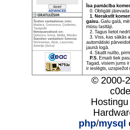
Īsa pamācība kome
0. Obligāti jāievada
ADVANCED
1. Nerakstīt koment
gaisu.
Galu galā, mēs
Šodien vardadienas svin:
Madara, Genoveva, Ģedimins,
mūsu lasītāji.
Tautgodis
2. Tagus lietot nedrīk
Nimepaevalised on:
Deboora, Imma, Melita, Mesike
3. Viss, kas sākās 
Šiandien vardadieni švencia:
automātiski pārveidot
Norimantas, Aistė, Laurynas,
Asterija (Astra)
jaunā logā.
4. Skatīt nullto, pirm
P.S.
Emaili tiek pa
Tagad, visiem jums i
ir ieslēgts, uzspiežot 
© 2000-
c0d
Hostingu
Hardwar
php
/
mysql