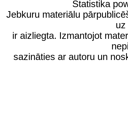
Statistika p
Jebkuru materiālu pārpublic
uz 
ir aizliegta. Izmantojot materi
nep
sazināties ar autoru un no