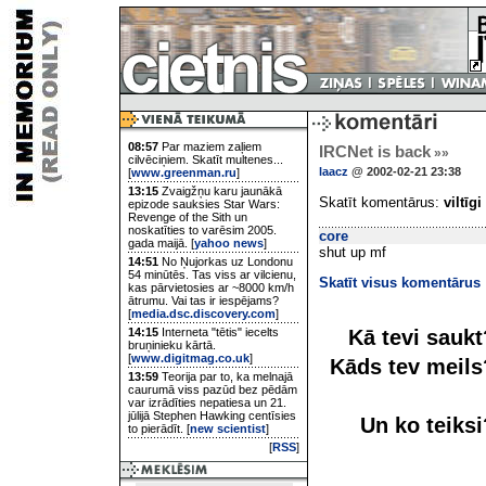
08:57
Par maziem zaļiem
IRCNet is back
»»
cilvēciņiem. Skatīt multenes...
laacz
@ 2002-02-21 23:38
[
www.greenman.ru
]
13:15
Zvaigžņu karu jaunākā
Skatīt komentārus:
viltīgi
epizode sauksies Star Wars:
Revenge of the Sith un
noskatīties to varēsim 2005.
core
gada maijā. [
yahoo news
]
shut up mf
14:51
No Ņujorkas uz Londonu
54 minūtēs. Tas viss ar vilcienu,
Skatīt visus komentārus
kas pārvietosies ar ~8000 km/h
ātrumu. Vai tas ir iespējams?
[
media.dsc.discovery.com
]
Kā tevi sauk
14:15
Interneta "tētis" iecelts
bruņinieku kārtā.
[
www.digitmag.co.uk
]
Kāds tev meil
13:59
Teorija par to, ka melnajā
caurumā viss pazūd bez pēdām
var izrādīties nepatiesa un 21.
jūlijā Stephen Hawking centīsies
Un ko teiks
to pierādīt. [
new scientist
]
[
RSS
]