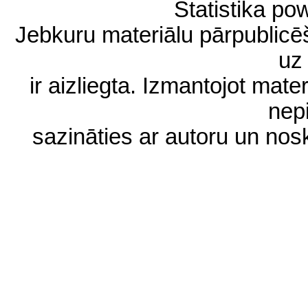
Statistika p
Jebkuru materiālu pārpublic
uz 
ir aizliegta. Izmantojot materi
nep
sazināties ar autoru un no