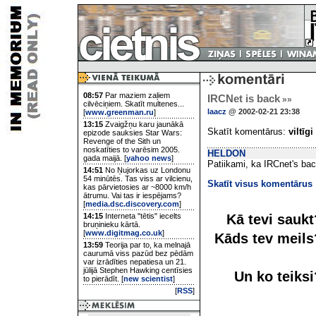
08:57
Par maziem zaļiem
IRCNet is back
»»
cilvēciņiem. Skatīt multenes...
laacz
@ 2002-02-21 23:38
[
www.greenman.ru
]
13:15
Zvaigžņu karu jaunākā
Skatīt komentārus:
viltīgi
epizode sauksies Star Wars:
Revenge of the Sith un
noskatīties to varēsim 2005.
HELDON
gada maijā. [
yahoo news
]
Patiikami, ka IRCnet's bac
14:51
No Ņujorkas uz Londonu
54 minūtēs. Tas viss ar vilcienu,
Skatīt visus komentārus
kas pārvietosies ar ~8000 km/h
ātrumu. Vai tas ir iespējams?
[
media.dsc.discovery.com
]
Kā tevi sauk
14:15
Interneta "tētis" iecelts
bruņinieku kārtā.
[
www.digitmag.co.uk
]
Kāds tev meil
13:59
Teorija par to, ka melnajā
caurumā viss pazūd bez pēdām
var izrādīties nepatiesa un 21.
jūlijā Stephen Hawking centīsies
Un ko teiks
to pierādīt. [
new scientist
]
[
RSS
]