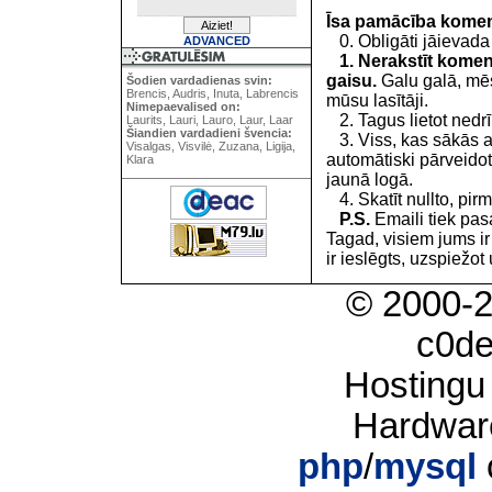
Īsa pamācība kome
0. Obligāti jāievada
ADVANCED
1. Nerakstīt koment
gaisu.
Galu galā, mēs
Šodien vardadienas svin:
Brencis, Audris, Inuta, Labrencis
mūsu lasītāji.
Nimepaevalised on:
2. Tagus lietot nedrīk
Laurits, Lauri, Lauro, Laur, Laar
Šiandien vardadieni švencia:
3. Viss, kas sākās 
Visalgas, Visvilė, Zuzana, Ligija,
automātiski pārveidot
Klara
jaunā logā.
4. Skatīt nullto, pirm
P.S.
Emaili tiek pa
Tagad, visiem jums i
ir ieslēgts, uzspiežot 
© 2000-
c0d
Hostingu
Hardwar
php
/
mysql