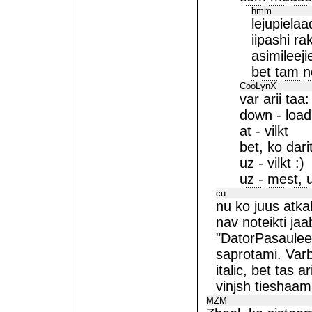
hmm
lejupiela
iipashi r
asimileej
bet tam n
CooLynX
var arii taa:
down - load
at - vilkt
bet, ko dari
uz - vilkt :)
uz - mest, uz
cu
nu ko juus atkal
nav noteikti jaa
"DatorPasaulee"
saprotami. Varb
italic, bet tas 
vinjsh tieshaam l
MZM