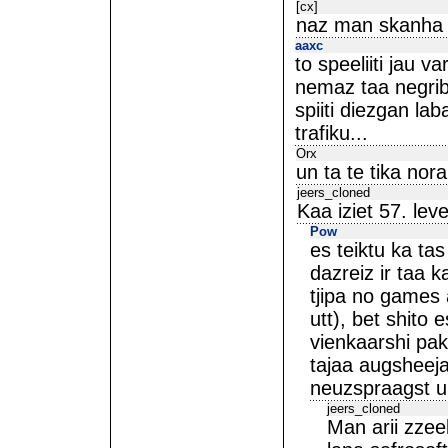
[cx]
naz man skanha s
aaxc
to speeliiti jau v
nemaz taa negrib
spiiti diezgan l
trafiku...
Orx
un ta te tika nor
jeers_cloned
Kaa iziet 57. lev
Pow
es teiktu ka ta
dazreiz ir taa k
tjipa no games 
utt), bet shito
vienkaarshi pak
tajaa augsheeja
neuzspraagst un
jeers_cloned
Man arii zzeel