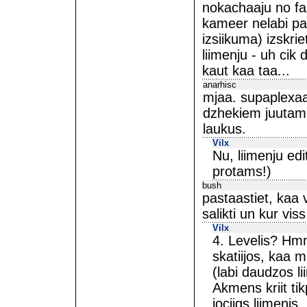
nokachaaju no fail
kameer nelabi pali
izsiikuma) izskrie
liimenju - uh cik 
kaut kaa taa...
anarhisc
mjaa. supaplexaa 
dzhekiem juutami 
laukus.
Vilx
Nu, liimenju edi
protams!)
bush
pastaastiet, kaa v
salikti un kur vis
Vilx
4. Levelis? Hmm
skatiijos, kaa m
(labi daudzos li
Akmens kriit tikp
jociigs liimenis