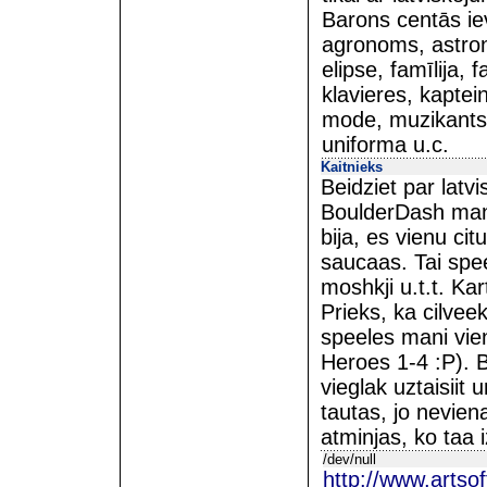
Barons centās iev
agronoms, astrono
elipse, famīlija, 
klavieres, kaptein
mode, muzikants,
uniforma u.c.
Kaitnieks
Beidziet par latv
BoulderDash man 
bija, es vienu citu
saucaas. Tai spee
moshkji u.t.t. Ka
Prieks, ka cilvee
speeles mani vien
Heroes 1-4 :P). B
vieglak uztaisiit 
tautas, jo nevien
atminjas, ko taa i
/dev/null
http://www.artso