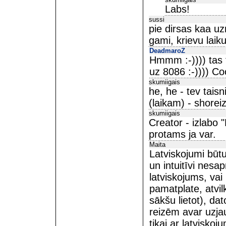
Labs!
sussi
pie dirsas kaa uz
gami, krievu laiku
DeadmaroZ
Hmmm :-)))) tas 
uz 8086 :-)))) Coo
skumiigais
he, he - tev tais
(laikam) - shoreiz
skumiigais
Creator - izlabo 
protams ja var.
Maita
Latviskojumi būtu
un intuitīvi nesa
latviskojums, vai 
pamatplate, atvilk
sākšu lietot), dat
reizēm avar uzjau
tikai ar latvisko