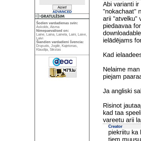
Abi varianti i
"nokachaat" n
ADVANCED
arii "atvelku"
Šodien vardadienas svin:
piedaavaa fon
Askolds, Aisma
Nimepaevalised on:
downloadable
Laine, Laina, Lainela, Laini, Laive,
Laivi
ielādējams fo
Šiandien vardadieni švencia:
Drąsutis, Jogilė, Kajetonas,
Klaudija, Sikstas
Kad ielaadeesh
Nelaime man l
piejam paaraa
Ja angliski sa
Risinot jauta
kad taa speel
vareetu arii 
Creator
piekriitu ka
tiem muusu