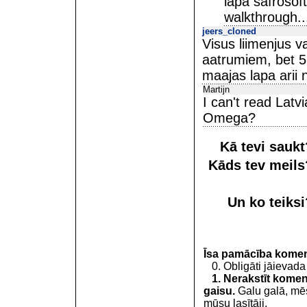
lapa safrosof
walkthrough...
jeers_cloned
Visus liimenjus v
aatrumiem, bet 57
maajas lapa arii 
Martijn
I can't read Latv
Omega?
Kā tevi sauk
Kāds tev meil
Un ko teiks
Īsa pamācība kome
0. Obligāti jāievada
1. Nerakstīt koment
gaisu.
Galu galā, mēs
mūsu lasītāji.