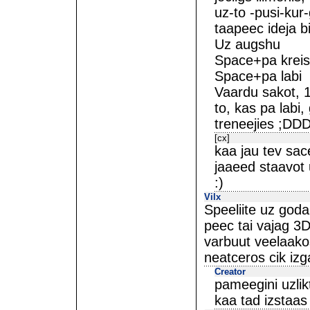
uz-to -pusi-kur-
taapeec ideja b
Uz augshu
Space+pa kreis
Space+pa labi
Vaardu sakot, 
to, kas pa labi,
treneejies ;DD
[cx]
kaa jau tev sace
jaaeed staavot 
:)
Vilx
Speeliite uz goda
peec tai vajag 3D
varbuut veelaakos
neatceros cik izga
Creator
pameegini uzlikt
kaa tad izstaas