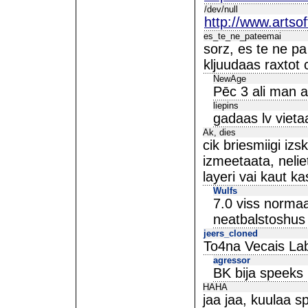
/dev/null
http://www.artso
es_te_ne_pateemai
sorz, es te ne pa
kljuudaas raxtot c
NewAge
Pēc 3 ali man a
liepins
gadaas lv vietaa
Ak, dies
cik briesmiigi izs
izmeetaata, nelie
layeri vai kaut ka
Wulfs
7.0 viss normaa
neatbalstoshus
jeers_cloned
To4na Vecais Lab
agressor
BK bija speeks
HAHA
jaa jaa, kuulaa s