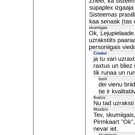
Zheel, ka sisteem
supaplex izgaaja
Sisteemas prasiib
kaa senaak (tas 
skumiigais
Ok, Lejupielaade.
uzrakstiits paara
personiigais viedo
Creator
ja tu vari uzrax
raxtus un bliez 
tik runaa un ru
bush
dei vienu brii
tie ir kvalitati
Budzis
Nu tad uzraksti
Muudzis
Tev, skumiigais
Pirmkaart "Ok",
nevar iet.
skumiigais