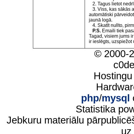
2. Tagus lietot nedrīk
3. Viss, kas sākās 
automātiski pārveidot
jaunā logā.
4. Skatīt nullto, pirm
P.S.
Emaili tiek pa
Tagad, visiem jums i
ir ieslēgts, uzspiežot 
© 2000-
c0d
Hostingu
Hardwar
php
/
mysql
Statistika p
Jebkuru materiālu pārpublic
uz 