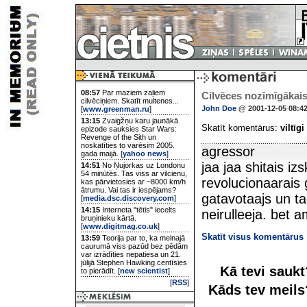
08:57
Par maziem zaļiem
Cilvēces nozīmīgākai
cilvēciņiem. Skatīt multenes...
John Doe
@ 2001-12-05 08:4
[
www.greenman.ru
]
13:15
Zvaigžņu karu jaunākā
Skatīt komentārus:
viltīgi
epizode sauksies Star Wars:
Revenge of the Sith un
noskatīties to varēsim 2005.
agressor
gada maijā. [
yahoo news
]
jaa jaa shitais i
14:51
No Ņujorkas uz Londonu
54 minūtēs. Tas viss ar vilcienu,
revolucionaarais g
kas pārvietosies ar ~8000 km/h
ātrumu. Vai tas ir iespējams?
gatavotaajs un ta
[
media.dsc.discovery.com
]
14:15
Interneta "tētis" iecelts
neirulleeja. bet 
bruņinieku kārtā.
[
www.digitmag.co.uk
]
Skatīt visus komentārus
13:59
Teorija par to, ka melnajā
caurumā viss pazūd bez pēdām
var izrādīties nepatiesa un 21.
jūlijā Stephen Hawking centīsies
Kā tevi sauk
to pierādīt. [
new scientist
]
[
RSS
]
Kāds tev meil