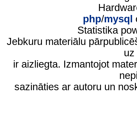
Hardwar
php
/
mysql
Statistika p
Jebkuru materiālu pārpublic
uz 
ir aizliegta. Izmantojot materi
nep
sazināties ar autoru un no