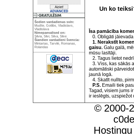
Un ko teiks
ADVANCED
Šodien vardadienas svin:
Mudīte, Gotlibs, Vladislavs,
Vladislava
Īsa pamācība kome
Nimepaevalised on:
0. Obligāti jāievada
Silvia, Silvi, Silva, Silve
Šiandien vardadieni švencia:
1. Nerakstīt koment
Mintartas, Tarvilė, Romanas,
gaisu.
Galu galā, mēs
Rolandas
mūsu lasītāji.
2. Tagus lietot nedrīk
3. Viss, kas sākās 
automātiski pārveidot
jaunā logā.
4. Skatīt nullto, pirm
P.S.
Emaili tiek pa
Tagad, visiem jums i
ir ieslēgts, uzspiežot 
© 2000-
c0d
Hostingu